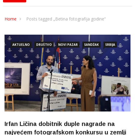
Home
Posts tagged „Betina fotografija godine“
AKTUELNO
DRUŠTVO
NOVI PAZAR
SANDŽAK
SRBIJA
Irfan Ličina dobitnik duple nagrade na
najvećem fotografskom konkursu u zemlji