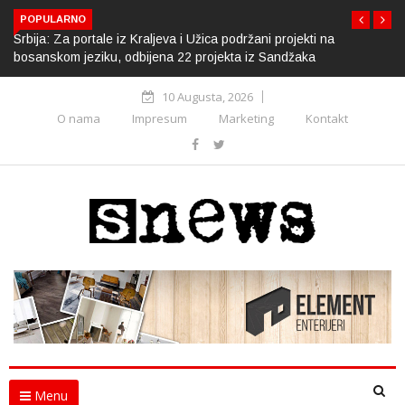
POPULARNO
Srbija: Za portale iz Kraljeva i Užica podržani projekti na
bosanskom jeziku, odbijena 22 projekta iz Sandžaka
10 Augusta, 2026
O nama
Impresum
Marketing
Kontakt
Menu