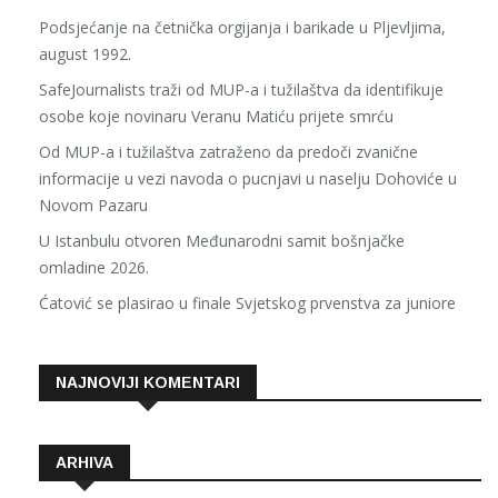
Podsjećanje na četnička orgijanja i barikade u Pljevljima,
august 1992.
SafeJournalists traži od MUP-a i tužilaštva da identifikuje
osobe koje novinaru Veranu Matiću prijete smrću
Od MUP-a i tužilaštva zatraženo da predoči zvanične
informacije u vezi navoda o pucnjavi u naselju Dohoviće u
Novom Pazaru
U Istanbulu otvoren Međunarodni samit bošnjačke
omladine 2026.
Ćatović se plasirao u finale Svjetskog prvenstva za juniore
NAJNOVIJI KOMENTARI
ARHIVA