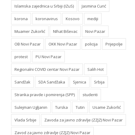
Islamska zajednica u Srbiji (IZuS)
Jasmina Curić
korona
koronavirus
Kosovo
mediji
Muamer Zukorlić
NIhat Biševac
Novi Pazar
OB Novi Pazar
OKK Novi Pazar
policija
Prijepolje
protest
PU Novi Pazar
Regionalni COVID centar Novi Pazar
Salih Hot
Sandžak
SDA Sandžaka
Sjenica
Srbija
Stranka pravde i pomirenja (SPP)
studenti
Sulejman Ugljanin
Turska
Tutin
Usame Zukorlić
Vlada Srbije
Zavoda za javno zdravlje (ZZJZ) Novi Pazar
Zavod za javno zdravlje (ZZJZ) Novi Pazar