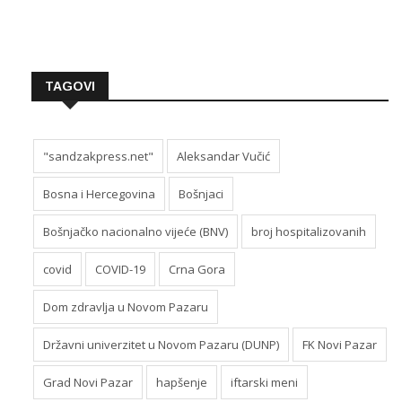
TAGOVI
"sandzakpress.net"
Aleksandar Vučić
Bosna i Hercegovina
Bošnjaci
Bošnjačko nacionalno vijeće (BNV)
broj hospitalizovanih
covid
COVID-19
Crna Gora
Dom zdravlja u Novom Pazaru
Državni univerzitet u Novom Pazaru (DUNP)
FK Novi Pazar
Grad Novi Pazar
hapšenje
iftarski meni