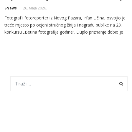
SNews
26. Maja 2026.
Fotograf i fotoreporter iz Novog Pazara, Irfan Ličina, osvojio je
treće mjesto po ocjeni stručnog žirija i nagradu publike na 23.
konkursu „Betina fotografija godine“. Duplo priznanje dobio je
za fotografiju „Sava i Nadija“, nastalu tokom studentskog
protesta u Kraljevu 2025. godine. Od ukupno