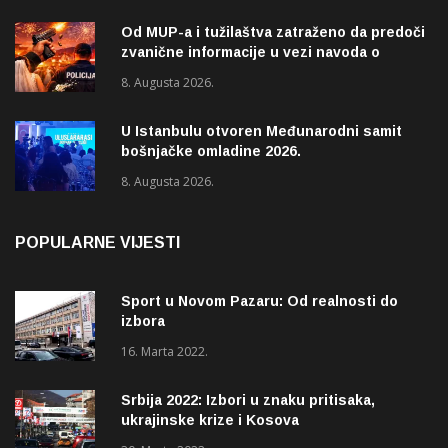
Od MUP-a i tužilaštva zatraženo da predoči
zvanične informacije u vezi navoda o
pucnjavi u naselju Dohoviće u Novom
8. Augusta 2026.
Pazaru
U Istanbulu otvoren Međunarodni samit
bošnjačke omladine 2026.
8. Augusta 2026.
POPULARNE VIJESTI
Sport u Novom Pazaru: Od realnosti do
izbora
16. Marta 2022.
Srbija 2022: Izbori u znaku pritisaka,
ukrajinske krize i Kosova