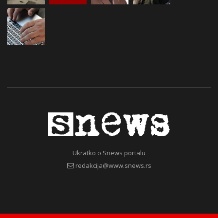
Ukratko o Snews portalu
redakcija@www.snews.rs