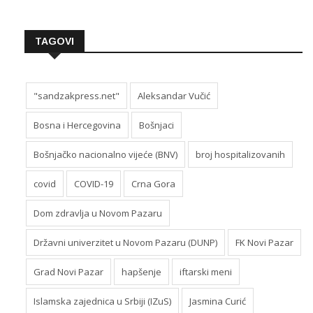
TAGOVI
"sandzakpress.net"
Aleksandar Vučić
Bosna i Hercegovina
Bošnjaci
Bošnjačko nacionalno vijeće (BNV)
broj hospitalizovanih
covid
COVID-19
Crna Gora
Dom zdravlja u Novom Pazaru
Državni univerzitet u Novom Pazaru (DUNP)
FK Novi Pazar
Grad Novi Pazar
hapšenje
iftarski meni
Islamska zajednica u Srbiji (IZuS)
Jasmina Curić