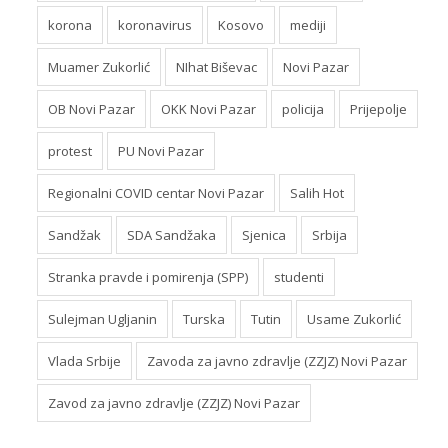
korona
koronavirus
Kosovo
mediji
Muamer Zukorlić
NIhat Biševac
Novi Pazar
OB Novi Pazar
OKK Novi Pazar
policija
Prijepolje
protest
PU Novi Pazar
Regionalni COVID centar Novi Pazar
Salih Hot
Sandžak
SDA Sandžaka
Sjenica
Srbija
Stranka pravde i pomirenja (SPP)
studenti
Sulejman Ugljanin
Turska
Tutin
Usame Zukorlić
Vlada Srbije
Zavoda za javno zdravlje (ZZJZ) Novi Pazar
Zavod za javno zdravlje (ZZJZ) Novi Pazar