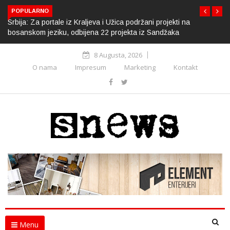
POPULARNO
Srbija: Za portale iz Kraljeva i Užica podržani projekti na
bosanskom jeziku, odbijena 22 projekta iz Sandžaka
8 Augusta, 2026
O nama
Impresum
Marketing
Kontakt
Menu