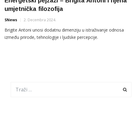
Energetski pejzaži – Brigita Antoni i njena
umjetnička filozofija
SNews
2. Decembra 2024.
Brigite Antoni unosi dodatnu dimenziju u istraživanje odnosa
između prirode, tehnologije i ljudske percepcije.