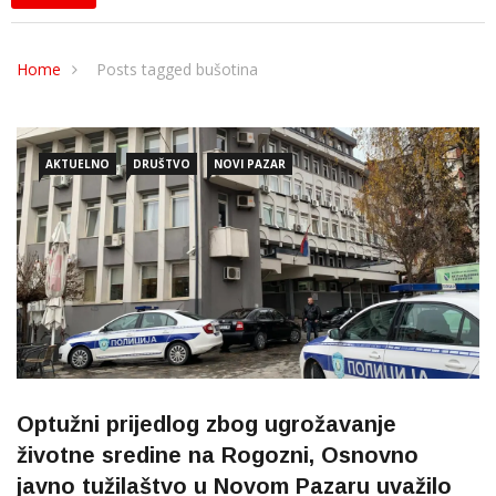
Home
Posts tagged bušotina
AKTUELNO
DRUŠTVO
NOVI PAZAR
Optužni prijedlog zbog ugrožavanje
životne sredine na Rogozni, Osnovno
javno tužilaštvo u Novom Pazaru uvažilo