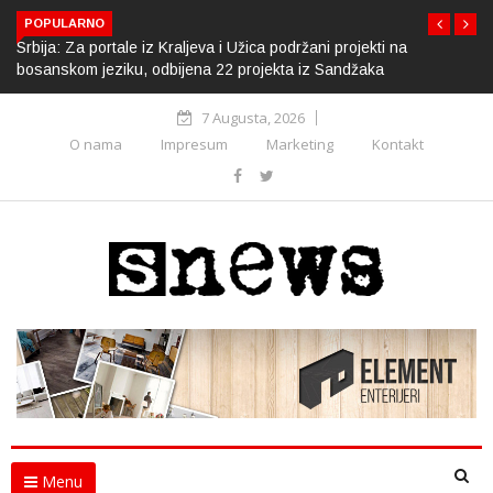
POPULARNO
Srbija: Za portale iz Kraljeva i Užica podržani projekti na
bosanskom jeziku, odbijena 22 projekta iz Sandžaka
7 Augusta, 2026
O nama
Impresum
Marketing
Kontakt
Menu