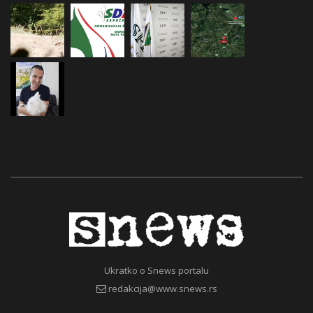
Ukratko o Snews portalu
redakcija@www.snews.rs