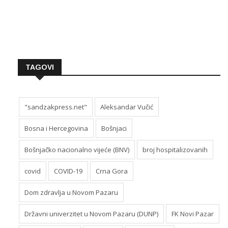
TAGOVI
"sandzakpress.net"
Aleksandar Vučić
Bosna i Hercegovina
Bošnjaci
Bošnjačko nacionalno vijeće (BNV)
broj hospitalizovanih
covid
COVID-19
Crna Gora
Dom zdravlja u Novom Pazaru
Državni univerzitet u Novom Pazaru (DUNP)
FK Novi Pazar