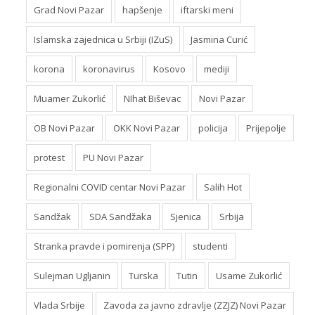
Grad Novi Pazar
hapšenje
iftarski meni
Islamska zajednica u Srbiji (IZuS)
Jasmina Curić
korona
koronavirus
Kosovo
mediji
Muamer Zukorlić
NIhat Biševac
Novi Pazar
OB Novi Pazar
OKK Novi Pazar
policija
Prijepolje
protest
PU Novi Pazar
Regionalni COVID centar Novi Pazar
Salih Hot
Sandžak
SDA Sandžaka
Sjenica
Srbija
Stranka pravde i pomirenja (SPP)
studenti
Sulejman Ugljanin
Turska
Tutin
Usame Zukorlić
Vlada Srbije
Zavoda za javno zdravlje (ZZJZ) Novi Pazar