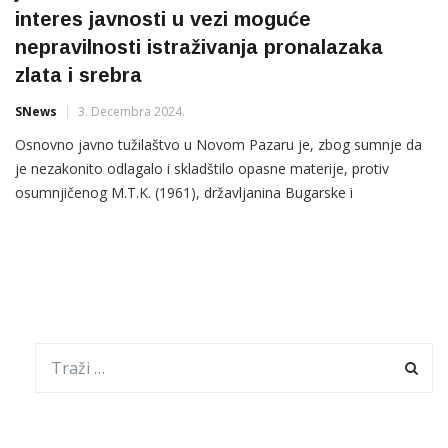
interes javnosti u vezi moguće
nepravilnosti istraživanja pronalazaka
zlata i srebra
SNews
3. Decembra 2024.
Osnovno javno tužilaštvo u Novom Pazaru je, zbog sumnje da
je nezakonito odlagalo i skladštilo opasne materije, protiv
osumnjičenog M.T.K. (1961), državljanina Bugarske i
odgovornog lica preduzeća koje izvodi bušačke radove na
području planine Rogozne podnijelo optužni prijedlog
Osnovnom sudu u