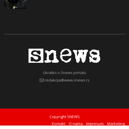
Ukratko o Snews portalu
redakcija@www.snews.rs
Copyright SNEWS
Kontakt
O nama
Impresum
Marketing