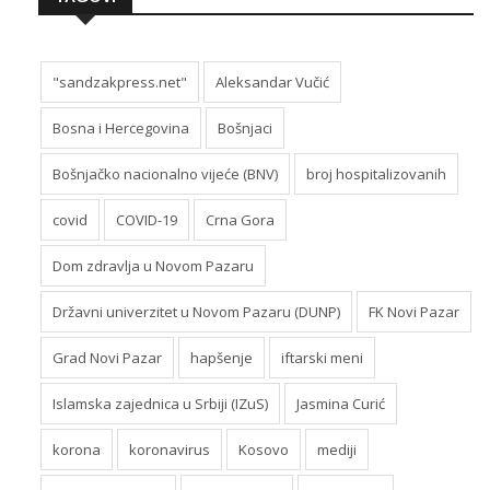
"sandzakpress.net"
Aleksandar Vučić
Bosna i Hercegovina
Bošnjaci
Bošnjačko nacionalno vijeće (BNV)
broj hospitalizovanih
covid
COVID-19
Crna Gora
Dom zdravlja u Novom Pazaru
Državni univerzitet u Novom Pazaru (DUNP)
FK Novi Pazar
Grad Novi Pazar
hapšenje
iftarski meni
Islamska zajednica u Srbiji (IZuS)
Jasmina Curić
korona
koronavirus
Kosovo
mediji