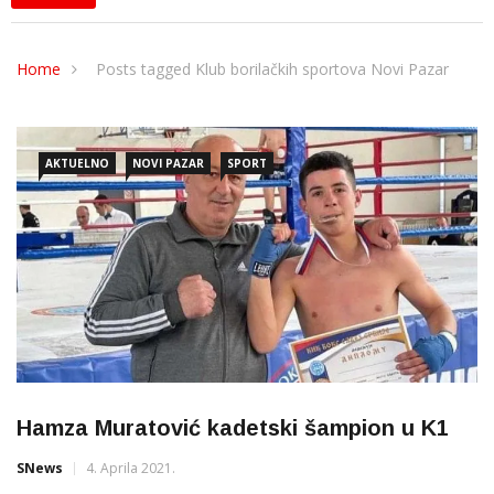
Home
Posts tagged Klub borilačkih sportova Novi Pazar
AKTUELNO
NOVI PAZAR
SPORT
Hamza Muratović kadetski šampion u K1
SNews
4. Aprila 2021.