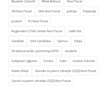
Muamer Zukorlić
NIhat Biševac
Novi Pazar
OB Novi Pazar
OKK Novi Pazar
policija
Prijepolje
protest
PU Novi Pazar
Regionalni COVID centar Novi Pazar
Salih Hot
Sandžak
SDA Sandžaka
Sjenica
Srbija
Stranka pravde i pomirenja (SPP)
studenti
Sulejman Ugljanin
Turska
Tutin
Usame Zukorlić
Vlada Srbije
Zavoda za javno zdravlje (ZZJZ) Novi Pazar
Zavod za javno zdravlje (ZZJZ) Novi Pazar