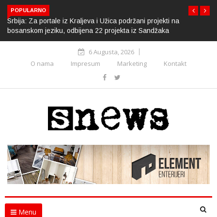
POPULARNO
Srbija: Za portale iz Kraljeva i Užica podržani projekti na
bosanskom jeziku, odbijena 22 projekta iz Sandžaka
6 Augusta, 2026
O nama
Impresum
Marketing
Kontakt
Menu