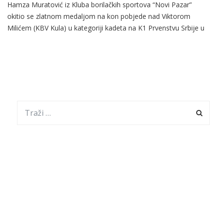
Hamza Muratović iz Kluba borilačkih sportova “Novi Pazar”
okitio se zlatnom medaljom na kon pobjede nad Viktorom
Milićem (KBV Kula) u kategoriji kadeta na K1 Prvenstvu Srbije u
održanom danas u Obrenovcu. Zapažene nastupe na upravo
završenom prvenstvu K1 imali su mladi borci iz