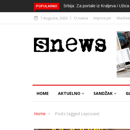
Srbija: Za portale iz Kraljeva i Uži
POPULARNO
7 Augusta, 2026
O nama
Impresum
Market
HOME
AKTUELNO
SANDŽAK
G
Home
Posts tagged Leposavić