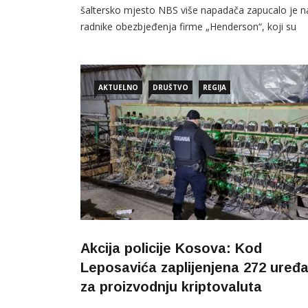
šaltersko mjesto NBS više napadača zapucalo je n
radnike obezbjeđenja firme „Henderson“, koji su
obezbjeđivali vozilo kojim je dopremljen novac.
AKTUELNO
DRUŠTVO
REGIJA
Akcija policije Kosova: Kod
Leposavića zaplijenjena 272 uređa
za proizvodnju kriptovaluta