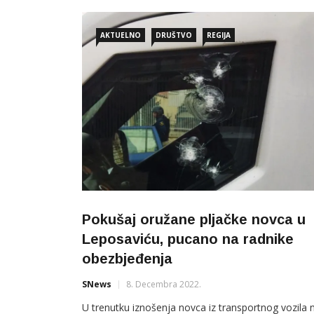
AKTUELNO
DRUŠTVO
REGIJA
Pokušaj oružane pljačke novca u
Leposaviću, pucano na radnike
obezbjeđenja
SNews
8. Decembra 2022.
U trenutku iznošenja novca iz transportnog vozila 