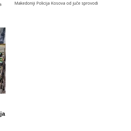
Makedoniji Policija Kosova od juče sprovodi
a
operativni plan za sprečavanje krijumčarenja i drugih
kriminalnih aktivnosti. SNews saznaje da je
presječeno više putnih pravaca preko šuma i brda ka
opštinama Novi Pazar, Tutin i Raška, korišćenih za
ilegalni prelaz ljudi i šverc
ja