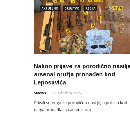
AKTUELNO
DRUŠTVO
REGIJA
Nakon prijave za porodično nasilj
arsenal oružja pronađen kod
Leposavića
SNews
15. Oktobra 2025.
Privali supruga za porodično nasilje, a policija kod
njega pronađla i ja.arsenal oru