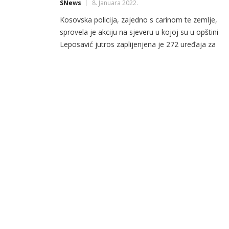
SNews
8. Januara 2022.
Kosovska policija, zajedno s carinom te zemlje,
sprovela je akciju na sjeveru u kojoj su u opštini
Leposavić jutros zaplijenjena je 272 uređaja za
proizvodnju kriptovaluta i uhapsila jednu osobu. Fo
Kosovo Police Ministar unutrašnjih poslova Kosov
Dželjalj Svečlja saopštio je da je akcija završena b
incidenata. „Danas u ranim jutarnjim satima, na
zahtjev Carine […]