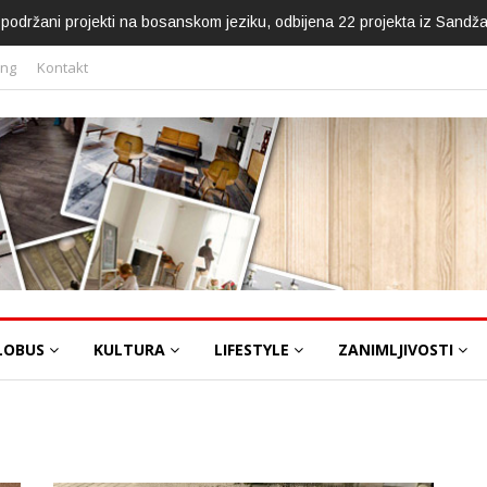
ca podržani projekti na bosanskom jeziku, odbijena 22 projekta iz Sandž
ing
Kontakt
LOBUS
KULTURA
LIFESTYLE
ZANIMLJIVOSTI