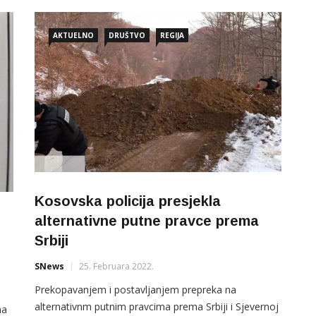
odlukom tužioca određeno mu je zadržavanje do 48
sati", piše u saopštenju.
AKTUELNO
DRUŠTVO
REGIJA
Kosovska policija presjekla
alternativne putne pravce prema
Srbiji
SNews
25. Februara 2022.
Prekopavanjem i postavljanjem prepreka na
alternativnm putnim pravcima prema Srbiji i Sjevernoj
na