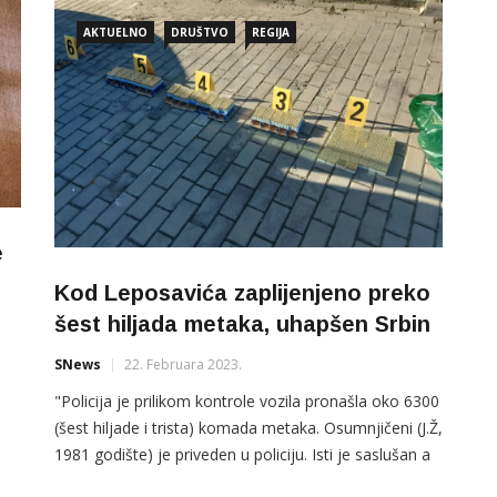
AKTUELNO
DRUŠTVO
REGIJA
e
Kod Leposavića zaplijenjeno preko
šest hiljada metaka, uhapšen Srbin
SNews
22. Februara 2023.
"Policija je prilikom kontrole vozila pronašla oko 6300
(šest hiljade i trista) komada metaka. Osumnjičeni (J.Ž,
1981 godište) je priveden u policiju. Isti je saslušan a
protiv njega je pokrenut krivični postupak kao i