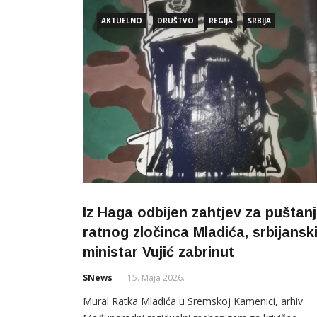
AKTUELNO
DRUŠTVO
REGIJA
SRBIJA
Iz Haga odbijen zahtjev za puštan
ratnog zločinca Mladića, srbijansk
ministar Vujić zabrinut
SNews
15. Maja 2026.
Mural Ratka Mladića u Sremskoj Kamenici, arhiv