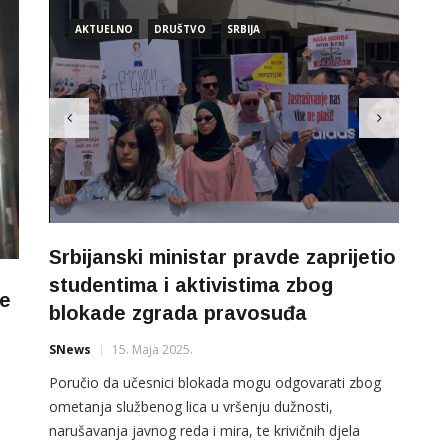
AKTUELNO
DRUŠTVO
SRBIJA
Srbijanski ministar pravde zaprijetio
studentima i aktivistima zbog
je
blokade zgrada pravosuđa
i
SNews
15. Maja 2025.
Poručio da učesnici blokada mogu odgovarati zbog
ometanja službenog lica u vršenju dužnosti,
narušavanja javnog reda i mira, te krivičnih djela