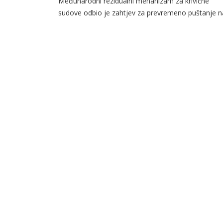
Međunarodni rezidualni mehanizam za krivične
sudove odbio je zahtjev za prevremeno puštanje n
slobodu ratnog zločinca Ratka Mladića, koji je traž
iz humanitarnih razloga. U obrazloženju odluke nav
se da je zdravstveno stanje Mladića teško i