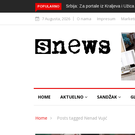
Srbija: Za portale iz Kraljeva i Uži
POPULARNO
7 Augusta, 2026
O nama
Impresum
Market
HOME
AKTUELNO
SANDŽAK
G
Home
Posts tagged Nenad Vujić