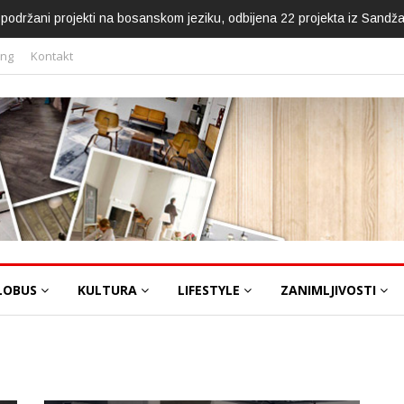
ca podržani projekti na bosanskom jeziku, odbijena 22 projekta iz Sandž
ing
Kontakt
LOBUS
KULTURA
LIFESTYLE
ZANIMLJIVOSTI