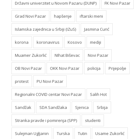
Državni univerzitet u Novom Pazaru (DUNP)
FK Novi Pazar
Grad Novi Pazar
hapšenje
iftarski meni
Islamska zajednica u Srbiji (IZuS)
Jasmina Curić
korona
koronavirus
Kosovo
mediji
Muamer Zukorlić
NIhat Biševac
Novi Pazar
OB Novi Pazar
OKK Novi Pazar
policija
Prijepolje
protest
PU Novi Pazar
Regionalni COVID centar Novi Pazar
Salih Hot
Sandžak
SDA Sandžaka
Sjenica
Srbija
Stranka pravde i pomirenja (SPP)
studenti
Sulejman Ugljanin
Turska
Tutin
Usame Zukorlić