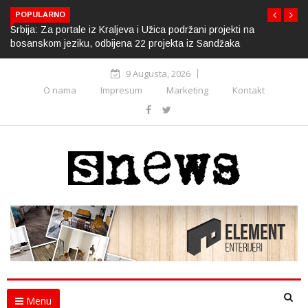
POPULARNO
Srbija: Za portale iz Kraljeva i Užica podržani projekti na
bosanskom jeziku, odbijena 22 projekta iz Sandžaka
9 Augusta, 2026
O nama
Impresum
Marketing
Kontakt
Menu