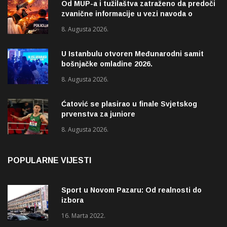
Od MUP-a i tužilaštva zatraženo da predoči
zvanične informacije u vezi navoda o
pucnjavi u naselju Dohoviće u Novom
8. Augusta 2026.
Pazaru
U Istanbulu otvoren Međunarodni samit
bošnjačke omladine 2026.
8. Augusta 2026.
Ćatović se plasirao u finale Svjetskog
prvenstva za juniore
8. Augusta 2026.
POPULARNE VIJESTI
Sport u Novom Pazaru: Od realnosti do
izbora
16. Marta 2022.