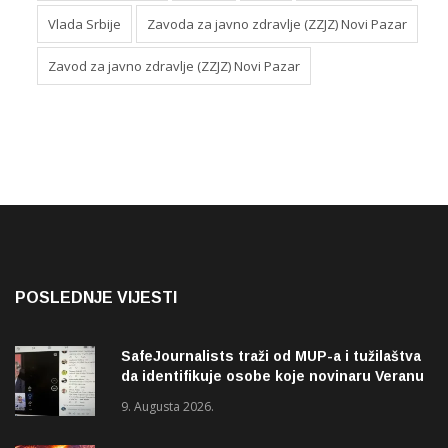
Vlada Srbije
Zavoda za javno zdravlje (ZZJZ) Novi Pazar
Zavod za javno zdravlje (ZZJZ) Novi Pazar
POSLEDNJE VIJESTI
SafeJournalists traži od MUP-a i tužilaštva
da identifikuje osobe koje novinaru Veranu
Matiću prijete smrću
9. Augusta 2026.