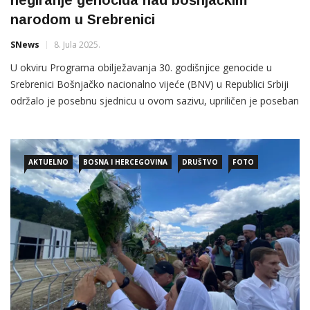
narodom u Srebrenici
SNews
8. Jula 2025.
U okviru Programa obilježavanja 30. godišnjice genocide u
Srebrenici Bošnjačko nacionalno vijeće (BNV) u Republici Srbiji
održalo je posebnu sjednicu u ovom sazivu, upriličen je poseban
i emotivni prijem za porodice koje su porijeklom iz Srebrenice,
Prijedora i Višegrada, a koje su tokom rata
AKTUELNO
BOSNA I HERCEGOVINA
DRUŠTVO
FOTO