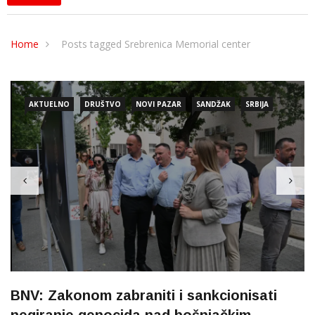
Home
Posts tagged Srebrenica Memorial center
AKTUELNO
DRUŠTVO
NOVI PAZAR
SANDŽAK
SRBIJA
BNV: Zakonom zabraniti i sankcionisati
negiranje genocida nad bošnjačkim