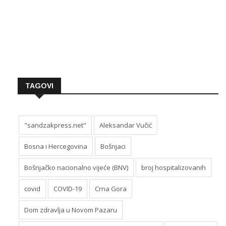
TAGOVI
"sandzakpress.net"
Aleksandar Vučić
Bosna i Hercegovina
Bošnjaci
Bošnjačko nacionalno vijeće (BNV)
broj hospitalizovanih
covid
COVID-19
Crna Gora
Dom zdravlja u Novom Pazaru