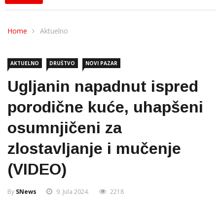
Home
Aktuelno
AKTUELNO
DRUŠTVO
NOVI PAZAR
Ugljanin napadnut ispred
porodične kuće, uhapšeni
osumnjičeni za
zlostavlјanje i mučenje
(VIDEO)
By
SNews
9. Jula 2024.
2218