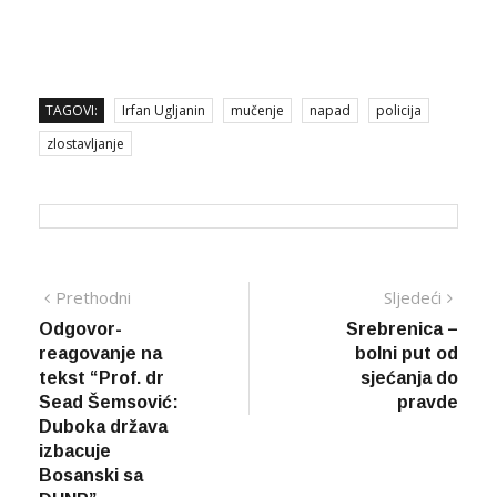
TAGOVI:
Irfan Ugljanin
mučenje
napad
policija
zlostavljanje
Navigacija
Prethodna
Sljed
Prethodni
Sljedeći
vijest
vijes
Odgovor-
Srebrenica –
članaka
reagovanje na
bolni put od
tekst “Prof. dr
sjećanja do
Sead Šemsović:
pravde
Duboka država
izbacuje
Bosanski sa