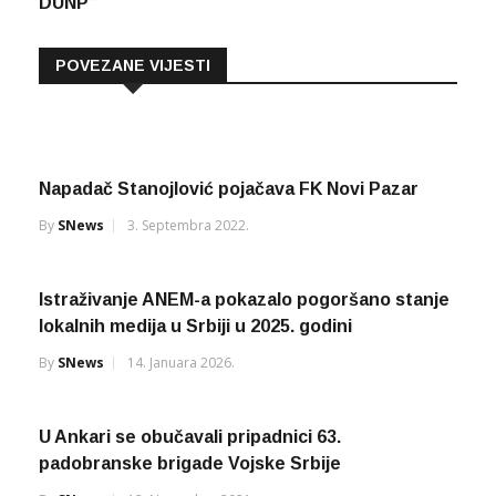
DUNP”
POVEZANE VIJESTI
Napadač Stanojlović pojačava FK Novi Pazar
By
SNews
3. Septembra 2022.
Istraživanje ANEM-a pokazalo pogoršano stanje
lokalnih medija u Srbiji u 2025. godini
By
SNews
14. Januara 2026.
U Ankari se obučavali pripadnici 63.
padobranske brigade Vojske Srbije