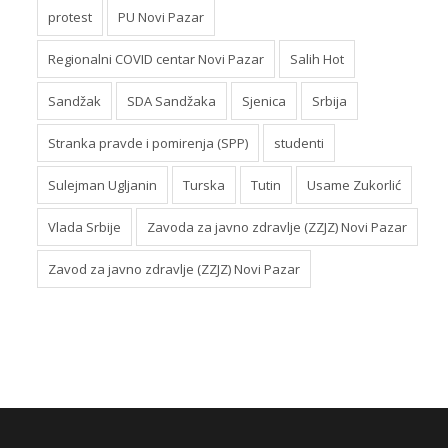
protest
PU Novi Pazar
Regionalni COVID centar Novi Pazar
Salih Hot
Sandžak
SDA Sandžaka
Sjenica
Srbija
Stranka pravde i pomirenja (SPP)
studenti
Sulejman Ugljanin
Turska
Tutin
Usame Zukorlić
Vlada Srbije
Zavoda za javno zdravlje (ZZJZ) Novi Pazar
Zavod za javno zdravlje (ZZJZ) Novi Pazar