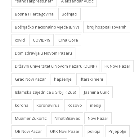
"sandzakpress.net"
Aleksandar Vučić
Bosna i Hercegovina
Bošnjaci
Bošnjačko nacionalno vijeće (BNV)
broj hospitalizovanih
covid
COVID-19
Crna Gora
Dom zdravlja u Novom Pazaru
Državni univerzitet u Novom Pazaru (DUNP)
FK Novi Pazar
Grad Novi Pazar
hapšenje
iftarski meni
Islamska zajednica u Srbiji (IZuS)
Jasmina Curić
korona
koronavirus
Kosovo
mediji
Muamer Zukorlić
NIhat Biševac
Novi Pazar
OB Novi Pazar
OKK Novi Pazar
policija
Prijepolje