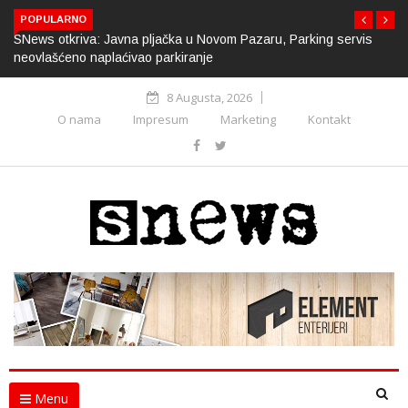
POPULARNO
SNews otkriva: Javna pljačka u Novom Pazaru, Parking servis
neovlašćeno naplaćivao parkiranje
8 Augusta, 2026
O nama
Impresum
Marketing
Kontakt
Menu