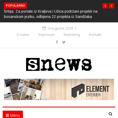
POPULARNO
Srbija: Za portale iz Kraljeva i Užica podržani projekti na
bosanskom jeziku, odbijena 22 projekta iz Sandžaka
9 Augusta, 2026
O nama
Impresum
Marketing
Kontakt
Menu