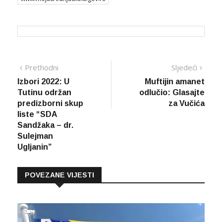
Navigacija
Prethodna
Sljed
Prethodni
Sljedeći
vijest
vijes
Izbori 2022: U
Muftijin amanet
članaka
Tutinu održan
odlučio: Glasajte
predizborni skup
za Vučića
liste “SDA
Sandžaka – dr.
Sulejman
Ugljanin”
POVEZANE VIJESTI