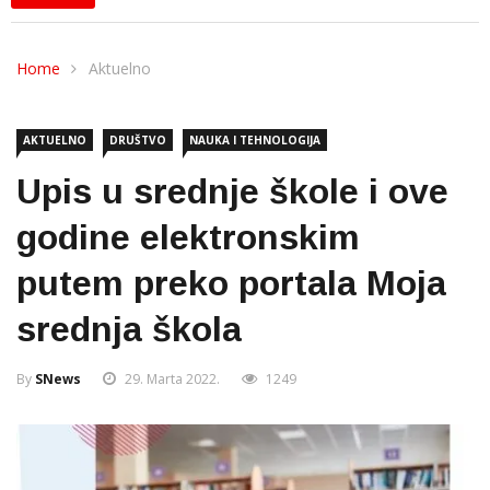
Home
Aktuelno
AKTUELNO
DRUŠTVO
NAUKA I TEHNOLOGIJA
Upis u srednje škole i ove
godine elektronskim
putem preko portala Moja
srednja škola
By
SNews
29. Marta 2022.
1249