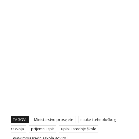
TAGOVI:
Ministarstvo prosvjete
nauke i tehnološkog
razvoja
prijemni ispit
upis u srednje škole
www.mojasrednjaskola.gov.rs