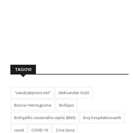
TAGOVI
"sandzakpress.net"
Aleksandar Vučić
Bosna i Hercegovina
Bošnjaci
Bošnjačko nacionalno vijeće (BNV)
broj hospitalizovanih
covid
COVID-19
Crna Gora