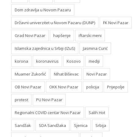
Dom zdravlja u Novom Pazaru
Državni univerzitet u Novom Pazaru (DUNP)
FK Novi Pazar
Grad Novi Pazar
hapšenje
iftarski meni
Islamska zajednica u Srbiji (IZuS)
Jasmina Curić
korona
koronavirus
Kosovo
mediji
Muamer Zukorlić
NIhat Biševac
Novi Pazar
OB Novi Pazar
OKK Novi Pazar
policija
Prijepolje
protest
PU Novi Pazar
Regionalni COVID centar Novi Pazar
Salih Hot
Sandžak
SDA Sandžaka
Sjenica
Srbija