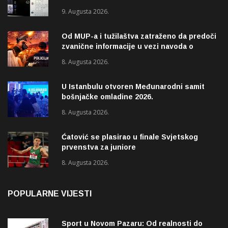
Matiću prijete smrću
9. Augusta 2026.
Od MUP-a i tužilaštva zatraženo da predoči
zvanične informacije u vezi navoda o
pucnjavi u naselju Dohoviće u Novom
8. Augusta 2026.
Pazaru
U Istanbulu otvoren Međunarodni samit
bošnjačke omladine 2026.
8. Augusta 2026.
Ćatović se plasirao u finale Svjetskog
prvenstva za juniore
8. Augusta 2026.
POPULARNE VIJESTI
Sport u Novom Pazaru: Od realnosti do