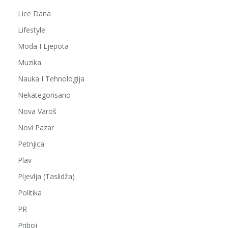
Lice Dana
Lifestyle
Moda I Ljepota
Muzika
Nauka I Tehnologija
Nekategorisano
Nova Varoš
Novi Pazar
Petnjica
Plav
Pljevlja (Taslidža)
Politika
PR
Priboj