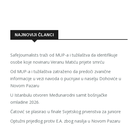
NAJNOVIJI ČLANCI
SafeJournalists traži od MUP-a i tužilaštva da identifikuje
osobe koje novinaru Veranu Matiću prijete smrću
Od MUP-a i tužilaštva zatraženo da predoči zvanične
informacije u vezi navoda o pucnjavi u naselju Dohoviće u
Novom Pazaru
U Istanbulu otvoren Međunarodni samit bošnjačke
omladine 2026.
Ćatović se plasirao u finale Svjetskog prvenstva za juniore
Optužni prijedlog protiv E.A. zbog nasilja u Novom Pazaru