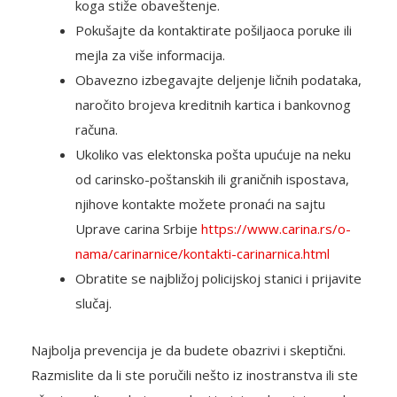
koga stiže obaveštenje.
Pokušajte da kontaktirate pošiljaoca poruke ili
mejla za više informacija.
Obavezno izbegavajte deljenje ličnih podataka,
naročito brojeva kreditnih kartica i bankovnog
računa.
Ukoliko vas elektonska pošta upućuje na neku
od carinsko-poštanskih ili graničnih ispostava,
njihove kontakte možete pronaći na sajtu
Uprave carina Srbije
https://www.carina.rs/o-
nama/carinarnice/kontakti-carinarnica.html
Obratite se najbližoj policijskoj stanici i prijavite
slučaj.
Najbolja prevencija je da budete obazrivi i skeptični.
Razmislite da li ste poručili nešto iz inostranstva ili ste