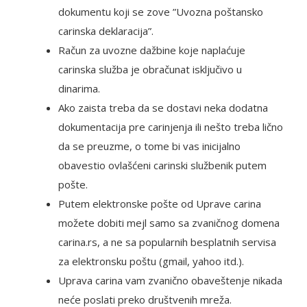
dokumentu koji se zove ”Uvozna poštansko
carinska deklaracija”.
Račun za uvozne dažbine koje naplaćuje
carinska služba je obračunat isključivo u
dinarima.
Ako zaista treba da se dostavi neka dodatna
dokumentacija pre carinjenja ili nešto treba lično
da se preuzme, o tome bi vas inicijalno
obavestio ovlašćeni carinski službenik putem
pošte.
Putem elektronske pošte od Uprave carina
možete dobiti mejl samo sa zvaničnog domena
carina.rs, a ne sa popularnih besplatnih servisa
za elektronsku poštu (gmail, yahoo itd.).
Uprava carina vam zvanično obaveštenje nikada
neće poslati preko društvenih mreža.