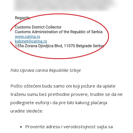
Foto Uprava carina Republike Srbije
Pošto oštećeni budu samo oni koji požure da uplate
traženu sumu bez prethodne provere, trudite se da ne
podlegnete euforiji i da pre bilo kakvog plaćanja
uradite sledeće:
Proverite adresu i verodostojnost sajta sa