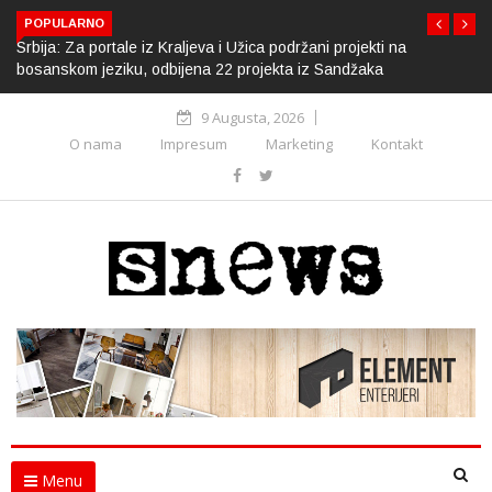
POPULARNO
Srbija: Za portale iz Kraljeva i Užica podržani projekti na
bosanskom jeziku, odbijena 22 projekta iz Sandžaka
9 Augusta, 2026
O nama
Impresum
Marketing
Kontakt
Menu