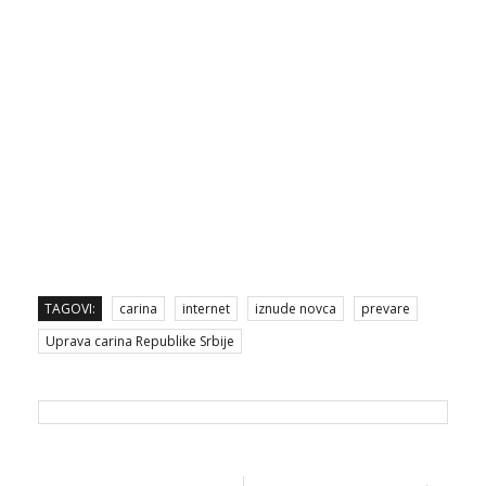
TAGOVI:
carina
internet
iznude novca
prevare
Uprava carina Republike Srbije