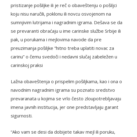
pristizanje pošiljke ili je reč o obaveštenju o pošiljci
koju nisu naručili, poklonu ili novcu osvojenom na
sumnjivim lutrijama i nagradnim igrama. Dešava se da
se prevaranti obraćaju u ime carinske službe Srbije ili
pak, u porukama i mejlovima navode da pre
preuzimanja pošiljke ”hitno treba uplatiti novac za
carinu” o čemu svedoči i nedavni slučaj zabeležen u
carinskoj praksi
Lažna obaveštenja o prispelim pošiljkama, kao i ona o
navodnim nagradnim igrama su poznato sredstvo
prevaranata u kojima se vrlo često zloupotrebljavaju
imena javnih institucija, jer one predstavljaju garant
sigurnosti.
“Ako vam se desi da dobijete takav mejl ili poruku,