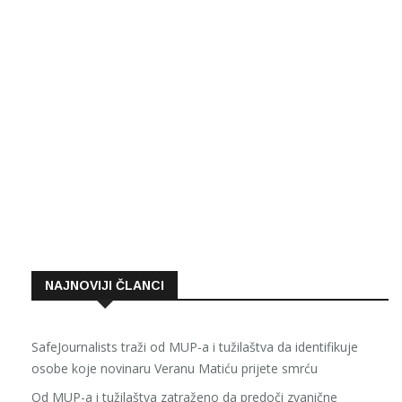
NAJNOVIJI ČLANCI
SafeJournalists traži od MUP-a i tužilaštva da identifikuje
osobe koje novinaru Veranu Matiću prijete smrću
Od MUP-a i tužilaštva zatraženo da predoči zvanične