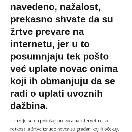
navedeno, nažalost,
prekasno shvate da su
žrtve prevare na
internetu, jer u to
posumnjaju tek pošto
već uplate novac onima
koji ih obmanjuju da se
radi o uplati uvoznih
dažbina.
Ukazuje se da pokušaji prevara na internetu nisu
retkost, a žrtve iznude novca su građani koji ili očekuju