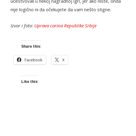
učestvovali u nekoj nagradnoj igri, jer ako niste, onda
nije logično ni da očekujete da vam nešto stigne.
Izvor i foto:
Uprava carina Republike Srbije
Share this:
Facebook
X
Like this: