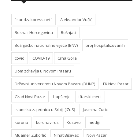
"sandzakpress.net"
Aleksandar Vučić
Bosna i Hercegovina
Bošnjaci
Bošnjačko nacionalno vijeće (BNV)
broj hospitalizovanih
covid
COVID-19
Crna Gora
Dom zdravlja u Novom Pazaru
Državni univerzitet u Novom Pazaru (DUNP)
FK Novi Pazar
Grad Novi Pazar
hapšenje
iftarski meni
Islamska zajednica u Srbiji (IZuS)
Jasmina Curić
korona
koronavirus
Kosovo
mediji
Muamer Zukorlić
NIhat Biševac
Novi Pazar