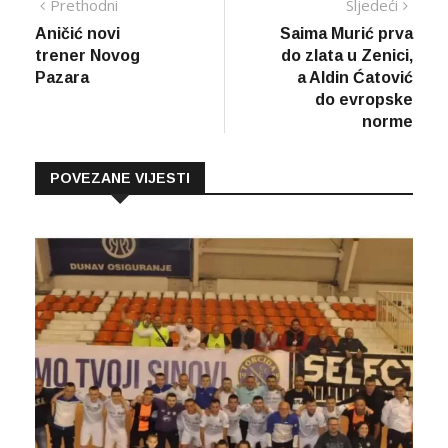
Navigacija
Prethodna
Sljed
Prethodni
Sljedeći
vijest
vijes
Aničić novi
Saima Murić prva
članaka
trener Novog
do zlata u Zenici,
Pazara
a Aldin Ćatović
do evropske
norme
POVEZANE VIJESTI