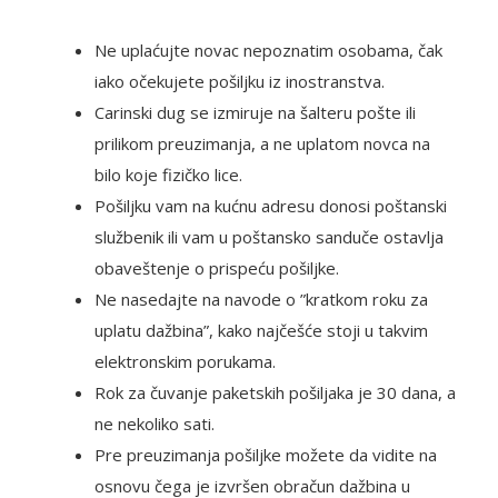
Ne uplaćujte novac nepoznatim osobama, čak
iako očekujete pošiljku iz inostranstva.
Carinski dug se izmiruje na šalteru pošte ili
prilikom preuzimanja, a ne uplatom novca na
bilo koje fizičko lice.
Pošiljku vam na kućnu adresu donosi poštanski
službenik ili vam u poštansko sanduče ostavlja
obaveštenje o prispeću pošiljke.
Ne nasedajte na navode o ”kratkom roku za
uplatu dažbina”, kako najčešće stoji u takvim
elektronskim porukama.
Rok za čuvanje paketskih pošiljaka je 30 dana, a
ne nekoliko sati.
Pre preuzimanja pošiljke možete da vidite na
osnovu čega je izvršen obračun dažbina u