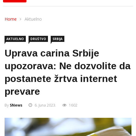
Home
Aktuelno
AKTUELNO
DRUŠTVO
SRBIJA
Uprava carina Srbije
upozorava: Ne dozvolite da
postanete žrtva internet
prevare
By
SNews
6. Juna 2023.
1602