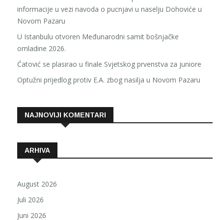
informacije u vezi navoda o pucnjavi u naselju Dohoviće u
Novom Pazaru
U Istanbulu otvoren Međunarodni samit bošnjačke
omladine 2026.
Ćatović se plasirao u finale Svjetskog prvenstva za juniore
Optužni prijedlog protiv E.A. zbog nasilja u Novom Pazaru
NAJNOVIJI KOMENTARI
ARHIVA
August 2026
Juli 2026
Juni 2026