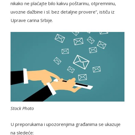
nikako ne plaćajte bilo kakvu poštarinu, otpremninu,
uvozne dažbine i sl. bez detaljne provere”, ističu iz
Uprave carina Srbije.
Stock Photo
U preporukama i upozorenjima građanima se ukazuje
na sledeće: