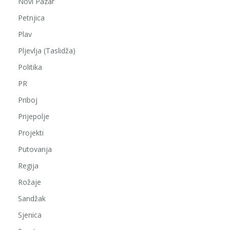
Novi Pazar
Petnjica
Plav
Pljevlja (Taslidža)
Politika
PR
Priboj
Prijepolje
Projekti
Putovanja
Regija
Rožaje
Sandžak
Sjenica