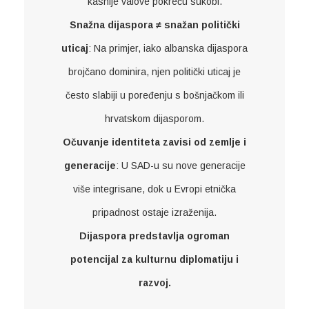
kasnije valove pokreću sukobi.
Snažna dijaspora ≠ snažan politički
uticaj
: Na primjer, iako albanska dijaspora
brojčano dominira, njen politički uticaj je
često slabiji u poređenju s bošnjačkom ili
hrvatskom dijasporom.
Očuvanje identiteta zavisi od zemlje i
generacije
: U SAD-u su nove generacije
više integrisane, dok u Evropi etnička
pripadnost ostaje izraženija.
Dijaspora predstavlja ogroman
potencijal za kulturnu diplomatiju i
razvoj.