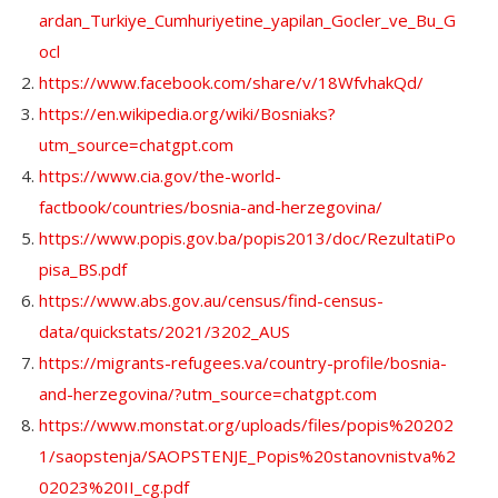
ardan_Turkiye_Cumhuriyetine_yapilan_Gocler_ve_Bu_G
ocl
https://www.facebook.com/share/v/18WfvhakQd/
https://en.wikipedia.org/wiki/Bosniaks?
utm_source=chatgpt.com
https://www.cia.gov/the-world-
factbook/countries/bosnia-and-herzegovina/
https://www.popis.gov.ba/popis2013/doc/RezultatiPo
pisa_BS.pdf
https://www.abs.gov.au/census/find-census-
data/quickstats/2021/3202_AUS
https://migrants-refugees.va/country-profile/bosnia-
and-herzegovina/?utm_source=chatgpt.com
https://www.monstat.org/uploads/files/popis%20202
1/saopstenja/SAOPSTENJE_Popis%20stanovnistva%2
02023%20II_cg.pdf