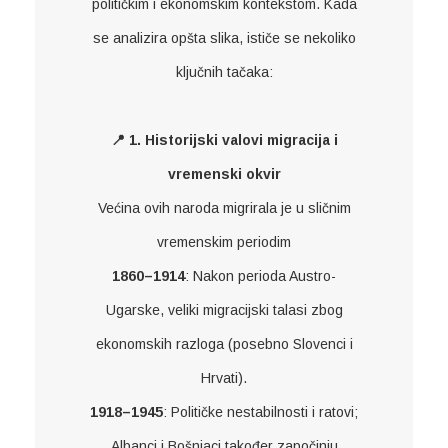
političkim i ekonomskim kontekstom. Kada
se analizira opšta slika, ističe se nekoliko
ključnih tačaka:
📍 1. Historijski valovi migracija i
vremenski okvir
Većina ovih naroda migrirala je u sličnim
vremenskim periodim
1860–1914
: Nakon perioda Austro-
Ugarske, veliki migracijski talasi zbog
ekonomskih razloga (posebno Slovenci i
Hrvati).
1918–1945
: Političke nestabilnosti i ratovi;
Albanci i Bošnjaci također započinju