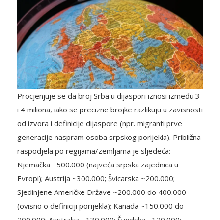
Procjenjuje se da broj Srba u dijaspori iznosi između 3
i 4 miliona, iako se precizne brojke razlikuju u zavisnosti
od izvora i definicije dijaspore (npr. migranti prve
generacije naspram osoba srpskog porijekla). Približna
raspodjela po regijama/zemljama je sljedeća:
Njemačka ~500.000 (najveća srpska zajednica u
Evropi); Austrija ~300.000; Švicarska ~200.000;
Sjedinjene Američke Države ~200.000 do 400.000
(ovisno o definiciji porijekla); Kanada ~150.000 do
200.000; Australija ~130.000; Švedska ~120.000;