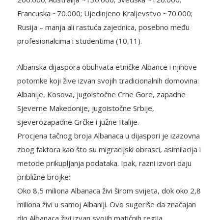
Francuska ~70.000; Ujedinjeno Kraljevstvo ~70.000;
Rusija – manja ali rastuća zajednica, posebno među
profesionalcima i studentima (10,11).
Albanska dijaspora obuhvata etničke Albance i njihove
potomke koji žive izvan svojih tradicionalnih domovina:
Albanije, Kosova, jugoistočne Crne Gore, zapadne
Sjeverne Makedonije, jugoistočne Srbije,
sjeverozapadne Grčke i južne Italije.
Procjena tačnog broja Albanaca u dijaspori je izazovna
zbog faktora kao što su migracijski obrasci, asimilacija i
metode prikupljanja podataka. Ipak, razni izvori daju
približne brojke:
Oko 8,5 miliona Albanaca živi širom svijeta, dok oko 2,8
miliona živi u samoj Albaniji. Ovo sugeriše da značajan
dio Albanaca živi izvan svojih matičnih regija.