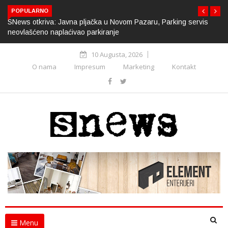
POPULARNO
SNews otkriva: Javna pljačka u Novom Pazaru, Parking servis
neovlašćeno naplaćivao parkiranje
10 Augusta, 2026
O nama
Impresum
Marketing
Kontakt
Menu