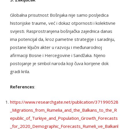
Globalna prisutnost Bošnjaka nije samo posljedica
historijske traume, već i dokaz otpornosti i kolektivne
svijesti. Rasprostranjena bošnjačka zajednica danas
ima potencijal da, kroz pametne strategije i saradnju,
postane ključni akter u razvoju i međunarodnoj
afirmaciji Bosne i Hercegovine i Sandžaka. Njeno
postojanje je simbol naroda koji čuva korijene dok
gradi krila.
References
:
https://www.researchgate.net/publication/371990528
_Migrations_from_Rumelia_and_the_Balkans_to_the_R
epublic_of_Turkiye_and_Population_Growth_Forecasts
_for_2020_Demographic_Forecasts_Rumeli_ve_Balkanl