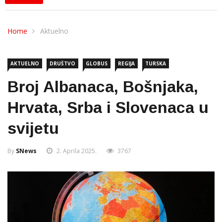
Home
Aktuelno
AKTUELNO
DRUŠTVO
GLOBUS
REGIJA
TURSKA
Broj Albanaca, Bošnjaka,
Hrvata, Srba i Slovenaca u
svijetu
By
SNews
2. Aprila 2025.
3767