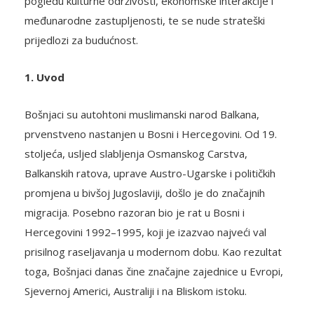
pogledu kulturne održivosti, ekonomske interakcije i
međunarodne zastupljenosti, te se nude strateški
prijedlozi za budućnost.
1. Uvod
Bošnjaci su autohtoni muslimanski narod Balkana,
prvenstveno nastanjen u Bosni i Hercegovini. Od 19.
stoljeća, usljed slabljenja Osmanskog Carstva,
Balkanskih ratova, uprave Austro-Ugarske i političkih
promjena u bivšoj Jugoslaviji, došlo je do značajnih
migracija. Posebno razoran bio je rat u Bosni i
Hercegovini 1992–1995, koji je izazvao najveći val
prisilnog raseljavanja u modernom dobu. Kao rezultat
toga, Bošnjaci danas čine značajne zajednice u Evropi,
Sjevernoj Americi, Australiji i na Bliskom istoku.