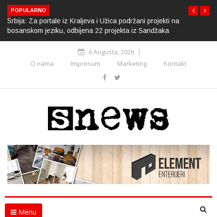
POPULARNO
Srbija: Za portale iz Kraljeva i Užica podržani projekti na
bosanskom jeziku, odbijena 22 projekta iz Sandžaka
6 Augusta, 2026
O nama
Impresum
Marketing
Kontakt
Menu