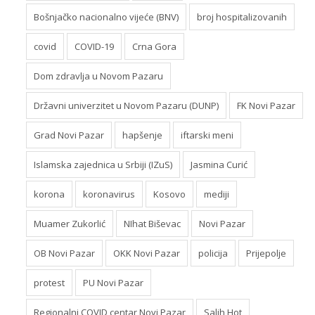
Bošnjačko nacionalno vijeće (BNV)
broj hospitalizovanih
covid
COVID-19
Crna Gora
Dom zdravlja u Novom Pazaru
Državni univerzitet u Novom Pazaru (DUNP)
FK Novi Pazar
Grad Novi Pazar
hapšenje
iftarski meni
Islamska zajednica u Srbiji (IZuS)
Jasmina Curić
korona
koronavirus
Kosovo
mediji
Muamer Zukorlić
NIhat Biševac
Novi Pazar
OB Novi Pazar
OKK Novi Pazar
policija
Prijepolje
protest
PU Novi Pazar
Regionalni COVID centar Novi Pazar
Salih Hot