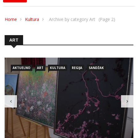
Home
Kultura
Archive by category Art
(Page 2)
ART
AKTUELNO
ART
KULTURA
REGIJA
SANDŽAK