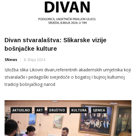
Divan stvaralaštva: Slikarske vizije
bošnjačke kulture
SNews
8. Maja 2024.
Izložba slika Likovni divan,referentnih akademskih umjetnika koji
stvaralački i pedagoški svejedoče o bogatoj i bujnoj kulturnoj
tradiciji bošnjačkog narod
AKTUELNO
ART
DRUŠTVO
KULTURA
SJENICA