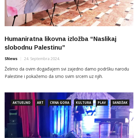
Humaniratna likovna izložba “Naslikaj
slobodnu Palestinu”
SNews
24. Septembra 2024.
Želimo da ovim događajem svi zajedno damo podršku narodu
Palestine i pokažemo da smo svim srcem uz njih.
AKTUELNO
ART
CRNA GORA
KULTURA
PLAV
SANDŽAK