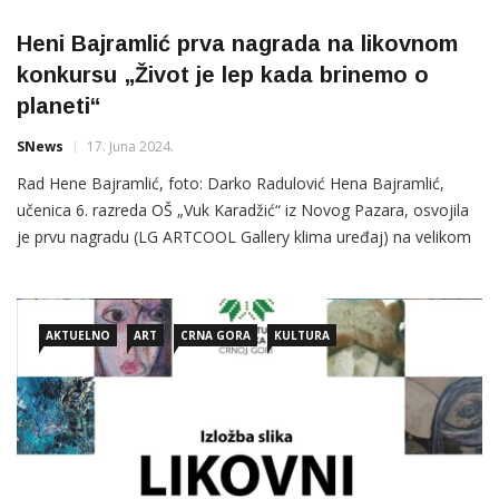
Heni Bajramlić prva nagrada na likovnom
konkursu „Život je lep kada brinemo o
planeti“
SNews
17. Juna 2024.
Rad Hene Bajramlić, foto: Darko Radulović Hena Bajramlić,
učenica 6. razreda OŠ „Vuk Karadžić“ iz Novog Pazara, osvojila
je prvu nagradu (LG ARTCOOL Gallery klima uređaj) na velikom
LG likovnom konkursu „Život je lep kada brinemo o planeti“.
Likovni konkursa „Život je lep kada brinemo o planeti“,koji je
raspisalapočetkom maja uz podršku Ministarstva prosvete
AKTUELNO
ART
CRNA GORA
KULTURA
Republike […]