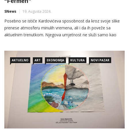
“Fermen”
SNews
19. Augusta 2024.
Posebno se ističe Kardovićeva sposobnost da kroz svoje slike
prenese atmosferu minulih vremena, ali i da ih poveže sa
aktuelnim trenutkom. Njegova umjetnost ne služi samo kao
dokument prošlosti, već kao most između tradicije i modernosti.
AKTUELNO
ART
EKONOMIJA
KULTURA
NOVI PAZAR