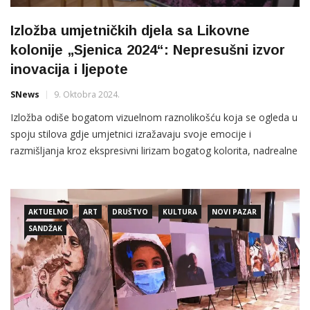
Izložba umjetničkih djela sa Likovne
kolonije „Sjenica 2024“: Nepresušni izvor
inovacija i ljepote
SNews
9. Oktobra 2024.
Izložba odiše bogatom vizuelnom raznolikošću koja se ogleda u
spoju stilova gdje umjetnici izražavaju svoje emocije i
razmišljanja kroz ekspresivni lirizam bogatog kolorita, nadrealne
i apstraktne forme dodaju misteriozn sloj ispunjen simbolizmom
i metaforama, odražavajući složenost naše stvarnosti
AKTUELNO
ART
DRUŠTVO
KULTURA
NOVI PAZAR
SANDŽAK