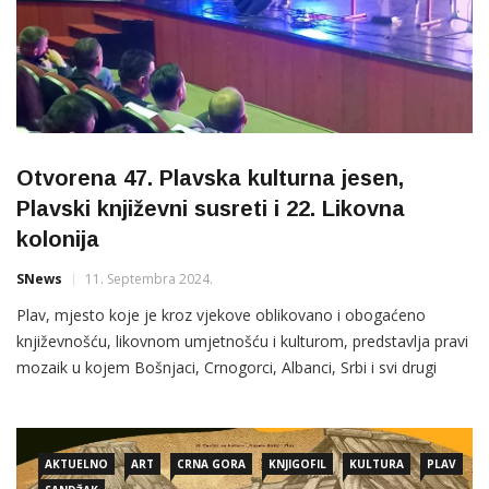
Otvorena 47. Plavska kulturna jesen,
Plavski književni susreti i 22. Likovna
kolonija
SNews
11. Septembra 2024.
Plav, mjesto koje je kroz vjekove oblikovano i obogaćeno
književnošću, likovnom umjetnošću i kulturom, predstavlja pravi
mozaik u kojem Bošnjaci, Crnogorci, Albanci, Srbi i svi drugi
narodi nalaze zajedničku nit koja ih povezuje
AKTUELNO
ART
CRNA GORA
KNJIGOFIL
KULTURA
PLAV