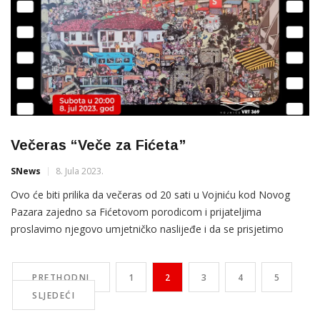
Večeras “Veče za Fićeta”
SNews
8. Jula 2023.
Ovo će biti prilika da večeras od 20 sati u Vojniću kod Novog
Pazara zajedno sa Fićetovom porodicom i prijateljima
proslavimo njegovo umjetničko naslijeđe i da se prisjetimo
njegove izuzetne kreativnosti i doprinosa kulturnoj sceni Novog
Pazara.
PRETHODNI
1
2
3
4
5
SLJEDEĆI