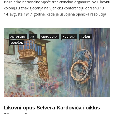
Bošnjačko nacionalno vijeće tradicionalno organizira ovu likovnu
koloniju u znak sjećanja na Sjeničku konferenciju održanu 13. i
14. avgusta 1917. godine, kada je usvojena Sjenička rezolucija
koja je izražavala stav bošnjačkog naroda o uređenju Sandžaka
i rješavanju ključnih pitanja Bošnjaka u tom periodu.
AKTUELNO
ART
CRNA GORA
KULTURA
ROŽAJE
SANDŽAK
Likovni opus Selvera Kardovića i ciklus