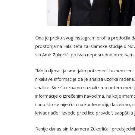
Ona je preko svog instagram profila predočila da
prostorijama Fakulteta za islamske studije u No
sin Amir Zukorlić, pozvan neposredno pred samu
“Moja djeca i ja smo jako potreseni i uznemiren
nikakave informacije da je analiza uzorka rađena, 
analize. Sve što znamo saznali smo putem medija
informacije o izrečenim navodima, na koje imamo
i ono što se nije čulo na konferenciji, da želimo,
krivac nađe i izvede pred lice pravde”, saopštila 
Ranije danas sin Muamera Zukorlića i predsjedni