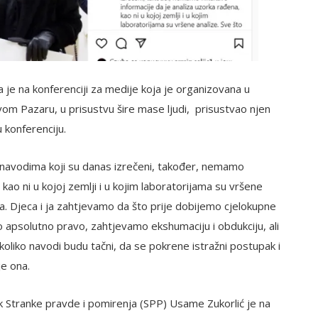
 je na konferenciji za medije koja je organizovana u
vom Pazaru, u prisustvu šire mase ljudi, prisustvao njen
 konferenciju.
i navodima koji su danas izrečeni, također, nemamo
kao ni u kojoj zemlji i u kojim laboratorijama su vršene
. Djeca i ja zahtjevamo da što prije dobijemo cjelokupne
 apsolutno pravo, zahtjevamo ekshumaciju i obdukciju, ali
 ukoliko navodi budu tačni, da se pokrene istražni postupak i
je ona.
k Stranke pravde i pomirenja (SPP) Usame Zukorlić je na