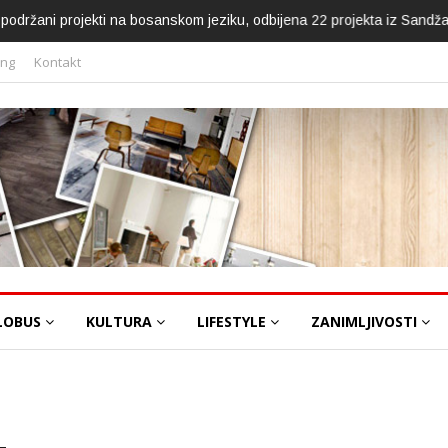
ca podržani projekti na bosanskom jeziku, odbijena 22 projekta iz Sandž
ing
Kontakt
LOBUS
KULTURA
LIFESTYLE
ZANIMLJIVOSTI