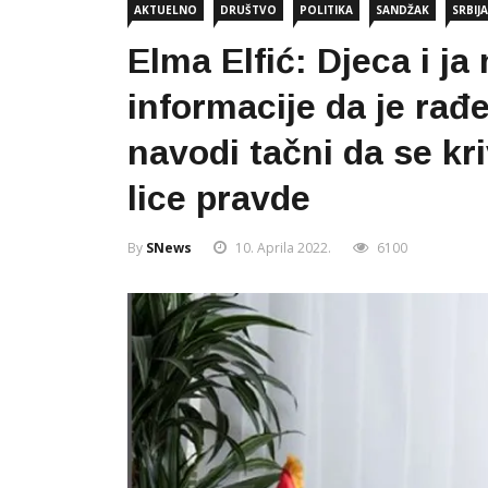
AKTUELNO
DRUŠTVO
POLITIKA
SANDŽAK
SRBIJA
Elma Elfić: Djeca i 
informacije da je rađ
navodi tačni da se kr
lice pravde
By
SNews
10. Aprila 2022.
6100