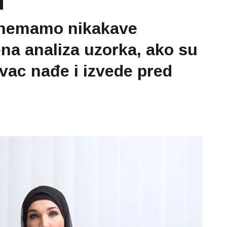
ja nemamo nikakave
ena analiza uzorka, ako su
ivac nađe i izvede pred