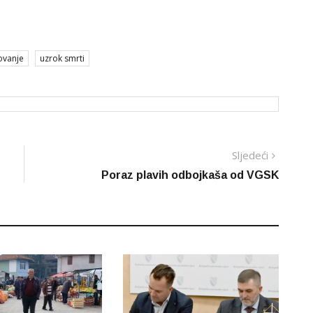
ovanje
uzrok smrti
Sljedeć
Sljedeći
vijest
Poraz plavih odbojkaša od VGSK