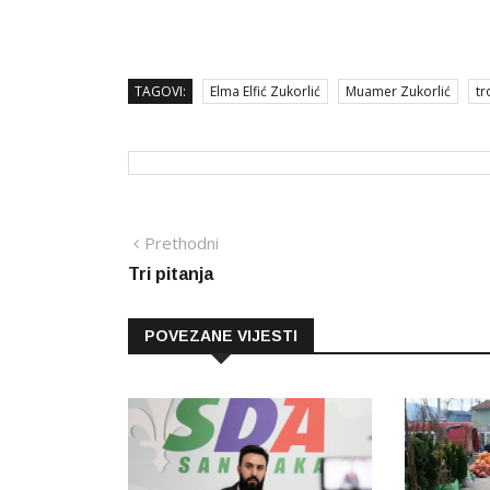
TAGOVI:
Elma Elfić Zukorlić
Muamer Zukorlić
tr
Navigacija
Prethodna
Prethodni
vijest
Tri pitanja
članaka
POVEZANE VIJESTI