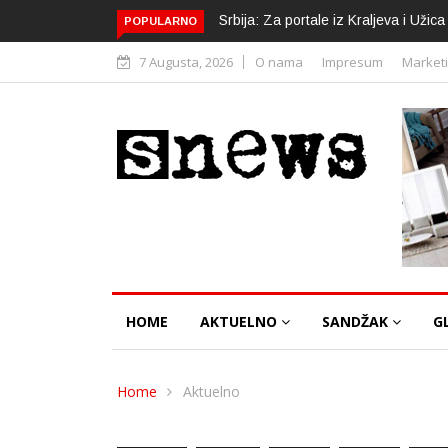
Srbija: Za portale iz Kraljeva i Uži
POPULARNO
7 Augusta, 2026
O nama
Impresum
Market
HOME
AKTUELNO
SANDŽAK
G
Home
Aktuelno