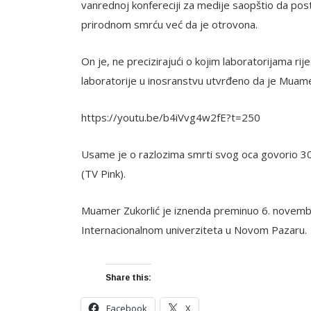
vanrednoj konfereciji za medije saopštio da po
prirodnom smrću već da je otrovona.
On je, ne precizirajući o kojim laboratorijama rij
laboratorije u inosranstvu utvrđeno da je Muam
https://youtu.be/b4iVvg4w2fE?t=250
Usame je o razlozima smrti svog oca govorio 30
(TV Pink).
Muamer Zukorlić je iznenda preminuo 6. novemb
Internacionalnom univerziteta u Novom Pazaru.
Share this:
Facebook
X