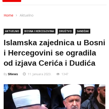
Home
Aktuelno
AKTUELNO
BOSNA I HERCEGOVINA
DRUŠTVO
SANDŽAK
Islamska zajednica u Bosni
i Hercegovini se ogradila
od izjava Cerića i Dudića
By
SNews
11. Januara 2023.
1347