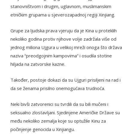
stanovništvom i drugim, uglavnom, muslimanskim
etničkim grupama u sjeverozapadnoj regiji Xinjiang.
Grupe za ljudska prava vjeruju da je Kina u proteklih
nekoliko godina protiv njihove volje zadržala više od
jednog miliona Ujgura u velikoj mreži onoga što država
naziva “preodgojnim kampovima” i osudila stotine
hiljada na zatvorske kazne.
Također, postoje dokazi da su Ujguri prisiljeni na rad i
da se ženama prisilno onemogućava trudnoća.
Neki bivši zatvorenici su tvrdili da su bili mučeni i
seksualno zlostavljani. Sjedinjene Američke Države su
među nekoliko zemalja koje su optužile Kinu za
počinjenje genocida u Xinjiangu.