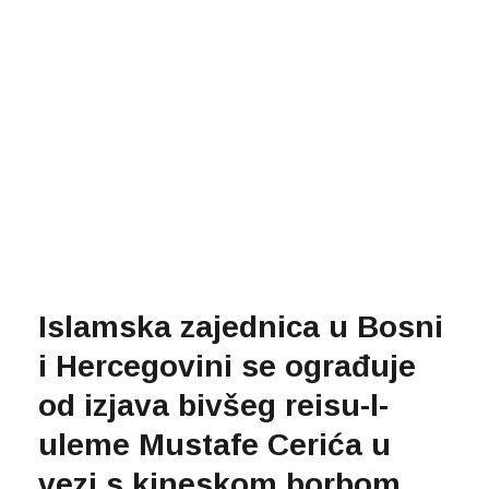
Islamska zajednica u Bosni
i Hercegovini se ograđuje
od izjava bivšeg reisu-l-
uleme Mustafe Cerića u
vezi s kineskom borbom