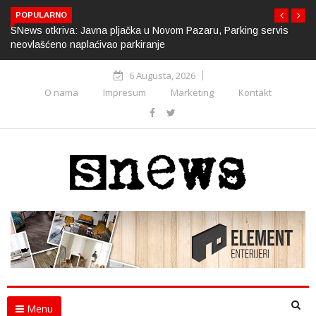
POPULARNO
SNews otkriva: Javna pljačka u Novom Pazaru, Parking servis
neovlašćeno naplaćivao parkiranje
6 Augusta, 2026
O nama
Impresum
Marketing
Kontakt
Menu