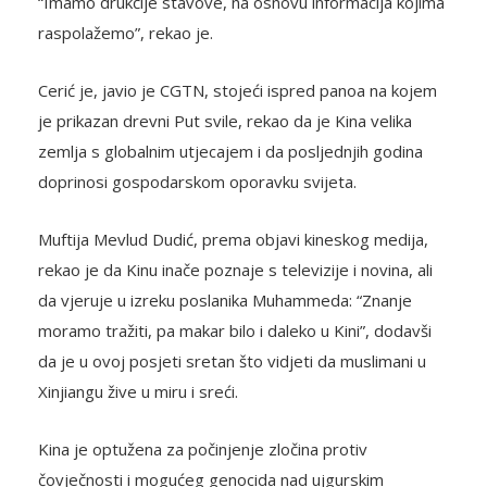
“Imamo drukčije stavove, na osnovu informacija kojima
raspolažemo”, rekao je.
Cerić je, javio je CGTN, stojeći ispred panoa na kojem
je prikazan drevni Put svile, rekao da je Kina velika
zemlja s globalnim utjecajem i da posljednjih godina
doprinosi gospodarskom oporavku svijeta.
Muftija Mevlud Dudić, prema objavi kineskog medija,
rekao je da Kinu inače poznaje s televizije i novina, ali
da vjeruje u izreku poslanika Muhammeda: “Znanje
moramo tražiti, pa makar bilo i daleko u Kini”, dodavši
da je u ovoj posjeti sretan što vidjeti da muslimani u
Xinjiangu žive u miru i sreći.
Kina je optužena za počinjenje zločina protiv
čovječnosti i mogućeg genocida nad ujgurskim