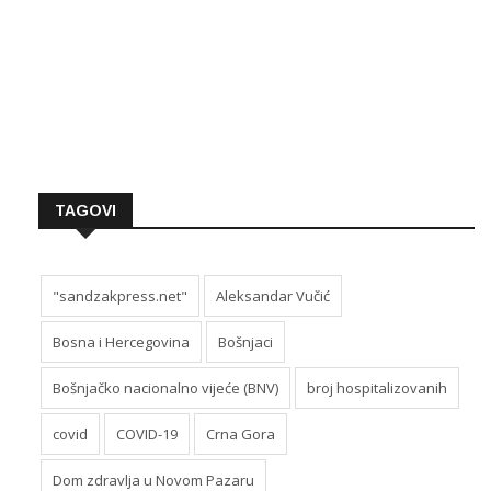
TAGOVI
"sandzakpress.net"
Aleksandar Vučić
Bosna i Hercegovina
Bošnjaci
Bošnjačko nacionalno vijeće (BNV)
broj hospitalizovanih
covid
COVID-19
Crna Gora
Dom zdravlja u Novom Pazaru