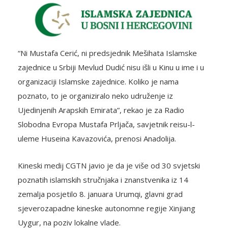
“Ni Mustafa Cerić, ni predsjednik Mešihata Islamske
zajednice u Srbiji Mevlud Dudić nisu išli u Kinu u ime i u
organizaciji Islamske zajednice. Koliko je nama
poznato, to je organiziralo neko udruženje iz
Ujedinjenih Arapskih Emirata”, rekao je za Radio
Slobodna Evropa Mustafa Prljača, savjetnik reisu-l-
uleme Huseina Kavazovića, prenosi Anadolija.
Kineski medij CGTN javio je da je više od 30 svjetski
poznatih islamskih stručnjaka i znanstvenika iz 14
zemalja posjetilo 8. januara Urumqi, glavni grad
sjeverozapadne kineske autonomne regije Xinjiang
Uygur, na poziv lokalne vlade.