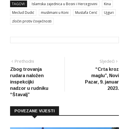
TAGOVI:
Islamska zajednica u Bosni i Hercegovini
Kina
Meclud Dudić
muslimani u Koni
Mustafa Cerić
Ujguri
zločin protiv čovječnosti
Navigacija
Prethodna
Sljed
Prethodni
Sljedeći
vijest
vijes
Zbog trovanja
“Crta kroz
članaka
rudara naložen
maglu”, Novi
inspekcijki
Pazar, 9. januar
nadzor u rudniku
2023.
“Štavalj”
POVEZANE VIJESTI