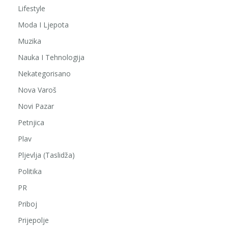
Lifestyle
Moda I Ljepota
Muzika
Nauka I Tehnologija
Nekategorisano
Nova Varoš
Novi Pazar
Petnjica
Plav
Pljevlja (Taslidža)
Politika
PR
Priboj
Prijepolje