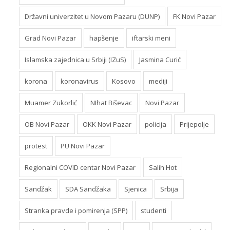
Državni univerzitet u Novom Pazaru (DUNP)
FK Novi Pazar
Grad Novi Pazar
hapšenje
iftarski meni
Islamska zajednica u Srbiji (IZuS)
Jasmina Curić
korona
koronavirus
Kosovo
mediji
Muamer Zukorlić
NIhat Biševac
Novi Pazar
OB Novi Pazar
OKK Novi Pazar
policija
Prijepolje
protest
PU Novi Pazar
Regionalni COVID centar Novi Pazar
Salih Hot
Sandžak
SDA Sandžaka
Sjenica
Srbija
Stranka pravde i pomirenja (SPP)
studenti