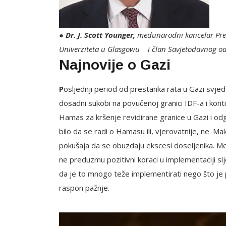
●
Dr. J. Scott Younger,
međunarodni kancelar Pred
Univerziteta u Glasgowu i član Savjetodavnog o
Najnovije o Gazi
P
osljednji period od prestanka rata u Gazi svjedo
dosadni sukobi na povučenoj granici IDF-a i kont
Hamas za kršenje revidirane granice u Gazi i odg
bilo da se radi o Hamasu ili, vjerovatnije, ne. Ma
pokušaja da se obuzdaju ekscesi doseljenika. M
ne preduzmu pozitivni koraci u implementaciji 
da je to mnogo teže implementirati nego što je
raspon pažnje.