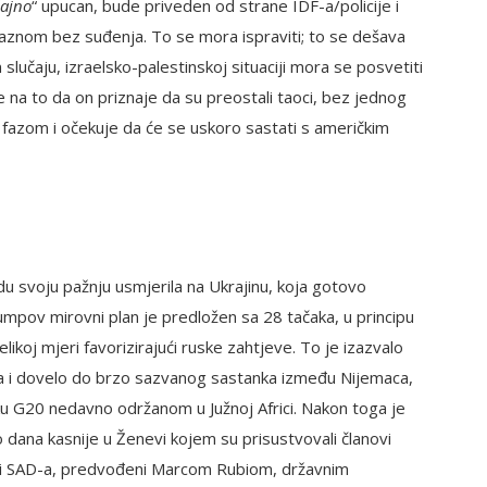
čajno
“ upucan, bude priveden od strane IDF-a/policije i
znom bez suđenja. To se mora ispraviti; to se dešava
slučaju, izraelsko-palestinskoj situaciji mora se posvetiti
 na to da on priznaje da su preostali taoci, bez jednog
 fazom i očekuje da će se uskoro sastati s američkim
u svoju pažnju usmjerila na Ukrajinu, koja gotovo
mpov mirovni plan je predložen sa 28 tačaka, u principu
likoj mjeri favorizirajući ruske zahtjeve. To je izazvalo
na i dovelo do brzo sazvanog sastanka između Nijemaca,
nku G20 nedavno održanom u Južnoj Africi. Nakon toga je
o dana kasnije u Ženevi kojem su prisustvovali članovi
je i SAD-a, predvođeni Marcom Rubiom, državnim