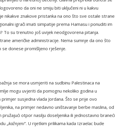
ogovoreno da oni ne smiju biti uključeni ni u kakvu
 nikakve znakove pristanka na ono što sve ostale strane
egionalni igrači imati simpatije prema Hamasu i ponuditi im
i? To su trenutno još uvijek neodgovorena pitanja.
 strane američke administracije. Nema sumnje da ono što
ko se donese promišljeno rješenje.
 pažnja se mora usmjeriti na sudbinu Palestinaca na
zemlje mogu uvjeriti da pomognu nekoliko godina u
na primjer susjedna vlada Jordana. Što se prije ovo
eljenika, na primjer nedavno uništavanje berbe maslina, od
 pružajući otpor nasilju doseljenika ili jednostavno braneći
udu „
kažnjeni
“. U rijetkim prilikama kada Izraelac bude