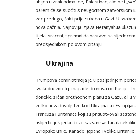
ubijen u znak odmazde, Palestinac, ako ne i „
slu
barem će se suočiti s neugodnom zatvorskom ka
već predugo, čak i prije sukoba u Gazi. U svakom 
nova pažnja. Najnovija izjava Netanyahua ukazuje
tijela, vraćeni, spremni da nastave sa sljedećom
predsjednikom po ovom pitanju
Ukrajina
T
rumpova administracija je u posljednjem period
svakodnevno trpi napade dronova od Rusije. Tru
donekle sličan prethodnom planu za Gazu, ali u ve
veliko nezadovoljstvo kod Ukrajinaca i Evroplja
Francuza i Britanaca koji su prisustvovali sasta
uslijedio još jedan brzo sazvan sastanak nekolik
Evropske unije, Kanade, Japana i Velike Britani