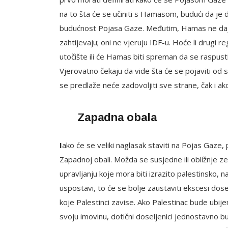
na to šta će se učiniti s Hamasom, budući da je d
budućnost Pojasa Gaze. Međutim, Hamas ne daje
zahtijevaju; oni ne vjeruju IDF-u. Hoće li drugi r
utočište ili će Hamas biti spreman da se raspust
Vjerovatno čekaju da vide šta će se pojaviti od
se predlaže neće zadovoljiti sve strane, čak i a
Zapadna obala
I
ako će se veliki naglasak staviti na Pojas Gaze,
Zapadnoj obali. Možda se susjedne ili obližnje 
upravljanju koje mora biti izrazito palestinsko, 
uspostavi, to će se bolje zaustaviti ekscesi dos
koje Palestinci zavise. Ako Palestinac bude ubijen
svoju imovinu, dotični doseljenici jednostavno b