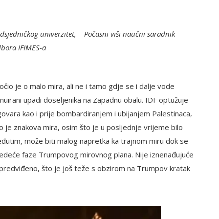
sjedničkog univerzitet, Počasni viši naučni saradnik
dbora IFIMES-a
čio je o malo mira, ali ne i tamo gdje se i dalje vode
inuirani upadi doseljenika na Zapadnu obalu. IDF optužuje
ovara kao i prije bombardiranjem i ubijanjem Palestinaca,
lo je znakova mira, osim što je u posljednje vrijeme bilo
eđutim, može biti malog napretka ka trajnom miru dok se
sljedeće faze Trumpovog mirovnog plana. Nije iznenađujuće
 predviđeno, što je još teže s obzirom na Trumpov kratak