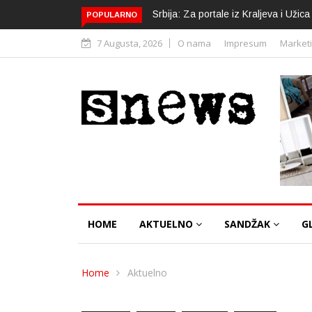
Srbija: Za portale iz Kraljeva i Uži
POPULARNO
7 Augusta, 2026
O nama
Impresum
Market
HOME
AKTUELNO
SANDŽAK
G
Home
Aktuelno