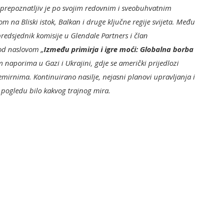
 prepoznatljiv je po svojim redovnim i sveobuhvatnim
na Bliski istok, Balkan i druge ključne regije svijeta. Među
predsjednik komisije u Glendale Partners i član
od naslovom „
Između primirja i igre moći: Globalna borba
m naporima u Gazi i Ukrajini, gdje se američki prijedlozi
emirnima. Kontinuirano nasilje, nejasni planovi upravljanja i
u pogledu bilo kakvog trajnog mira.