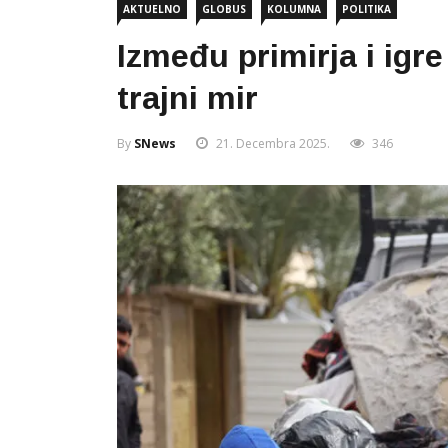
AKTUELNO
GLOBUS
KOLUMNA
POLITIKA
Između primirja i igr
trajni mir
By
SNews
21. Decembra 2025.
346