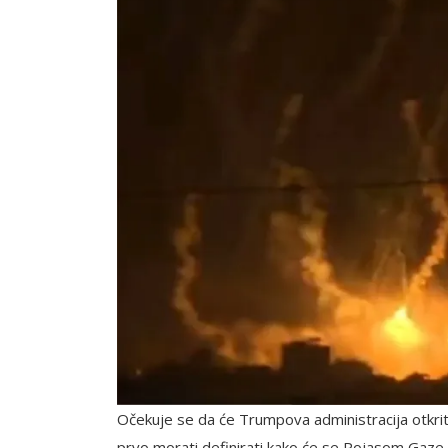
Očekuje se da će Trumpova administracija otkrit
prvo morati definirati kako će se Pojasom Gaze 