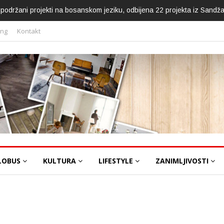
ca podržani projekti na bosanskom jeziku, odbijena 22 projekta iz Sandž
ing
Kontakt
LOBUS
KULTURA
LIFESTYLE
ZANIMLJIVOSTI