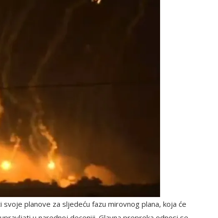
i svoje planove za sljedeću fazu mirovnog plana, koja će
upravljati u narednoj deceniji. Glavna prepreka odnosi se