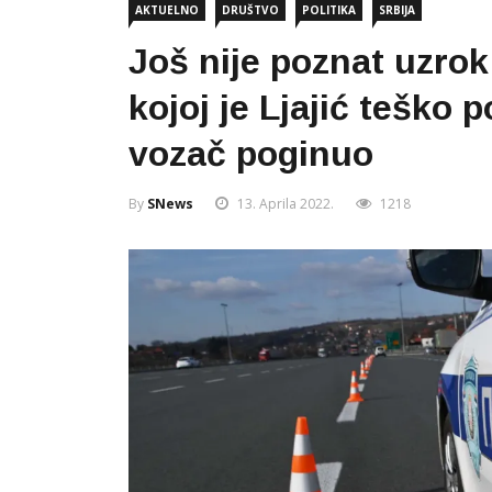
AKTUELNO
DRUŠTVO
POLITIKA
SRBIJA
Još nije poznat uzro
kojoj je Ljajić teško 
vozač poginuo
By
SNews
13. Aprila 2022.
1218