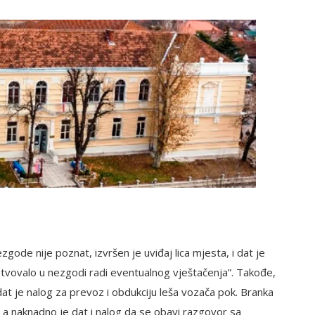
de nije poznat, izvršen je uviđaj lica mjesta, i dat je
stvovalo u nezgodi radi eventualnog vještačenja”. Takođe,
at je nalog za prevoz i obdukciju leša vozača pok. Branka
a naknadno je dat i nalog da se obavi razgovor sa