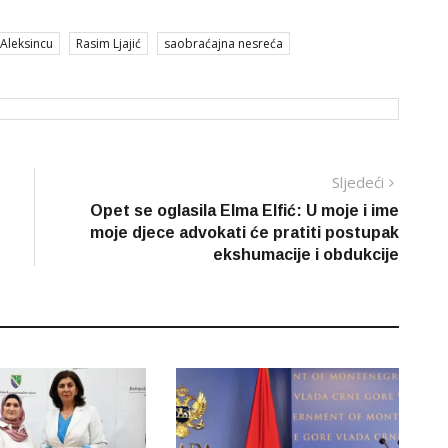
 Aleksincu
Rasim Ljajić
saobraćajna nesreća
Sljedeć
Sljedeći
vijest
Opet se oglasila Elma Elfić: U moje i ime
moje djece advokati će pratiti postupak
ekshumacije i obdukcije