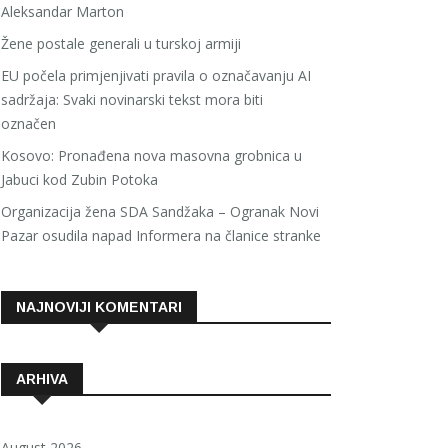
Aleksandar Marton
Žene postale generali u turskoj armiji
EU počela primjenjivati pravila o označavanju AI
sadržaja: Svaki novinarski tekst mora biti
označen
Kosovo: Pronađena nova masovna grobnica u
Jabuci kod Zubin Potoka
Organizacija žena SDA Sandžaka – Ogranak Novi
Pazar osudila napad Informera na članice stranke
NAJNOVIJI KOMENTARI
ARHIVA
August 2026