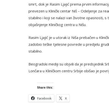
smrt, dok je Rasim Ljajić prema prvim informaci
prevezen u Klinički centar Niš – Odeljenje za rea
stabilno i koji se nalazi van životne opasnosti,
objašnjenje Kliničkog centra u Nišu.
Rasim Ljajić je u utorak iz Niša prebačen u Klini
zadobio teške tjelesne povrede u predjelu grudi i
stabilno.
Beogradski mediji su objvili da je predsjednik Sr
Lončara u Kliničkom centru Srbije obišao je pov
Share this:
Facebook
X