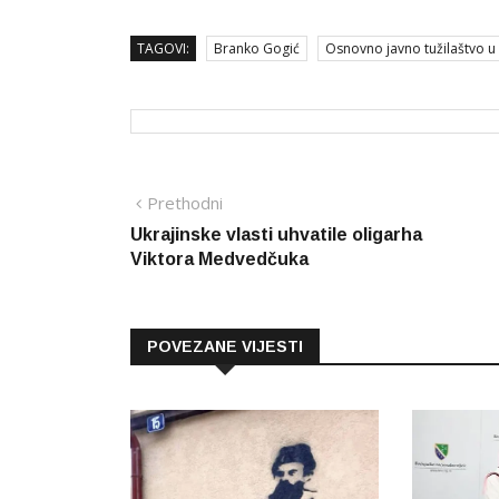
TAGOVI:
Branko Gogić
Osnovno javno tužilaštvo u
Navigacija
Prethodna
Prethodni
vijest
Ukrajinske vlasti uhvatile oligarha
članaka
Viktora Medvedčuka
POVEZANE VIJESTI