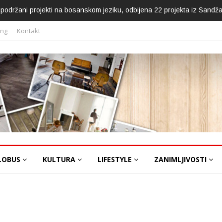
ca podržani projekti na bosanskom jeziku, odbijena 22 projekta iz Sandž
ing
Kontakt
LOBUS
KULTURA
LIFESTYLE
ZANIMLJIVOSTI