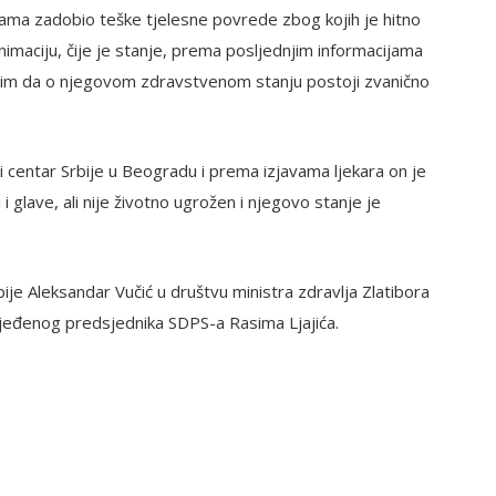
jama zadobio teške tjelesne povrede zbog kojih je hitno
nimaciju, čije je stanje, prema posljednjim informacijama
 s tim da o njegovom zdravstvenom stanju postoji zvanično
čki centar Srbije u Beogradu i prema izjavama ljekara on je
 glave, ali nije životno ugrožen i njegovo stanje je
bije Aleksandar Vučić u društvu ministra zdravlja Zlatibora
rijeđenog predsjednika SDPS-a Rasima Ljajića.