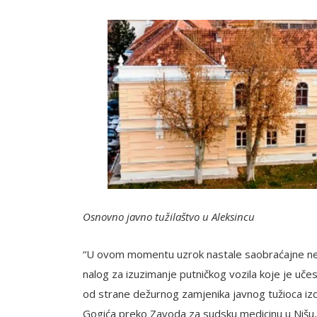
Osnovno javno tužilaštvo u Aleksincu
“U ovom momentu uzrok nastale saobraćajne nezgo
nalog za izuzimanje putničkog vozila koje je uče
od strane dežurnog zamjenika javnog tužioca izd
Gogića preko Zavoda za sudsku medicinu u Nišu, 