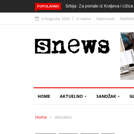
Srbija: Za portale iz Kraljeva i Uži
POPULARNO
6 Augusta, 2026
O nama
Impresum
Market
HOME
AKTUELNO
SANDŽAK
G
Home
Aktuelno