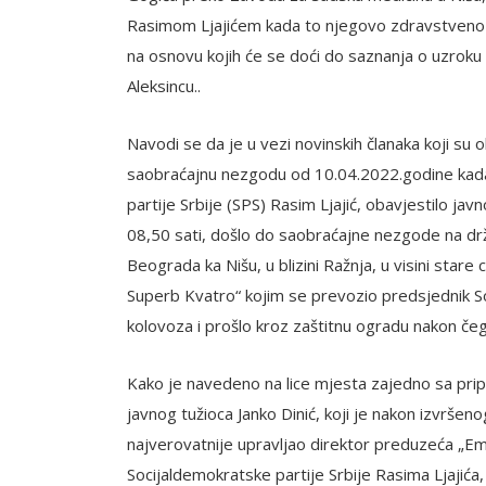
Rasimom Ljajićem kada to njegovo zdravstveno sta
na osnovu kojih će se doći do saznanja o uzroku
Aleksincu..
Navodi se da je u vezi novinskih članaka koji su
saobraćajnu nezgodu od 10.04.2022.godine kada
partije Srbije (SPS) Rasim Ljajić, obavjestilo ja
08,50 sati, došlo do saobraćajne nezgode na drž
Beograda ka Nišu, u blizini Ražnja, u visini stare
Superb Kvatro“ kojim se prevozio predsjednik So
kolovoza i prošlo kroz zaštitnu ogradu nakon če
Kako je navedeno na lice mjesta zajedno sa prip
javnog tužioca Janko Dinić, koji je nakon izvršeno
najverovatnije upravljao direktor preduzeća „Emis
Socijaldemokratske partije Srbije Rasima Ljajić