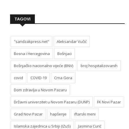
TAGOVI
"sandzakpress.net"
Aleksandar Vučić
Bosna i Hercegovina
Bošnjaci
Bošnjačko nacionalno vijeće (BNV)
broj hospitalizovanih
covid
COVID-19
Crna Gora
Dom zdravlja u Novom Pazaru
Državni univerzitet u Novom Pazaru (DUNP)
FK Novi Pazar
Grad Novi Pazar
hapšenje
iftarski meni
Islamska zajednica u Srbiji (IZuS)
Jasmina Curić