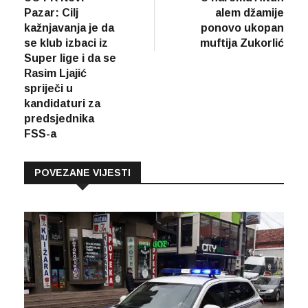
članaka
Pazar: Cilj
alem džamije
kažnjavanja je da
ponovo ukopan
se klub izbaci iz
muftija Zukorlić
Super lige i da se
Rasim Ljajić
spriječi u
kandidaturi za
predsjednika
FSS-a
POVEZANE VIJESTI