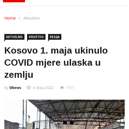
Home
Aktuelno
AKTUELNO
DRUŠTVO
REGIJA
Kosovo 1. maja ukinulo
COVID mjere ulaska u
zemlju
By
SNews
6. Maja 2022.
1117