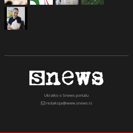
Ukratko o Snews portalu
redakcija@www.snews.rs