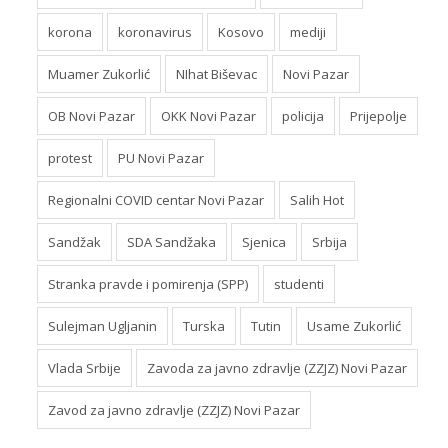
korona
koronavirus
Kosovo
mediji
Muamer Zukorlić
NIhat Biševac
Novi Pazar
OB Novi Pazar
OKK Novi Pazar
policija
Prijepolje
protest
PU Novi Pazar
Regionalni COVID centar Novi Pazar
Salih Hot
Sandžak
SDA Sandžaka
Sjenica
Srbija
Stranka pravde i pomirenja (SPP)
studenti
Sulejman Ugljanin
Turska
Tutin
Usame Zukorlić
Vlada Srbije
Zavoda za javno zdravlje (ZZJZ) Novi Pazar
Zavod za javno zdravlje (ZZJZ) Novi Pazar