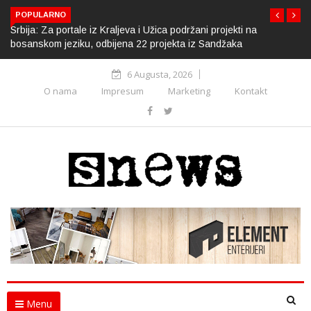
POPULARNO
Srbija: Za portale iz Kraljeva i Užica podržani projekti na
bosanskom jeziku, odbijena 22 projekta iz Sandžaka
6 Augusta, 2026
O nama
Impresum
Marketing
Kontakt
Menu