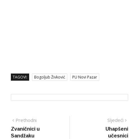
TAGOVI:
Bogoljub Živković
PU Novi Pazar
Navigacija
Prethodna
Sljed
Prethodni
Sljedeći
vijest
vijes
Zvaničnici u
Uhapšeni
članaka
Sandžaku
učesnici