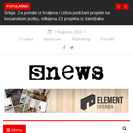
POPULARNO
Srbija: Za portale iz Kraljeva i Užica podržani projekti na
bosanskom jeziku, odbijena 22 projekta iz Sandžaka
7 Augusta, 2026
O nama
Impresum
Marketing
Kontakt
Menu