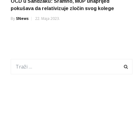
OCD u Sandžaku: Sramno, MUP unaprijed
pokušava da relativizuje zločin svog kolege
By
SNews
22. Maja 2023.