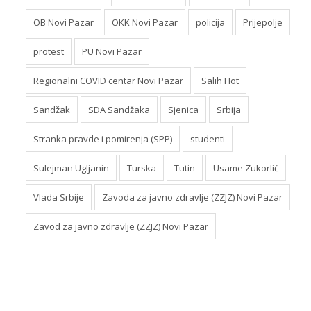
OB Novi Pazar
OKK Novi Pazar
policija
Prijepolje
protest
PU Novi Pazar
Regionalni COVID centar Novi Pazar
Salih Hot
Sandžak
SDA Sandžaka
Sjenica
Srbija
Stranka pravde i pomirenja (SPP)
studenti
Sulejman Ugljanin
Turska
Tutin
Usame Zukorlić
Vlada Srbije
Zavoda za javno zdravlje (ZZJZ) Novi Pazar
Zavod za javno zdravlje (ZZJZ) Novi Pazar