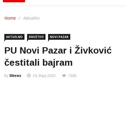
Home
Aktuelno
AKTUELNO
DRUŠTVO
NOVI PAZAR
PU Novi Pazar i Živković
čestitali bajram
By
SNews
24. Maja 2020.
1808