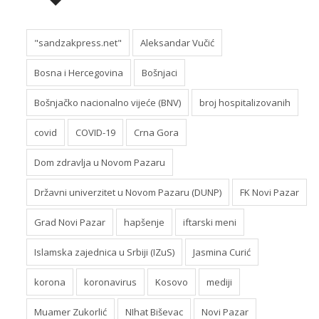
"sandzakpress.net"
Aleksandar Vučić
Bosna i Hercegovina
Bošnjaci
Bošnjačko nacionalno vijeće (BNV)
broj hospitalizovanih
covid
COVID-19
Crna Gora
Dom zdravlja u Novom Pazaru
Državni univerzitet u Novom Pazaru (DUNP)
FK Novi Pazar
Grad Novi Pazar
hapšenje
iftarski meni
Islamska zajednica u Srbiji (IZuS)
Jasmina Curić
korona
koronavirus
Kosovo
mediji
Muamer Zukorlić
NIhat Biševac
Novi Pazar