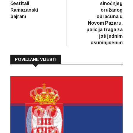
čestitali
sinoćnjeg
Ramazanski
oružanog
bajram
obračuna u
Novom Pazaru,
policija traga za
još jednim
osumnjičenim
POVEZANE VIJESTI