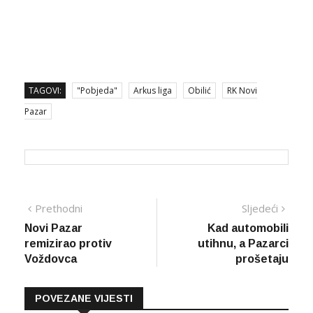
TAGOVI:
"Pobjeda"
Arkus liga
Obilić
RK Novi
Pazar
Navigacija
Prethodna
Sljed
Prethodni
Sljedeći
vijest
vijes
Novi Pazar
Kad automobili
članaka
remizirao protiv
utihnu, a Pazarci
Voždovca
prošetaju
POVEZANE VIJESTI