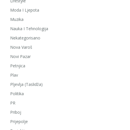
Lifestyle
Moda I Ljepota
Muzika
Nauka I Tehnologija
Nekategorisano
Nova Varoš
Novi Pazar
Petnjica
Plav
Pljevlja (Taslidža)
Politika
PR
Priboj
Prijepolje