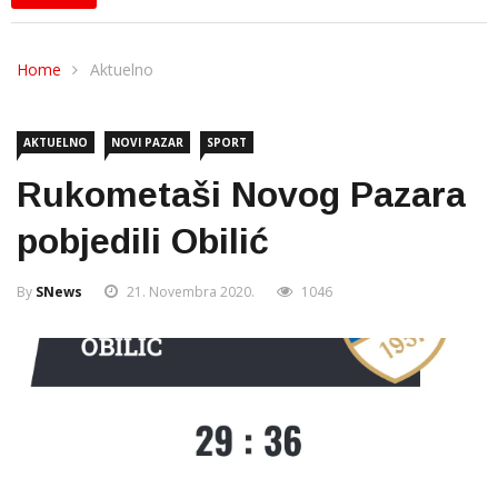
Home
Aktuelno
AKTUELNO
NOVI PAZAR
SPORT
Rukometaši Novog Pazara
pobjedili Obilić
By
SNews
21. Novembra 2020.
1046