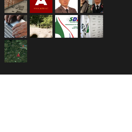
Ukratko o Snews portalu