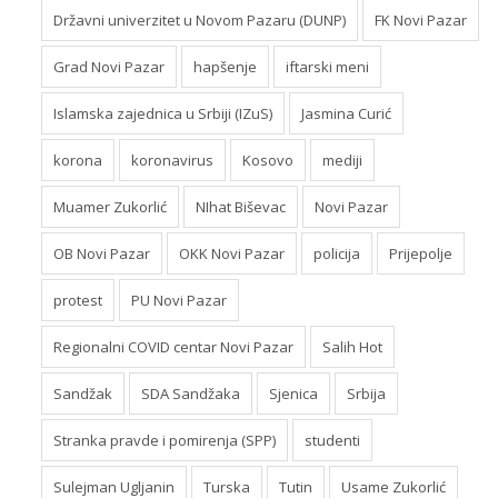
Državni univerzitet u Novom Pazaru (DUNP)
FK Novi Pazar
Grad Novi Pazar
hapšenje
iftarski meni
Islamska zajednica u Srbiji (IZuS)
Jasmina Curić
korona
koronavirus
Kosovo
mediji
Muamer Zukorlić
NIhat Biševac
Novi Pazar
OB Novi Pazar
OKK Novi Pazar
policija
Prijepolje
protest
PU Novi Pazar
Regionalni COVID centar Novi Pazar
Salih Hot
Sandžak
SDA Sandžaka
Sjenica
Srbija
Stranka pravde i pomirenja (SPP)
studenti
Sulejman Ugljanin
Turska
Tutin
Usame Zukorlić