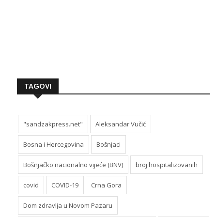
TAGOVI
"sandzakpress.net"
Aleksandar Vučić
Bosna i Hercegovina
Bošnjaci
Bošnjačko nacionalno vijeće (BNV)
broj hospitalizovanih
covid
COVID-19
Crna Gora
Dom zdravlja u Novom Pazaru