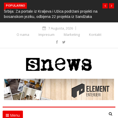
POPULARNO
Srbija: Za portale iz Kraljeva i Užica podržani projekti na
bosanskom jeziku, odbijena 22 projekta iz Sandžaka
7 Augusta, 2026
O nama
Impresum
Marketing
Kontakt
Menu