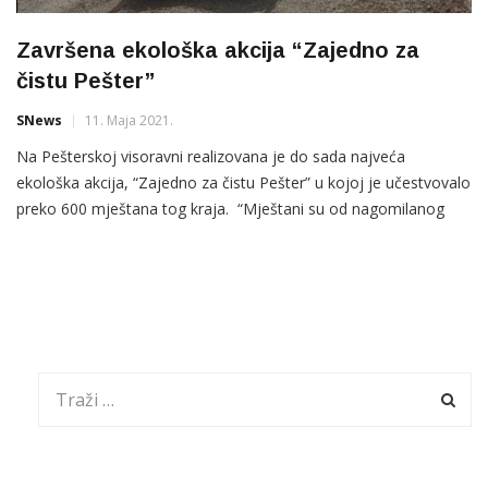
Završena ekološka akcija “Zajedno za
čistu Pešter”
SNews
11. Maja 2021.
Na Pešterskoj visoravni realizovana je do sada najveća
ekološka akcija, “Zajedno za čistu Pešter” u kojoj je učestvovalo
preko 600 mještana tog kraja. “Mještani su od nagomilanog
smeća, koje su u prirodi odlagali nesavjesni pojedinci, uspješno
očistili sve predviđene lokalitete, oko 200 km regionalnih i
lokalnih putnih pravaca”, saopštili su organizatori