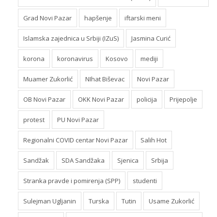
Grad Novi Pazar
hapšenje
iftarski meni
Islamska zajednica u Srbiji (IZuS)
Jasmina Curić
korona
koronavirus
Kosovo
mediji
Muamer Zukorlić
NIhat Biševac
Novi Pazar
OB Novi Pazar
OKK Novi Pazar
policija
Prijepolje
protest
PU Novi Pazar
Regionalni COVID centar Novi Pazar
Salih Hot
Sandžak
SDA Sandžaka
Sjenica
Srbija
Stranka pravde i pomirenja (SPP)
studenti
Sulejman Ugljanin
Turska
Tutin
Usame Zukorlić