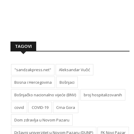
TAGOVI
"sandzakpress.net"
Aleksandar Vučić
Bosna i Hercegovina
Bošnjaci
Bošnjačko nacionalno vijeće (BNV)
broj hospitalizovanih
covid
COVID-19
Crna Gora
Dom zdravlja u Novom Pazaru
Državni univerzitet u Novom Pazaru (DUNP)
FK Novi Pazar