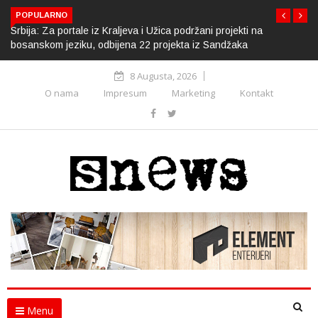
POPULARNO
Srbija: Za portale iz Kraljeva i Užica podržani projekti na
bosanskom jeziku, odbijena 22 projekta iz Sandžaka
8 Augusta, 2026
O nama
Impresum
Marketing
Kontakt
Menu