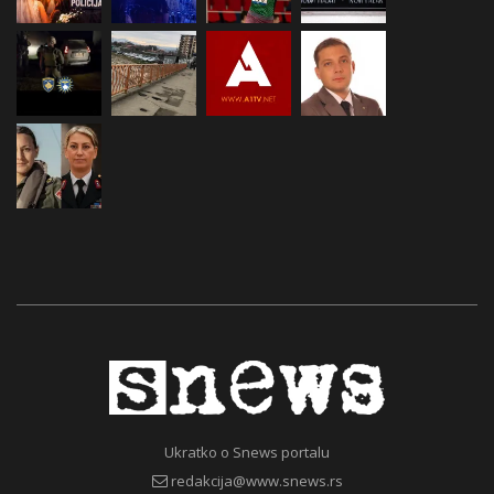
Ukratko o Snews portalu
redakcija@www.snews.rs