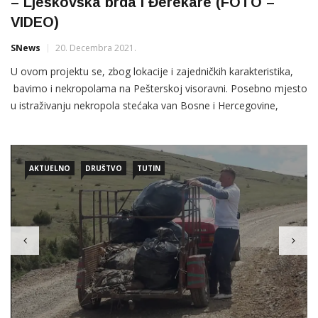
– Ljeskovska brda i Đerekare (FOTO –
VIDEO)
SNews
20. Decembra 2021.
U ovom projektu se, zbog lokacije i zajedničkih karakteristika,
bavimo i nekropolama na Pešterskoj visoravni. Posebno mjesto
u istraživanju nekropola stećaka van Bosne i Hercegovine,
svakako moraju uzimati one nekropole za koje se ne može sa
sigurnošću reći da su nekropole stećaka, ali da je
AKTUELNO
DRUŠTVO
TUTIN