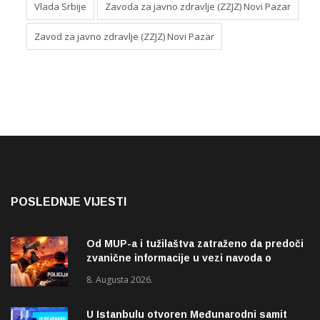
Vlada Srbije
Zavoda za javno zdravlje (ZZJZ) Novi Pazar
Zavod za javno zdravlje (ZZJZ) Novi Pazar
POSLEDNJE VIJESTI
Od MUP-a i tužilaštva zatraženo da predoči
zvanične informacije u vezi navoda o
pucnjavi u naselju Dohoviće u Novom
8. Augusta 2026.
Pazaru
U Istanbulu otvoren Međunarodni samit