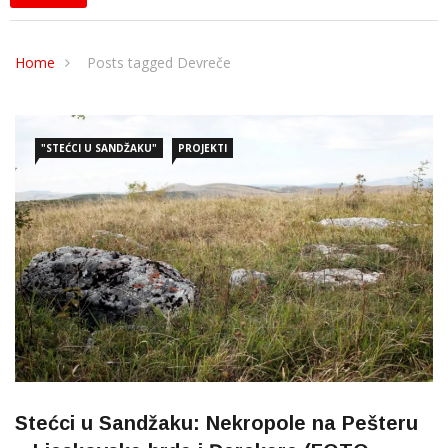
Home
Posts tagged Devreče
"STEĆCI U SANDŽAKU"
PROJEKTI
Stećci u Sandžaku: Nekropole na Pešteru