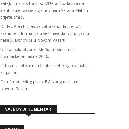
SafeJournalists traži od MUP-a i tužilaštva da
identifikuje osobe koje novinaru Veranu Matiću
prijete smrću
Od MUP-a i tužilaštva zatraženo da predoči
zvanične informacije u vezi navoda o pucnjavi u
naselju Dohoviće u Novom Pazaru
U Istanbulu otvoren Međunarodni samit
bošnjačke omladine 2026.
Ćatović se plasirao u finale Svjetskog prvenstva
za juniore
Optužni prijedlog protiv E.A. zbog nasilja u
Novom Pazaru
NAJNOVIJI KOMENTARI