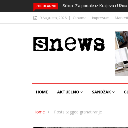
Srbija: Za portale iz Kraljeva i Uži
POPULARNO
9 Augusta, 2026
O nama
Impresum
Market
HOME
AKTUELNO
SANDŽAK
G
Home
Posts tagged granatiranje