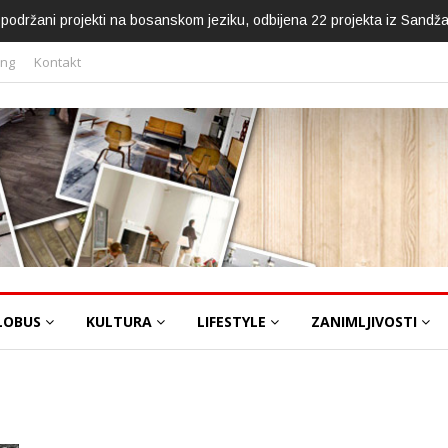
ca podržani projekti na bosanskom jeziku, odbijena 22 projekta iz Sandž
ing
Kontakt
LOBUS
KULTURA
LIFESTYLE
ZANIMLJIVOSTI