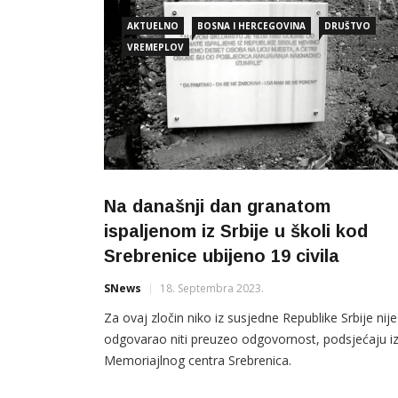
AKTUELNO
BOSNA I HERCEGOVINA
DRUŠTVO
VREMEPLOV
Na današnji dan granatom
ispaljenom iz Srbije u školi kod
Srebrenice ubijeno 19 civila
SNews
18. Septembra 2023.
Za ovaj zločin niko iz susjedne Republike Srbije nije
odgovarao niti preuzeo odgovornost, podsjećaju i
Memoriajlnog centra Srebrenica.