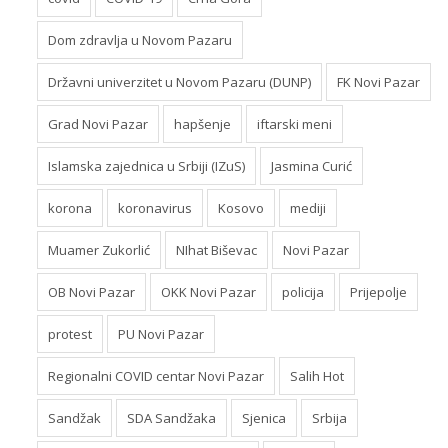
Dom zdravlja u Novom Pazaru
Državni univerzitet u Novom Pazaru (DUNP)
FK Novi Pazar
Grad Novi Pazar
hapšenje
iftarski meni
Islamska zajednica u Srbiji (IZuS)
Jasmina Curić
korona
koronavirus
Kosovo
mediji
Muamer Zukorlić
NIhat Biševac
Novi Pazar
OB Novi Pazar
OKK Novi Pazar
policija
Prijepolje
protest
PU Novi Pazar
Regionalni COVID centar Novi Pazar
Salih Hot
Sandžak
SDA Sandžaka
Sjenica
Srbija