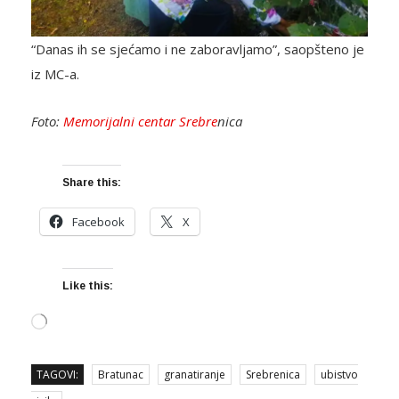
“Danas ih se sjećamo i ne zaboravljamo”, saopšteno je
iz MC-a.
Foto:
Memorijalni centar Srebre
nica
Share this:
Facebook
X
Like this:
Loading…
TAGOVI:
Bratunac
granatiranje
Srebrenica
ubistvo