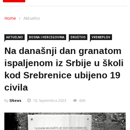
Home
Aktuelno
AKTUELNO
BOSNA I HERCEGOVINA
DRUŠTVO
VREMEPLOV
Na današnji dan granatom
ispaljenom iz Srbije u školi
kod Srebrenice ubijeno 19
civila
By
SNews
18. Septembra 2023.
606