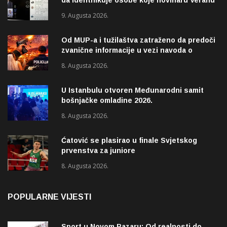
Matiću prijete smrću
9. Augusta 2026.
Od MUP-a i tužilaštva zatraženo da predoči
zvanične informacije u vezi navoda o
pucnjavi u naselju Dohoviće u Novom
8. Augusta 2026.
Pazaru
U Istanbulu otvoren Međunarodni samit
bošnjačke omladine 2026.
8. Augusta 2026.
Ćatović se plasirao u finale Svjetskog
prvenstva za juniore
8. Augusta 2026.
POPULARNE VIJESTI
Sport u Novom Pazaru: Od realnosti do