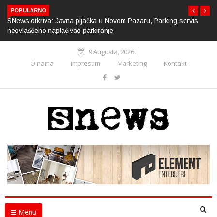
POPULARNO
SNews otkriva: Javna pljačka u Novom Pazaru, Parking servis
neovlašćeno naplaćivao parkiranje
9 Augusta, 2026
O nama
Impresum
Marketing
Kontakt
Menu