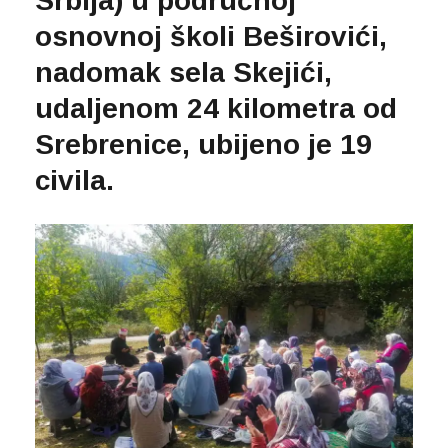
Srbija) u područnoj
osnovnoj školi Beširovići,
nadomak sela Skejići,
udaljenom 24 kilometra od
Srebrenice, ubijeno je 19
civila.