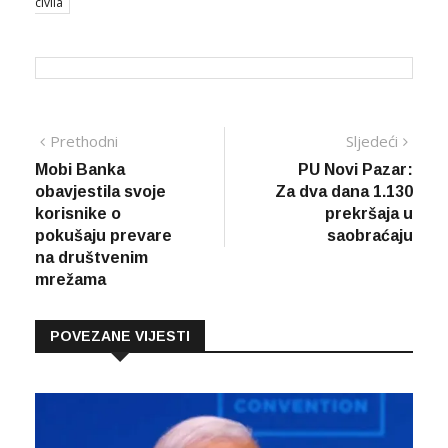
civila
Navigacija
Prethodna
Sljed
Prethodni
Sljedeći
vijest
vijes
Mobi Banka
PU Novi Pazar:
članaka
obavjestila svoje
Za dva dana 1.130
korisnike o
prekršaja u
pokušaju prevare
saobraćaju
na društvenim
mrežama
POVEZANE VIJESTI