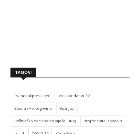
TAGOVI
"sandzakpress.net"
Aleksandar Vučić
Bosna i Hercegovina
Bošnjaci
Bošnjačko nacionalno vijeće (BNV)
broj hospitalizovanih
covid
COVID-19
Crna Gora