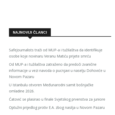
NAJNOVIJI ČLANCI
SafeJournalists traži od MUP-a i tužilaštva da identifikuje
osobe koje novinaru Veranu Matiću prijete smrću
Od MUP-a i tužilaštva zatraženo da predoči zvanične
informacije u vezi navoda o pucnjavi u naselju Dohoviće u
Novom Pazaru
U Istanbulu otvoren Međunarodni samit bošnjačke
omladine 2026.
Ćatović se plasirao u finale Svjetskog prvenstva za juniore
Optužni prijedlog protiv E.A. zbog nasilja u Novom Pazaru