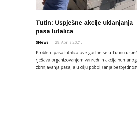
Tutin: Uspješne akcije uklanjanja
pasa lutalica
SNews
28. Aprila 2021.
Problem pasa lutalica ove godine se u Tutinu uspe
rješava organizovanjem vanrednih akcija humanog
zbrinjavanja pasa, a u cilju poboljšanja bezbjednost
najmlađih stanovnika ove opštine. Nakon zajednič
zahtjeva aktiva osnovnih škola “za što hitniju reakci
nadležnih po ovom pitanju pristupilo rješavanju ov
problema. Ovo je sedma uzastopna akcija