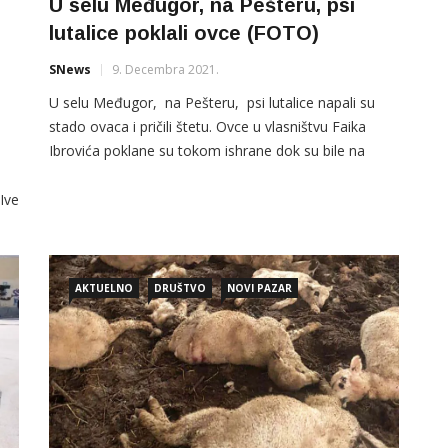
U selu Međugor, na Pešteru, psi
lutalice poklali ovce (FOTO)
SNews
9. Decembra 2021.
U selu Međugor, na Pešteru, psi lutalice napali su
stado ovaca i pričili štetu. Ovce u vlasništvu Faika
Ibrovića poklane su tokom ishrane dok su bile na
“položinama”, potvrđeno je za SNews. Ovo je rijedak
e
slučaj da nezbrinuti psi na Pešterskoj visoravni
Ive
napadaju stada ovaca. Čopori pasa lutalica u
posljednje vrijeme primjetni su i na […]
ju
AKTUELNO
DRUŠTVO
NOVI PAZAR