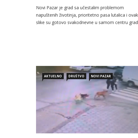
Novi Pazar je grad sa učestalim problemom
napuštenih životinja, prioritetno pasa lutalica i ova
slike su gotovo svakodnevne u samom centru grad
Prema stavovima organizacija za brigu o životinja 
utiče odnos građana prema napuštenim i vlasnički
životinjama, ali nadležnih lokalnih službi. Problem
pasa lutalica u Novom Pazaru proteže se duže od 
godina, a […]
AKTUELNO
DRUŠTVO
NOVI PAZAR