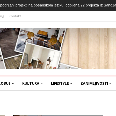
ca podržani projekti na bosanskom jeziku, odbijena 22 projekta iz Sandž
ing
Kontakt
LOBUS
KULTURA
LIFESTYLE
ZANIMLJIVOSTI