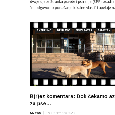
dvoje djece Stranka pravde i poirenja (SPP) osudila
“neodgovorno ponašanje lokalne vlasti” i apeluje n
njih da hitno preduzmu mjere kako bi zaštitili građa
Novog Pazara. “Ovi napadi više nisu izolovani
slučajevi, već postaju pravilo sa prisustvom pasa
AKTUELNO
DRUŠTVO
NOVI PAZAR
SANDŽAK
lutalica u gotovo svim naseljima čak i u […]
B(r)ez komentara: Dok čekamo azi
za pse…
SNews
19. Decembra 2023.