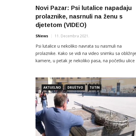
Novi Pazar: Psi lutalice napadaju
prolaznike, nasrnuli na ženu s
djetetom (VIDEO)
SNews
11. Decembra 2021.
Psi lutalice u nekoliko navrata su nasrnuli na
prolaznike. Kako se vidi na video snimku sa obližnj
kamere, u petak je nekoliko pasa, na početku ulice 
Andrića u Novom Pazaru, napalo ženu s djetetom.
Mještani ove ulice potvrdili su da su u nekoliko
navrata morali da reaguju i zaštite djecu, te poziva
AKTUELNO
DRUŠTVO
TUTIN
nadležne službe […]