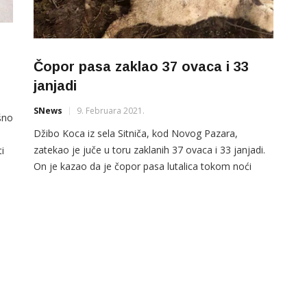
Čopor pasa zaklao 37 ovaca i 33
janjadi
SNews
9. Februara 2021.
šno
Džibo Koca iz sela Sitniča, kod Novog Pazara,
zatekao je juče u toru zaklanih 37 ovaca i 33 janjadi.
i
On je kazao da je čopor pasa lutalica tokom noći
kog
probio ogradu i napravio veliku štetu. Čopor sa
ju”
najmanje šest pasa probi je ogradu i poklao ovce i
og
janjad u selu Sitniče “Umatičeno mi bilo sve, […]