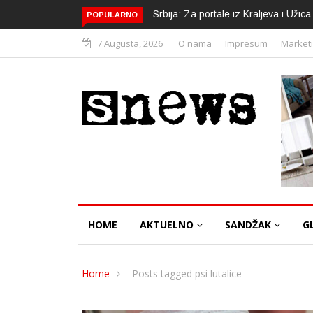
Srbija: Za portale iz Kraljeva i Uži
POPULARNO
7 Augusta, 2026
O nama
Impresum
Market
HOME
AKTUELNO
SANDŽAK
G
Home
Posts tagged psi lutalice