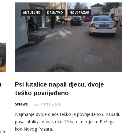
AKTUELNO
DRUŠTVO
NOVI PAZAR
u
Psi lutalice napali djecu, dvoje
teško povrijeđeno
SNews
22. Marta 2024.
Najmanje dvoje djece teško je povrijeđeno u napadu
pasa lutalica, danas oko 15 satu, u mjestu Požega
kod Novog Pazara.
nja