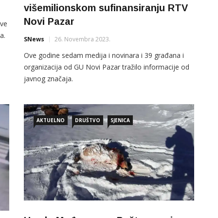
višemilionskom sufinansiranju RTV
Novi Pazar
kve
a.
SNews
26. Novembra 2023.
na
Ove godine sedam medija i novinara i 39 građana i
m
organizacija od GU Novi Pazar tražilo informacije od
javnog značaja.
15
AKTUELNO
DRUŠTVO
SJENICA