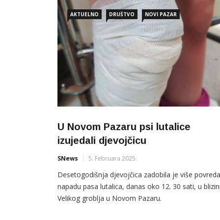
AKTUELNO
DRUŠTVO
NOVI PAZAR
U Novom Pazaru psi lutalice
izujedali djevojčicu
SNews
5. Februara 2025.
Desetogodišnja djevojčica zadobila je više povreda
napadu pasa lutalica, danas oko 12. 30 sati, u blizin
Velikog groblja u Novom Pazaru.