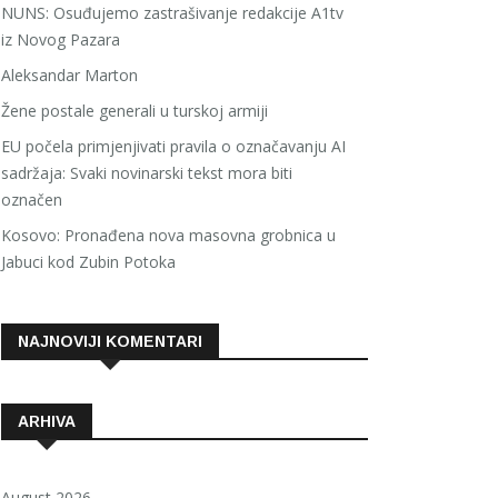
NUNS: Osuđujemo zastrašivanje redakcije A1tv
iz Novog Pazara
Aleksandar Marton
Žene postale generali u turskoj armiji
EU počela primjenjivati pravila o označavanju AI
sadržaja: Svaki novinarski tekst mora biti
označen
Kosovo: Pronađena nova masovna grobnica u
Jabuci kod Zubin Potoka
NAJNOVIJI KOMENTARI
ARHIVA
August 2026