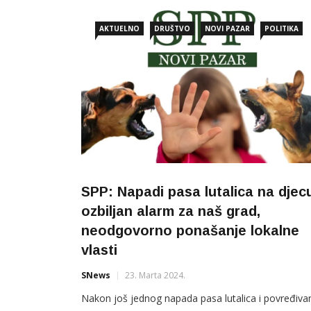
AKTUELNO
DRUŠTVO
NOVI PAZAR
POLITIKA
SPP: Napadi pasa lutalica na djec
ozbiljan alarm za naš grad,
neodgovorno ponašanje lokalne
vlasti
SNews
23. Marta 2024.
Nakon još jednog napada pasa lutalica i povređiva