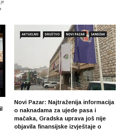
 je
a
ni
AKTUELNO
DRUŠTVO
NOVI PAZAR
SANDŽAK
Novi Pazar: Najtraženija informacija
l
o naknadama za ujede pasa i
mačaka, Gradska uprava još nije
objavila finansijske izvještaje o