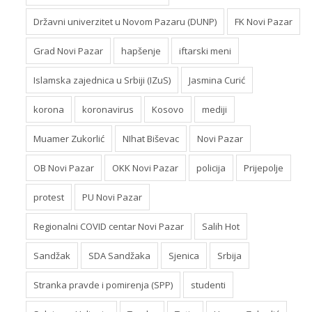
Državni univerzitet u Novom Pazaru (DUNP)
FK Novi Pazar
Grad Novi Pazar
hapšenje
iftarski meni
Islamska zajednica u Srbiji (IZuS)
Jasmina Curić
korona
koronavirus
Kosovo
mediji
Muamer Zukorlić
NIhat Biševac
Novi Pazar
OB Novi Pazar
OKK Novi Pazar
policija
Prijepolje
protest
PU Novi Pazar
Regionalni COVID centar Novi Pazar
Salih Hot
Sandžak
SDA Sandžaka
Sjenica
Srbija
Stranka pravde i pomirenja (SPP)
studenti