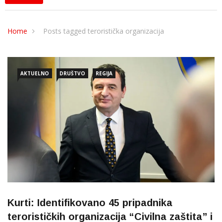
Home
Posts tagged teroristička organizacija
AKTUELNO
DRUŠTVO
REGIJA
Kurti: Identifikovano 45 pripadnika
terorističkih organizacija “Civilna zaštita” i