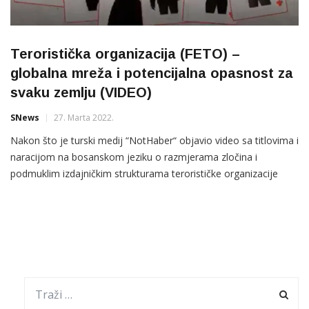
Teroristička organizacija (FETO) –
globalna mreža i potencijalna opasnost za
svaku zemlju (VIDEO)
SNews
27. Marta 2022.
Nakon što je turski medij “NotHaber“ objavio video sa titlovima i
naracijom na bosanskom jeziku o razmjerama zločina i
podmuklim izdajničkim strukturama terorističke organizacije
FETO, video su prenijeli i brojni bosanskohercegovački mediji,
dok veliki interes vlada i na društvenim mrežama, prenosi
Anadolu Agency (AA). Objavljen video: Teroristička organizacija
FETO