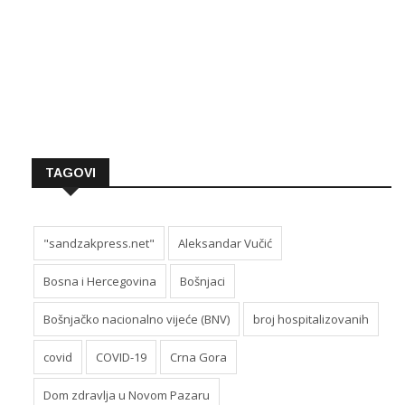
TAGOVI
"sandzakpress.net"
Aleksandar Vučić
Bosna i Hercegovina
Bošnjaci
Bošnjačko nacionalno vijeće (BNV)
broj hospitalizovanih
covid
COVID-19
Crna Gora
Dom zdravlja u Novom Pazaru