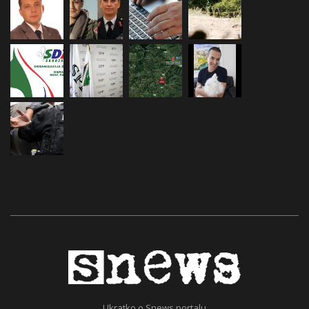
Ukratko o Snews portalu