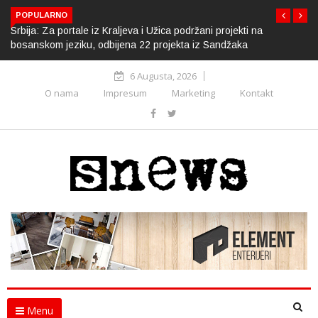
POPULARNO
Srbija: Za portale iz Kraljeva i Užica podržani projekti na
bosanskom jeziku, odbijena 22 projekta iz Sandžaka
6 Augusta, 2026
O nama
Impresum
Marketing
Kontakt
Menu