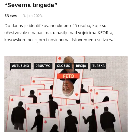
“Severna brigada”
SNews
3. Jula 2023.
Do danas je identifikovano ukupno 45 osoba, koje su
učestvovale u napadima, u nasilju nad vojnicima KFOR-a,
kosovskom policijom i novinarima. Istovremeno su izazvali
opštu opasnost koristeći različita oružja, od ručnih do šok-
bombi, ali i metak, istakao je Kurti.
AKTUELNO
DRUŠTVO
GLOBUS
REGIJA
TURSKA