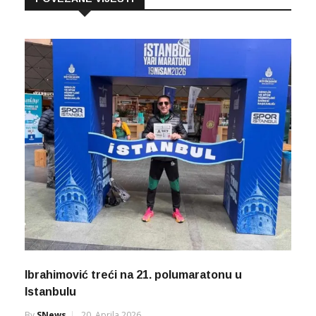
Ibrahimović treći na 21. polumaratonu u
Istanbulu
By
SNews
20. Aprila 2026.