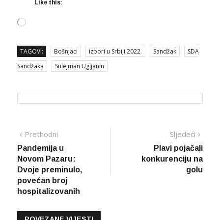
Like this:
Loading…
TAGOVI:
Bošnjaci
izbori u Srbiji 2022.
Sandžak
SDA
Sandžaka
Sulejman Ugljanin
Navigacija
Prethodna
Sljed
Prethodni
Sljedeći
vijest
vijes
Pandemija u
Plavi pojačali
članaka
Novom Pazaru:
konkurenciju na
Dvoje preminulo,
golu
povećan broj
hospitalizovanih
POVEZANE VIJESTI