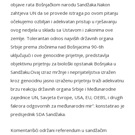
objave rata Bošnjačkom narodu Sandžaka.Nakon
zahtjeva UN da se provede istraga po ovom pitanju
očekujemo ozbiljan i adekvatan pristup u rješavanju
ovog nedjela u skladu sa Ustavom i zakonima ove
zemlje. Tolerantan odnos najviših državnih organa
Srbije prema zločinima nad Bošnjacima 90-tih
uključujući i ove genocidne prijetnje, predstavlja
objektivnu prijetnju za biološki opstanak Bošnjaka u
Sandžaku.Ovaj izraz mržnje i neprijateljstva izražen
kroz genocidnu jasno izraženu prijetnju traži adekvatnu
brzu reakciju državnih organa Srbije i Međunarodne
zajednice UN, Savjeta Evrope, USA, EU, OEBS, i drugih
fakrora odgovornih za međunarodni mir”. konstatirao je
predsjednik SDA Sandžaka.
Komentarišići održani referendum u sandžačim