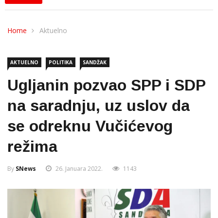
Home
Aktuelno
AKTUELNO
POLITIKA
SANDŽAK
Ugljanin pozvao SPP i SDP
na saradnju, uz uslov da
se odreknu Vučićevog
režima
By
SNews
26. Januara 2022.
1143