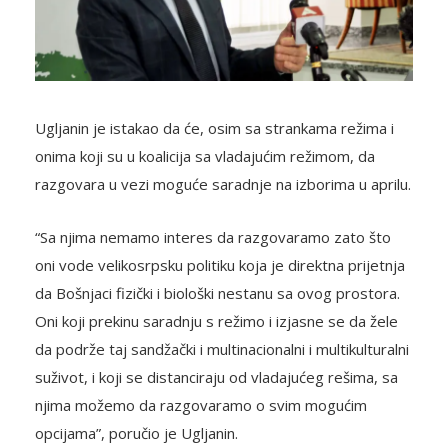
Ugljanin je istakao da će, osim sa strankama režima i
onima koji su u koalicija sa vladajućim režimom, da
razgovara u vezi moguće saradnje na izborima u aprilu.
“Sa njima nemamo interes da razgovaramo zato što
oni vode velikosrpsku politiku koja je direktna prijetnja
da Bošnjaci fizički i biološki nestanu sa ovog prostora.
Oni koji prekinu saradnju s režimo i izjasne se da žele
da podrže taj sandžački i multinacionalni i multikulturalni
suživot, i koji se distanciraju od vladajućeg rešima, sa
njima možemo da razgovaramo o svim mogućim
opcijama”, poručio je Ugljanin.