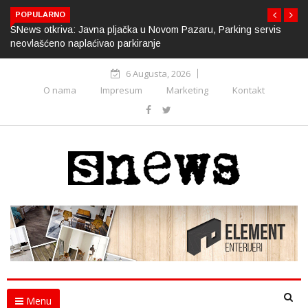
POPULARNO
SNews otkriva: Javna pljačka u Novom Pazaru, Parking servis
neovlašćeno naplaćivao parkiranje
6 Augusta, 2026
O nama
Impresum
Marketing
Kontakt
Menu