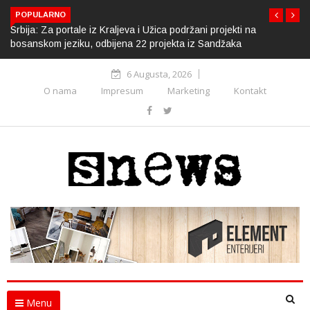
POPULARNO
Srbija: Za portale iz Kraljeva i Užica podržani projekti na
bosanskom jeziku, odbijena 22 projekta iz Sandžaka
6 Augusta, 2026
O nama
Impresum
Marketing
Kontakt
Menu