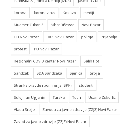
Islamska zajednica u Srbiji (IZuS)
Jasmina Curić
korona
koronavirus
Kosovo
mediji
Muamer Zukorlić
NIhat Biševac
Novi Pazar
OB Novi Pazar
OKK Novi Pazar
policija
Prijepolje
protest
PU Novi Pazar
Regionalni COVID centar Novi Pazar
Salih Hot
Sandžak
SDA Sandžaka
Sjenica
Srbija
Stranka pravde i pomirenja (SPP)
studenti
Sulejman Ugljanin
Turska
Tutin
Usame Zukorlić
Vlada Srbije
Zavoda za javno zdravlje (ZZJZ) Novi Pazar
Zavod za javno zdravlje (ZZJZ) Novi Pazar