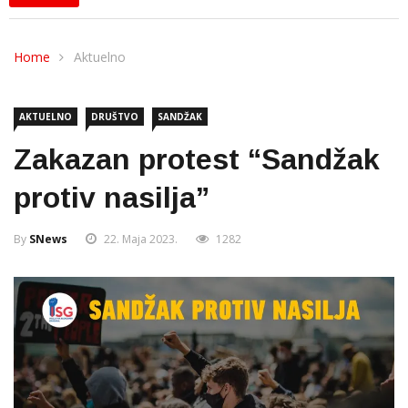
Home
Aktuelno
AKTUELNO
DRUŠTVO
SANDŽAK
Zakazan protest “Sandžak
protiv nasilja”
By
SNews
22. Maja 2023.
1282