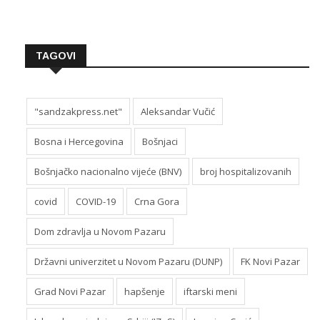
TAGOVI
"sandzakpress.net"
Aleksandar Vučić
Bosna i Hercegovina
Bošnjaci
Bošnjačko nacionalno vijeće (BNV)
broj hospitalizovanih
covid
COVID-19
Crna Gora
Dom zdravlja u Novom Pazaru
Državni univerzitet u Novom Pazaru (DUNP)
FK Novi Pazar
Grad Novi Pazar
hapšenje
iftarski meni