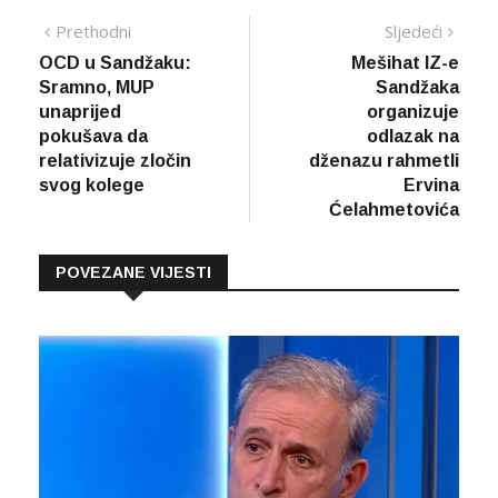
Navigacija
Prethodna
Sljed
Prethodni
Sljedeći
vijest
vijes
OCD u Sandžaku:
Mešihat IZ-e
članaka
Sramno, MUP
Sandžaka
unaprijed
organizuje
pokušava da
odlazak na
relativizuje zločin
dženazu rahmetli
svog kolege
Ervina
Ćelahmetovića
POVEZANE VIJESTI