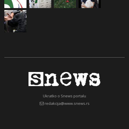
Ukratko o Snews portalu
redakcija@www.snews.rs