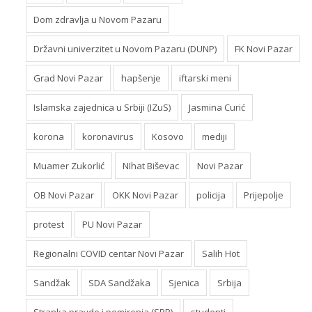
Dom zdravlja u Novom Pazaru
Državni univerzitet u Novom Pazaru (DUNP)
FK Novi Pazar
Grad Novi Pazar
hapšenje
iftarski meni
Islamska zajednica u Srbiji (IZuS)
Jasmina Curić
korona
koronavirus
Kosovo
mediji
Muamer Zukorlić
NIhat Biševac
Novi Pazar
OB Novi Pazar
OKK Novi Pazar
policija
Prijepolje
protest
PU Novi Pazar
Regionalni COVID centar Novi Pazar
Salih Hot
Sandžak
SDA Sandžaka
Sjenica
Srbija