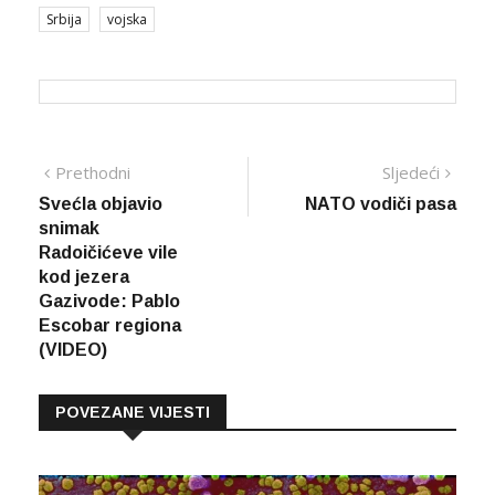
Srbija
vojska
Navigacija
Prethodna
Sljed
Prethodni
Sljedeći
vijest
vijes
Svećla objavio
NATO vodiči pasa
članaka
snimak
Radoičićeve vile
kod jezera
Gazivode: Pablo
Escobar regiona
(VIDEO)
POVEZANE VIJESTI