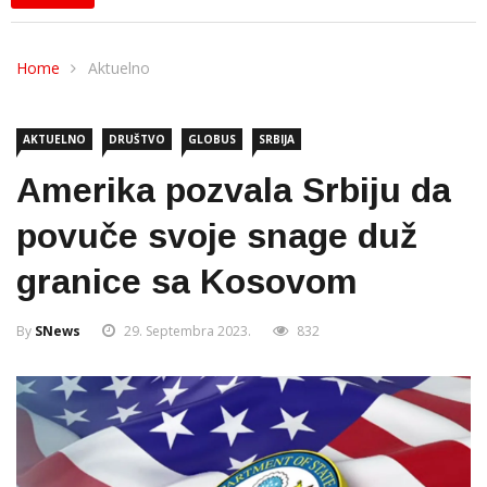
Home
Aktuelno
AKTUELNO
DRUŠTVO
GLOBUS
SRBIJA
Amerika pozvala Srbiju da
povuče svoje snage duž
granice sa Kosovom
By
SNews
29. Septembra 2023.
832