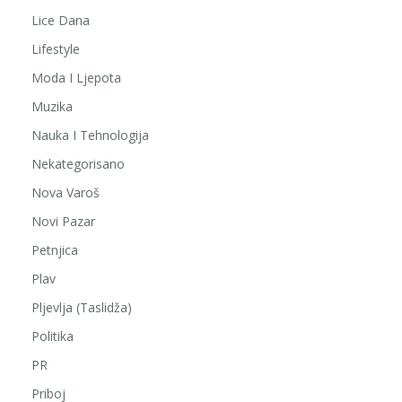
Lice Dana
Lifestyle
Moda I Ljepota
Muzika
Nauka I Tehnologija
Nekategorisano
Nova Varoš
Novi Pazar
Petnjica
Plav
Pljevlja (Taslidža)
Politika
PR
Priboj