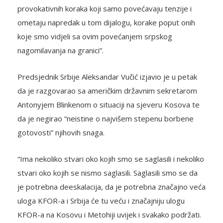
provokativnih koraka koji samo povećavaju tenzije i
ometaju napredak u tom dijalogu, korake poput onih
koje smo vidjeli sa ovim povećanjem srpskog
nagomilavanja na granici”.
Predsjednik Srbije Aleksandar Vučić izjavio je u petak
da je razgovarao sa američkim državnim sekretarom
Antonyjem Blinkenom o situaciji na sjeveru Kosova te
da je negirao “neistine o najvišem stepenu borbene
gotovosti” njihovih snaga.
“Ima nekoliko stvari oko kojih smo se saglasili i nekoliko
stvari oko kojih se nismo saglasili. Saglasili smo se da
je potrebna deeskalacija, da je potrebna značajno veća
uloga KFOR-a i Srbija će tu veću i značajniju ulogu
KFOR-a na Kosovu i Metohiji uvijek i svakako podržati.