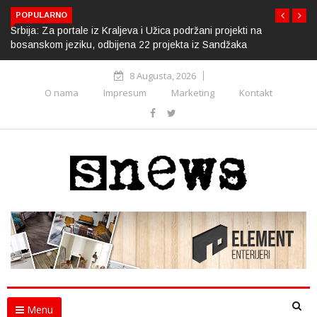
POPULARNO
Srbija: Za portale iz Kraljeva i Užica podržani projekti na
bosanskom jeziku, odbijena 22 projekta iz Sandžaka
8 Augusta, 2026
O nama
Impresum
Marketing
Kontakt
Menu