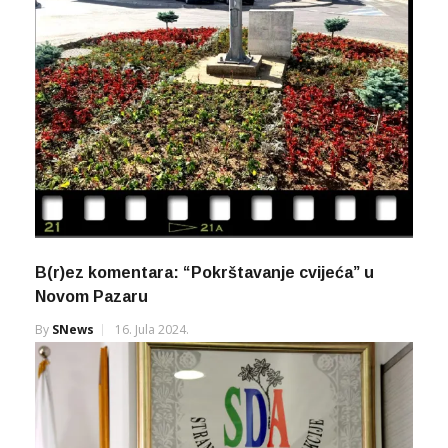
B(r)ez komentara: “Pokrštavanje cvijeća” u
Novom Pazaru
By
SNews
16. Jula 2024.