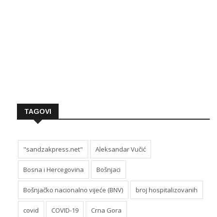
TAGOVI
"sandzakpress.net"
Aleksandar Vučić
Bosna i Hercegovina
Bošnjaci
Bošnjačko nacionalno vijeće (BNV)
broj hospitalizovanih
covid
COVID-19
Crna Gora