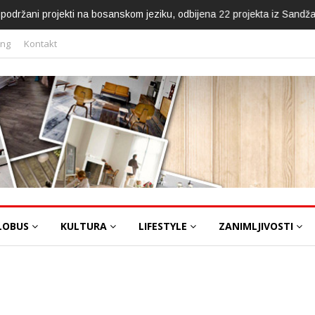
ca podržani projekti na bosanskom jeziku, odbijena 22 projekta iz Sandž
ing
Kontakt
LOBUS
KULTURA
LIFESTYLE
ZANIMLJIVOSTI