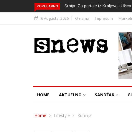
Srbija: Za portale iz Kraljeva i Uži
POPULARNO
6 Augusta, 2026
O nama
Impresum
Market
HOME
AKTUELNO
SANDŽAK
G
Home
Lifestyle
Kuhinja