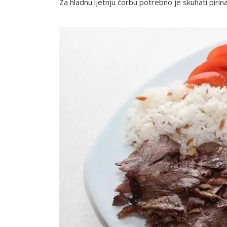
Za hladnu ljetnju čorbu potrebno je skuhati pirinač 