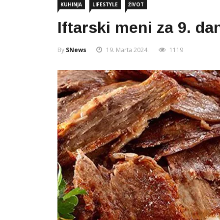
KUHINJA
LIFESTYLE
ŽIVOT
Iftarski meni za 9. d
By
SNews
19. Marta 2024.
1119