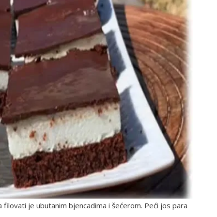
 filovati je ubutanim bjencadima i šećerom. Peći jos para