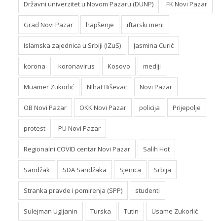
Državni univerzitet u Novom Pazaru (DUNP)
FK Novi Pazar
Grad Novi Pazar
hapšenje
iftarski meni
Islamska zajednica u Srbiji (IZuS)
Jasmina Curić
korona
koronavirus
Kosovo
mediji
Muamer Zukorlić
NIhat Biševac
Novi Pazar
OB Novi Pazar
OKK Novi Pazar
policija
Prijepolje
protest
PU Novi Pazar
Regionalni COVID centar Novi Pazar
Salih Hot
Sandžak
SDA Sandžaka
Sjenica
Srbija
Stranka pravde i pomirenja (SPP)
studenti
Sulejman Ugljanin
Turska
Tutin
Usame Zukorlić