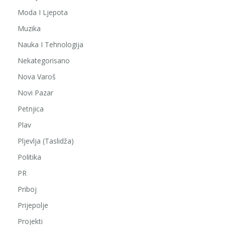
Moda I Ljepota
Muzika
Nauka I Tehnologija
Nekategorisano
Nova Varoš
Novi Pazar
Petnjica
Plav
Pljevlja (Taslidža)
Politika
PR
Priboj
Prijepolje
Projekti