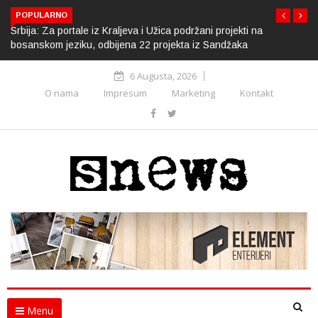
POPULARNO
Srbija: Za portale iz Kraljeva i Užica podržani projekti na
bosanskom jeziku, odbijena 22 projekta iz Sandžaka
6 Augusta, 2026
O nama
Impresum
Marketing
Kontakt
Menu