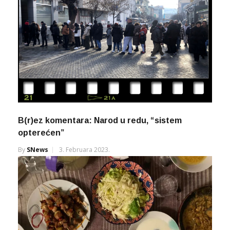
B(r)ez komentara: Narod u redu, “sistem
opterećen”
By
SNews
3. Februara 2023.