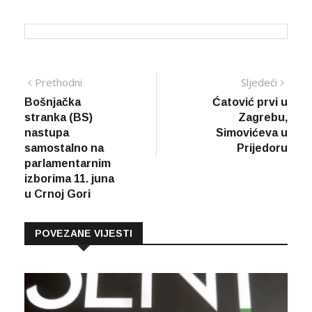
Navigacija
Prethodna
Sljed
Prethodni
Sljedeći
vijest
vijes
Bošnjačka
Ćatović prvi u
članaka
stranka (BS)
Zagrebu,
nastupa
Simovićeva u
samostalno na
Prijedoru
parlamentarnim
izborima 11. juna
u Crnoj Gori
POVEZANE VIJESTI