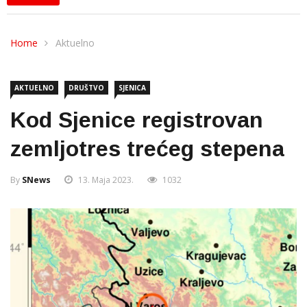
Home
Aktuelno
AKTUELNO
DRUŠTVO
SJENICA
Kod Sjenice registrovan
zemljotres trećeg stepena
By
SNews
13. Maja 2023.
1032