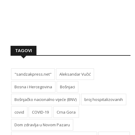
TAGOVI
"sandzakpress.net"
Aleksandar Vučić
Bosna i Hercegovina
Bošnjaci
Bošnjačko nacionalno vijeće (BNV)
broj hospitalizovanih
covid
COVID-19
Crna Gora
Dom zdravlja u Novom Pazaru