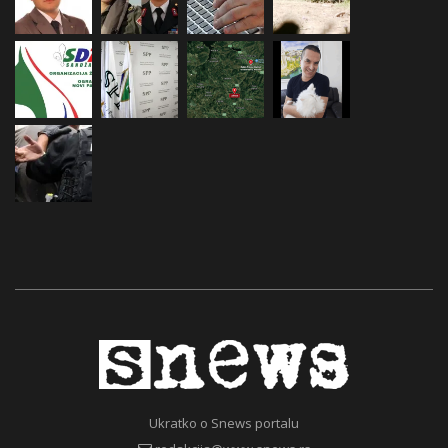
Ukratko o Snews portalu