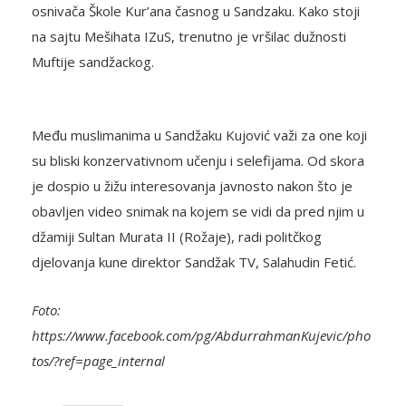
osnivača Škole Kur’ana časnog u Sandzaku. Kako stoji
na sajtu Mešihata IZuS, trenutno je vršilac dužnosti
Muftije sandžackog.
Među muslimanima u Sandžaku Kujović važi za one koji
su bliski konzervativnom učenju i selefijama. Od skora
je dospio u žižu interesovanja javnosto nakon što je
obavljen video snimak na kojem se vidi da pred njim u
džamiji Sultan Murata II (Rožaje), radi politčkog
djelovanja kune direktor Sandžak TV, Salahudin Fetić.
Foto:
https://www.facebook.com/pg/AbdurrahmanKujevic/pho
tos/?ref=page_internal