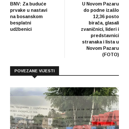
vijest
vijes
BNV: Za buduće
U Novom Pazaru
članaka
prvake u nastavi
do podne izašlo
na bosanskom
12,36 posto
besplatni
birača, glasali
udžbenici
zvaničnici, lideri i
predstavnici
stranaka i lista u
Novom Pazaru
(FOTO)
POVEZANE VIJESTI