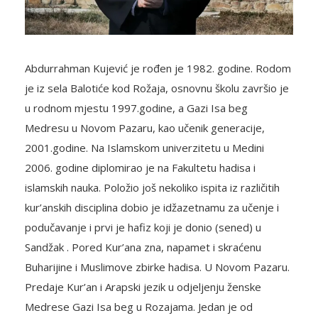
Abdurrahman Kujević je rođen je 1982. godine. Rodom
je iz sela Balotiće kod Rožaja, osnovnu školu završio je
u rodnom mjestu 1997.godine, a Gazi Isa beg
Medresu u Novom Pazaru, kao učenik generacije,
2001.godine. Na Islamskom univerzitetu u Medini
2006. godine diplomirao je na Fakultetu hadisa i
islamskih nauka. Položio još nekoliko ispita iz različitih
kur’anskih disciplina dobio je idžazetnamu za učenje i
podučavanje i prvi je hafiz koji je donio (sened) u
Sandžak . Pored Kur’ana zna, napamet i skraćenu
Buharijine i Muslimove zbirke hadisa. U Novom Pazaru.
Predaje Kur’an i Arapski jezik u odjeljenju ženske
Medrese Gazi Isa beg u Rozajama. Jedan je od