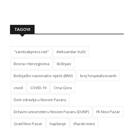
TAGOVI
"sandzakpress.net"
Aleksandar Vučić
Bosna i Hercegovina
Bošnjaci
Bošnjačko nacionalno vijeće (BNV)
broj hospitalizovanih
covid
COVID-19
Crna Gora
Dom zdravlja u Novom Pazaru
Državni univerzitet u Novom Pazaru (DUNP)
FK Novi Pazar
Grad Novi Pazar
hapšenje
iftarski meni