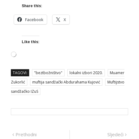
Share this:
Facebook
X
Like this:
Loading…
TAGOVI:
"beztbožništvo"
lokalni izbori 2020.
Muamer
Zukorlić
muftija sandžački Abdurahama Kujović
Muftijstvo
sandžačko IZuS
Navigacija
Prethodna
Sljed
Prethodni
Sljedeći