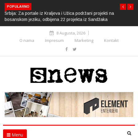
POPULARNO
Srbija: Za portale iz Kraljeva i Užica podržani projekti na
bosanskom jeziku, odbijena 22 projekta iz Sandžaka
8 Augusta, 2026
O nama
Impresum
Marketing
Kontakt
Menu