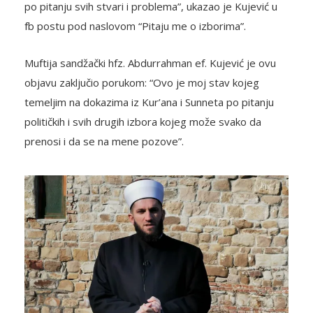
po pitanju svih stvari i problema”, ukazao je Kujević u
fb postu pod naslovom “Pitaju me o izborima”.
Muftija sandžački hfz. Abdurrahman ef. Kujević je ovu
objavu zaključio porukom: “Ovo je moj stav kojeg
temeljim na dokazima iz Kur’ana i Sunneta po pitanju
političkih i svih drugih izbora kojeg može svako da
prenosi i da se na mene pozove”.