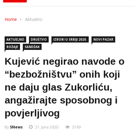
Home
Aktuelno
AKTUELNO
DRUŠTVO
IZBORI U SRBIJI 2020.
NOVI PAZAR
ROŽAJE
SANDŽAK
Kujević negirao navode o
“bezbožništvu” onih koji
ne daju glas Zukorliću,
angažirajte sposobnog i
povjerljivog
By
SNews
21. Juna 2020.
3169