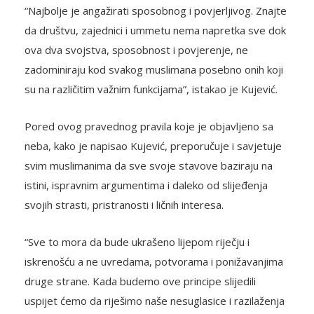
“Najbolje je angažirati sposobnog i povjerljivog. Znajte
da društvu, zajednici i ummetu nema napretka sve dok
ova dva svojstva, sposobnost i povjerenje, ne
zadominiraju kod svakog muslimana posebno onih koji
su na različitim važnim funkcijama”, istakao je Kujević.
Pored ovog pravednog pravila koje je objavljeno sa
neba, kako je napisao Kujević, preporučuje i savjetuje
svim muslimanima da sve svoje stavove baziraju na
istini, ispravnim argumentima i daleko od slijeđenja
svojih strasti, pristranosti i ličnih interesa.
“Sve to mora da bude ukrašeno lijepom riječju i
iskrenošću a ne uvredama, potvorama i ponižavanjima
druge strane. Kada budemo ove principe slijedili
uspijet ćemo da riješimo naše nesuglasice i razilaženja