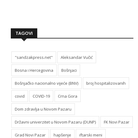
TAGOVI
"sandzakpress.net"
Aleksandar Vučić
Bosna i Hercegovina
Bošnjaci
Bošnjačko nacionalno vijeće (BNV)
broj hospitalizovanih
covid
COVID-19
Crna Gora
Dom zdravlja u Novom Pazaru
Državni univerzitet u Novom Pazaru (DUNP)
FK Novi Pazar
Grad Novi Pazar
hapšenje
iftarski meni