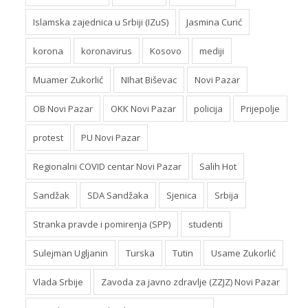
Islamska zajednica u Srbiji (IZuS)
Jasmina Curić
korona
koronavirus
Kosovo
mediji
Muamer Zukorlić
NIhat Biševac
Novi Pazar
OB Novi Pazar
OKK Novi Pazar
policija
Prijepolje
protest
PU Novi Pazar
Regionalni COVID centar Novi Pazar
Salih Hot
Sandžak
SDA Sandžaka
Sjenica
Srbija
Stranka pravde i pomirenja (SPP)
studenti
Sulejman Ugljanin
Turska
Tutin
Usame Zukorlić
Vlada Srbije
Zavoda za javno zdravlje (ZZJZ) Novi Pazar