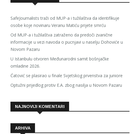
SafeJournalists traži od MUP-a i tužilaštva da identifikuje
osobe koje novinaru Veranu Matiću prijete smrću
Od MUP-a i tužilaštva zatraženo da predoči zvanične
informacije u vezi navoda o pucnjavi u naselju Dohoviće u
Novom Pazaru
U Istanbulu otvoren Međunarodni samit bošnjačke
omladine 2026.
Ćatović se plasirao u finale Svjetskog prvenstva za juniore
Optužni prijedlog protiv E.A. zbog nasilja u Novom Pazaru
NAJNOVIJI KOMENTARI
ARHIVA