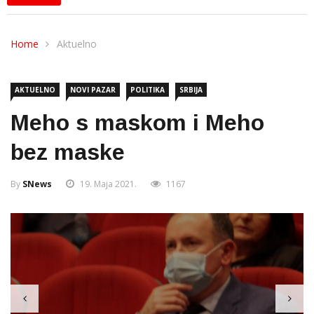
Home
Aktuelno
AKTUELNO
NOVI PAZAR
POLITIKA
SRBIJA
Meho s maskom i Meho
bez maske
By
SNews
19. Maja 2021.
1167