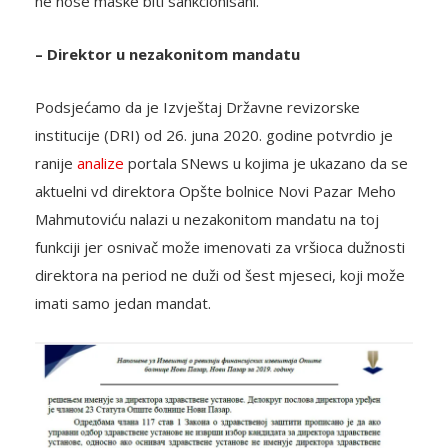
ne nose maske biti sankcionisani.
– Direktor u nezakonitom mandatu
Podsjećamo da je Izvještaj Državne revizorske
institucije (DRI) od 26. juna 2020. godine potvrdio je
ranije
analize
portala SNews u kojima je ukazano da se
aktuelni vd direktora Opšte bolnice Novi Pazar Meho
Mahmutoviću nalazi u nezakonitom mandatu na toj
funkciji jer osnivač može imenovati za vršioca dužnosti
direktora na period ne duži od šest mjeseci, koji može
imati samo jedan mandat.