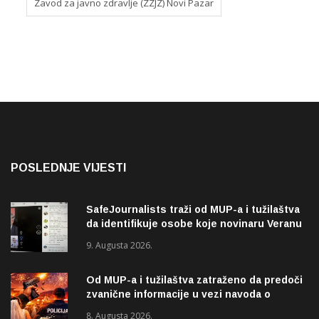
Zavod za javno zdravlje (ZZJZ) Novi Pazar
POSLEDNJE VIJESTI
SafeJournalists traži od MUP-a i tužilaštva
da identifikuje osobe koje novinaru Veranu
Matiću prijete smrću
9. Augusta 2026.
Od MUP-a i tužilaštva zatraženo da predoči
zvanične informacije u vezi navoda o
pucnjavi u naselju Dohoviće u Novom
8. Augusta 2026.