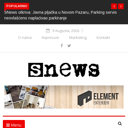
POPULARNO
SNews otkriva: Javna pljačka u Novom Pazaru, Parking servis
neovlašćeno naplaćivao parkiranje
9 Augusta, 2026
O nama
Impresum
Marketing
Kontakt
Menu