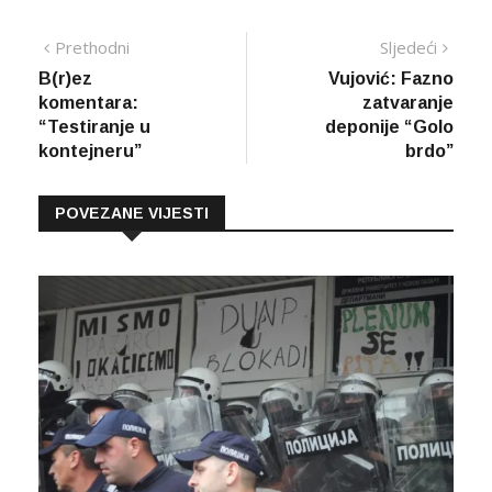
Navigacija
Prethodna
Sljed
Prethodni
Sljedeći
vijest
vijes
B(r)ez
Vujović: Fazno
članaka
komentara:
zatvaranje
“Testiranje u
deponije “Golo
kontejneru”
brdo”
POVEZANE VIJESTI