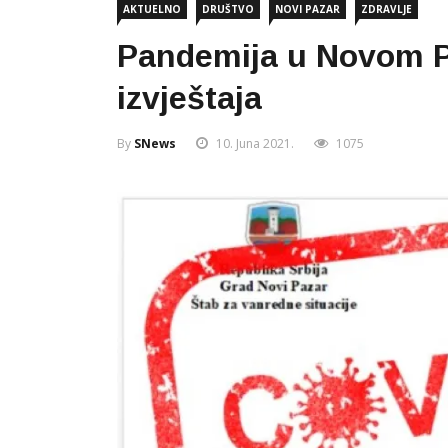
AKTUELNO
DRUŠTVO
NOVI PAZAR
ZDRAVLJE
Pandemija u Novom P
izvještaja
By
SNews
10. Juna 2021.
1075