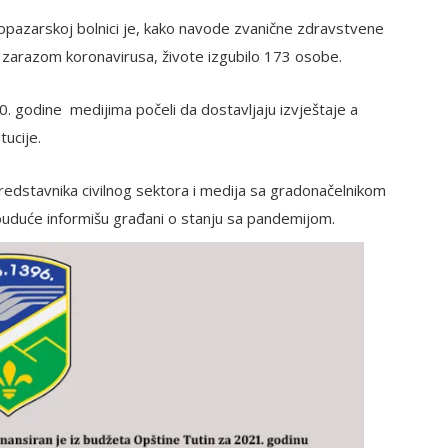
opazarskoj bolnici je, kako navode zvanične zdravstvene
a zarazom koronavirusa, živote izgubilo 173 osobe.
. godine medijima počeli da dostavljaju izvještaje a
ucije.
edstavnika civilnog sektora i medija sa gradonačelnikom
duće informišu građani o stanju sa pandemijom.