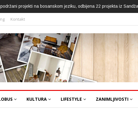
ca podržani projekti na bosanskom jeziku, odbijena 22 projekta iz Sandž
ing
Kontakt
LOBUS
KULTURA
LIFESTYLE
ZANIMLJIVOSTI