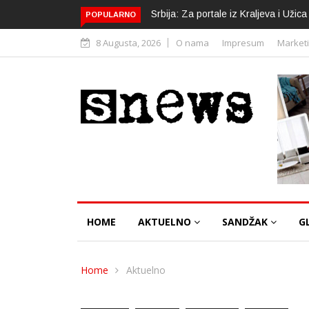
Srbija: Za portale iz Kraljeva i Uži
POPULARNO
8 Augusta, 2026
O nama
Impresum
Market
HOME
AKTUELNO
SANDŽAK
G
Home
Aktuelno