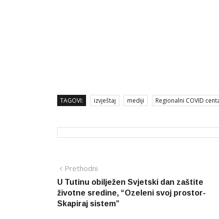
TAGOVI:
izvještaj
mediji
Regionalni COVID cent
Navigacija
Prethodna
Prethodni
vijest
U Tutinu obilježen Svjetski dan zaštite
članaka
životne sredine, “Ozeleni svoj prostor-
Skapiraj sistem”