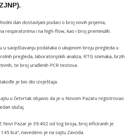
ZZJNP).
hodni dan dostavljani podaci o broj novih prijema,
a respiratorima i na high-flow, kao i broj preminulih.
ou u saopštavanju podataka o ukupnom broju pregleda u
lnih pregleda, laboratorijskih analiza, RTG snimaka, brzih
tivnih, te broj urađenih PCR testova.
akođe je bio dio izvještaja.
sajtu u četvrtak objavio da je u Novom Pazaru registrovao
jedan slučaj.
 Novi Pazar je 39.402 od tog broja, broj inficiranih je
 145 lica”, navedeno je na sajtu Zavoda.