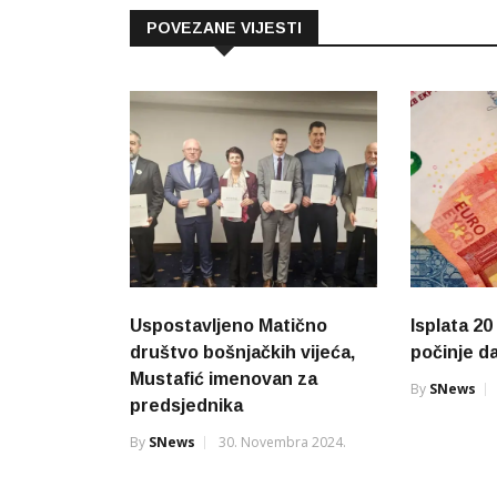
POVEZANE VIJESTI
Uspostavljeno Matično
Isplata 2
društvo bošnjačkih vijeća,
počinje d
️Mustafić imenovan za
By
SNews
predsjednika
By
SNews
30. Novembra 2024.