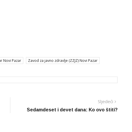
ar Novi Pazar
Zavod za javno zdravlje (ZZJZ) Novi Pazar
Sljedeć
Sljedeći
vijest
Sedamdeset i devet dana: Ko ovo štiti?