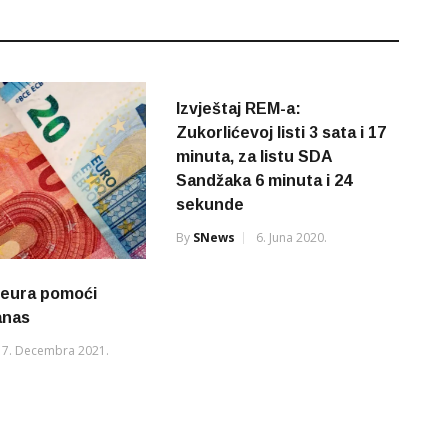
Izvještaj REM-a:
Zukorlićevoj listi 3 sata i 17
minuta, za listu SDA
Sandžaka 6 minuta i 24
sekunde
By
SNews
6. Juna 2020.
0 eura pomoći
anas
7. Decembra 2021.