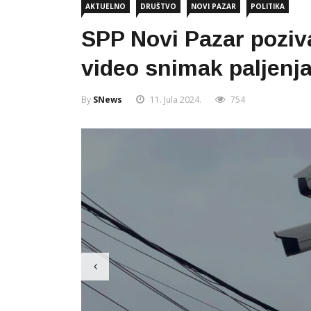
AKTUELNO
DRUŠTVO
NOVI PAZAR
POLITIKA
SPP Novi Pazar poziva
video snimak paljenj
By
SNews
11. Jula 2024.
754