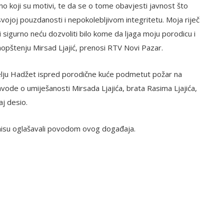
bno koji su motivi, te da se o tome obavjesti javnost što
 svojoj pouzdanosti i nepokolebljivom integritetu. Moja riječ
i sigurno neću dozvoliti bilo kome da ljaga moju porodicu i
saopštenju Mirsad Ljajić, prenosi RTV Novi Pazar.
selju Hadžet ispred porodične kuće podmetut požar na
 navode o umiješanosti Mirsada Ljajića, brata Rasima Ljajića,
aj desio.
 nisu oglašavali povodom ovog događaja.