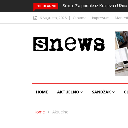
Srbija: Za portale iz Kraljeva i Uži
POPULARNO
6 Augusta, 2026
O nama
Impresum
Market
HOME
AKTUELNO
SANDŽAK
G
Home
Aktuelno