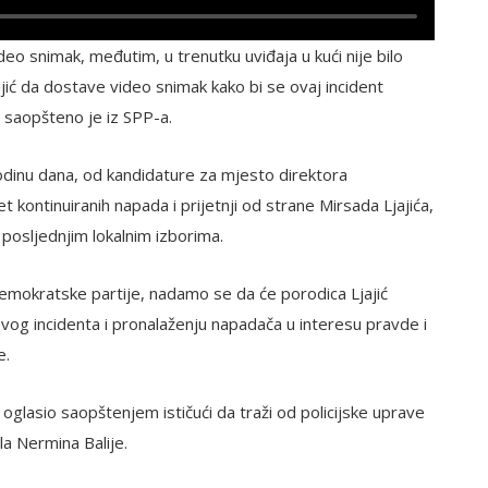
video snimak, međutim, u trenutku uviđaja u kući nije bilo
jajić da dostave video snimak kako bi se ovaj incident
, saopšteno je iz SPP-a.
odinu dana, od kandidature za mjesto direktora
kontinuiranih napada i prijetnji od strane Mirsada Ljajića,
posljednjim lokalnim izborima.
demokratske partije, nadamo se da će porodica Ljajić
 ovog incidenta i pronalaženju napadača u interesu pravde i
e.
 oglasio saopštenjem ističući da traži od policijske uprave
la Nermina Balije.