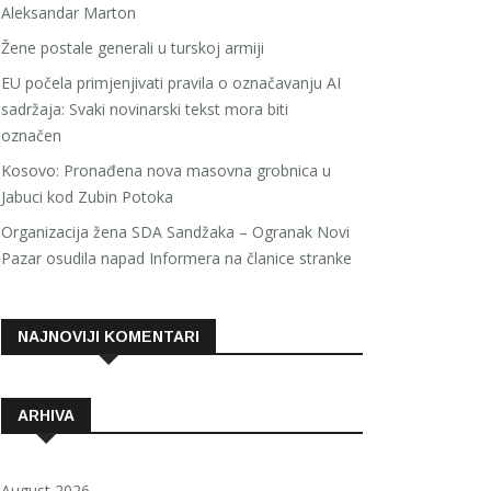
Aleksandar Marton
Žene postale generali u turskoj armiji
EU počela primjenjivati pravila o označavanju AI
sadržaja: Svaki novinarski tekst mora biti
označen
Kosovo: Pronađena nova masovna grobnica u
Jabuci kod Zubin Potoka
Organizacija žena SDA Sandžaka – Ogranak Novi
Pazar osudila napad Informera na članice stranke
NAJNOVIJI KOMENTARI
ARHIVA
August 2026