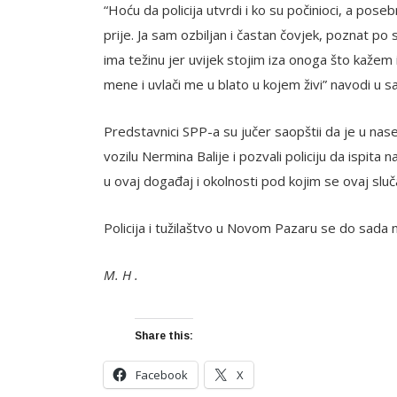
“Hoću da policija utvrdi i ko su počinioci, a pose
prije. Ja sam ozbiljan i častan čovjek, poznat po
ima težinu jer uvijek stojim iza onoga što kažem 
mene i uvlači me u blato u kojem živi” navodi u 
Predstavnici SPP-a su jučer saopštii da je u na
vozilu Nermina Balije i pozvali policiju da ispita
u ovaj događaj i okolnosti pod kojim se ovaj sluč
Policija i tužilaštvo u Novom Pazaru se do sada
M. H .
Share this:
Facebook
X