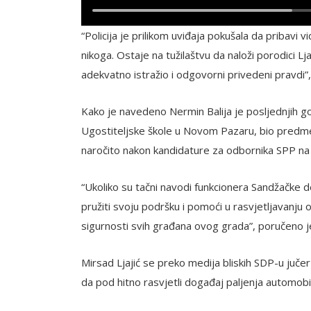
“Policija je prilikom uviđaja pokušala da pribavi 
nikoga. Ostaje na tužilaštvu da naloži porodici L
adekvatno istražio i odgovorni privedeni pravdi”
Kako je navedeno Nermin Balija je posljednjih g
Ugostiteljske škole u Novom Pazaru, bio predmet 
naročito nakon kandidature za odbornika SPP na 
“Ukoliko su tačni navodi funkcionera Sandžačke 
pružiti svoju podršku i pomoći u rasvjetljavanju
sigurnosti svih građana ovog grada”, poručeno j
Mirsad Ljajić se preko medija bliskih SDP-u jučer
da pod hitno rasvjetli događaj paljenja automobi