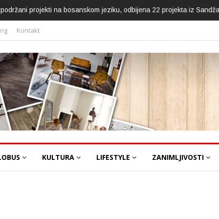
ca podržani projekti na bosanskom jeziku, odbijena 22 projekta iz Sandž
ing
Kontakt
LOBUS
KULTURA
LIFESTYLE
ZANIMLJIVOSTI