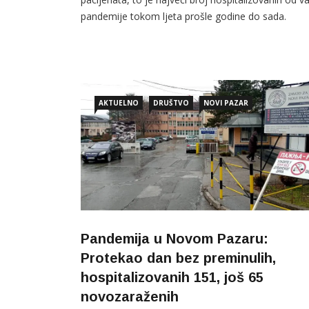
pandemije tokom ljeta prošle godine do sada.
Registrovana još 54 slučaja zaraze. Prema podaci
koji su na današnji dan Štabu za vanredne situacije
dostavili Regionalni COVID centar Novi Pazar, Do
zdravlja i ZZJNP stanje na dan 14. […]
AKTUELNO
DRUŠTVO
NOVI PAZAR
Pandemija u Novom Pazaru:
Protekao dan bez preminulih,
hospitalizovanih 151, još 65
novozaraženih