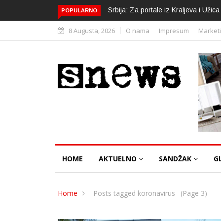
Srbija: Za portale iz Kraljeva i Uži
POPULARNO
8 Augusta, 2026
O nama
Impresum
Market
HOME
AKTUELNO
SANDŽAK
G
Home
Posts tagged koronavirus
(Page 3)