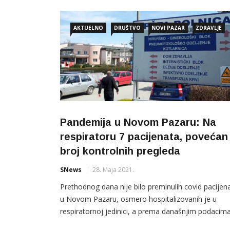
gradske uprave Novog Pazara na
AKTUELNO
DRUŠTVO
NOVI PAZAR
ZDRAVLJE
Pandemija u Novom Pazaru: Na
respiratoru 7 pacijenata, povećan
broj kontrolnih pregleda
SNews
28. Maja 2021.
Prethodnog dana nije bilo preminulih covid pacijen
u Novom Pazaru, osmero hospitalizovanih je u
respiratornoj jedinici, a prema današnjim podacim
Zavoda za javno zdravlje Novi Pazar registrovano 