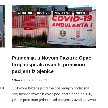
Pazar, Dom zdravlja i ZZJNP 29. maja 2021. je
sledeće je bilo tri prijema 3 ( Novi Pazar 3) i pet
AKTUELNO
DRUŠTVO
NOVI PAZAR
ZDRAVLJE
otpusta pacijenata sa […]
Pandemija u Novom Pazaru: Opao
broj hospitalizovanih, preminuo
pacijent iz Sjenice
SNews
27. Aprila 2021.
ata
U Novom Pazaru je prema posljednjim podacima
broj hospitalizovanih covid pacijenata opao na 128,
a
juče je preminuo jedan covid pacijent. Zavod za javno
je
zdravlje danas je registrovao još 48 inficiranih. Prema