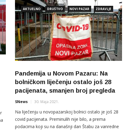
AKTUELNO
DRUŠTVO
NOVI PAZAR
ZDRAVLJE
Pandemija u Novom Pazaru: Na
bolničkom liječenju ostalo još 28
pacijenata, smanjen broj pregleda
SNews
30. Maja 2021.
Na liječenju u novopazarskoj bolnici ostalo je još 28
r
covid pacijenata. Preminulih nije bilo, a prema
na
podacima koji su na današnji dan Štabu za vanredne
i
situacije dostavili Regionalni COVID centar Novi