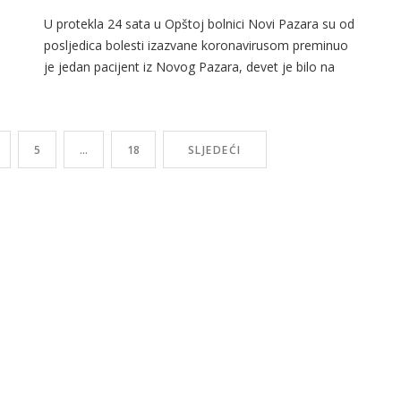
U protekla 24 sata u Opštoj bolnici Novi Pazara su od
posljedica bolesti izazvane koronavirusom preminuo
je jedan pacijent iz Novog Pazara, devet je bilo na
respiratoru, na pregled se javio 201 pacijent. Od
danas u Novom Pazaru ima još 43, a u Tutinu 2
nu
zaraženih. Na 11. mart 2021. je bilo 19 novih prijema
5
…
18
SLJEDEĆI
[…]