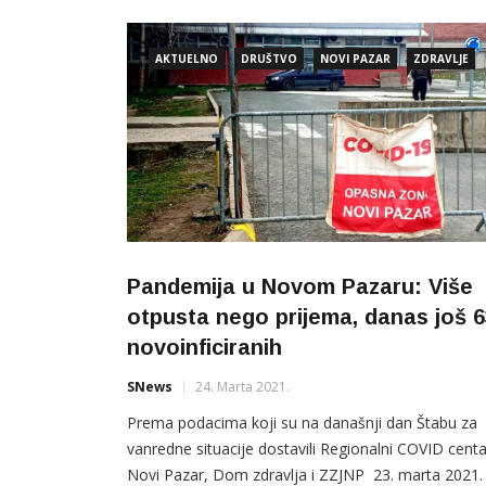
još 17 inficiranih koronavirusom. Prema podacima
koji su na današnji dan Štabu za vanredne situacije
AKTUELNO
DRUŠTVO
NOVI PAZAR
ZDRAVLJE
dostavili Regionalni COVID centar Novi Pazar, Do
zdravlja i ZZJNP 27.
Pandemija u Novom Pazaru: Više
otpusta nego prijema, danas još 6
novoinficiranih
SNews
24. Marta 2021.
Prema podacima koji su na današnji dan Štabu za
vanredne situacije dostavili Regionalni COVID centa
Novi Pazar, Dom zdravlja i ZZJNP 23. marta 2021.