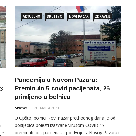
podacima koji su na današnji dan Štabu za vanredne
situacije dostavili Regionalni COVID centar Novi
AKTUELNO
DRUŠTVO
NOVI PAZAR
ZDRAVLJE
m
Pazar, Dom zdravlja i ZZJNP 26. april 2021. je […]
Pandemija u Novom Pazaru:
Preminulo 5 covid pacijenata, 26
3
primljeno u bolnicu
SNews
20. Marta 2021.
U Opštoj bolnici Novi Pazar prethodnog dana je od
posljedica bolesti izazvane virusom COVID-19
r
preminulo pet pacijenata, po dvoje iz Novog Pazara i
 je