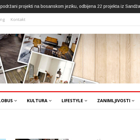
ca podržani projekti na bosanskom jeziku, odbijena 22 projekta iz Sandž
ing
Kontakt
LOBUS
KULTURA
LIFESTYLE
ZANIMLJIVOSTI