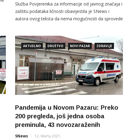
Služba Povjerenika za informacije od javnog značaja i
zaštitu podataka ličnosti obavijestila je SNews i
ma
autora ovog teksta da nema mogućnosti da sprovede
izvršenje rješenja kojim je Opšta bolnica Novi Pazar
m
obavezana sa javnosti predoči informacije o broju
umrlih, razlozima zbog čega nisu izdavani recepti, kao
AKTUELNO
DRUŠTVO
NOVI PAZAR
ZDRAVLJE
i druge informcije vezane za pandemiju tokom juna i
[…]
Pandemija u Novom Pazaru: Preko
200 pregleda, još jedna osoba
preminula, 43 novozaraženih
SNews
12. Marta 2021.