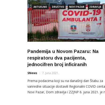
AKTUELNO
DRUŠTVO
NOVI PAZAR
ZDRAVLJE
Pandemija u Novom Pazaru: Na
respiratoru dva pacijenta,
jednocifren broj inficiranih
SNews
7. Juna 2021.
Prema podacima koji su na današnji dan Štabu za
vanredne situacije dostavili Regionalni COVID centa
Novi Pazar, Dom zdravlja i ZZJNP 6. juna 2021. je 
bolničko liječenje primljeno tri covid pacijenta (Nov
Pazar 2, Raška 1). Prema redovnom izvještaju iz