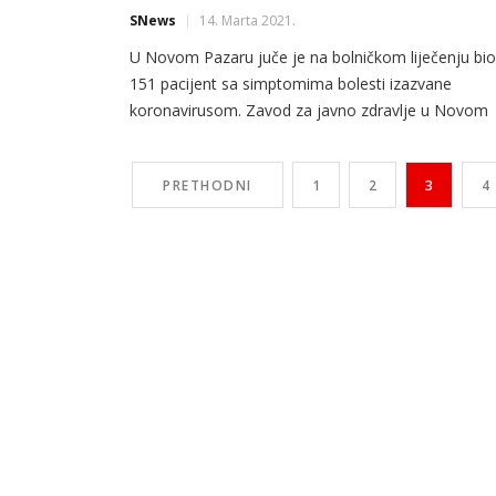
SNews
14. Marta 2021.
U Novom Pazaru juče je na bolničkom liječenju bio
151 pacijent sa simptomima bolesti izazvane
koronavirusom. Zavod za javno zdravlje u Novom
Pazaru je u tom gradu registrovao još 65, a u Tuti
2 nova slučaja zaraze COVID-19. Prema podacima
PRETHODNI
1
2
3
4
koji su na današnji dan Štabu za vanredne situacije
dostavili Regionalni COVID centar Novi Pazar, […]