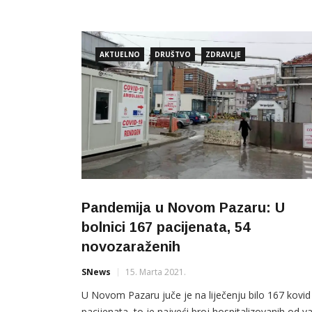
u Opštoj bolnici Novi Pazar bilo više otpusta nego
prijema pacijenetata, a smanjen je broj pregleda u
covid ambulantu, kao i broj pozitivnih nakon brzog
AKTUELNO
DRUŠTVO
ZDRAVLJE
testa. Zavod za javno zdravlje […]
Pandemija u Novom Pazaru: U
bolnici 167 pacijenata, 54
novozaraženih
SNews
15. Marta 2021.
U Novom Pazaru juče je na liječenju bilo 167 kovid
pacijenata, to je najveći broj hospitalizovanih od va