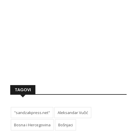
TAGOVI
"sandzakpress.net"
Aleksandar Vučić
Bosna i Hercegovina
Bošnjaci