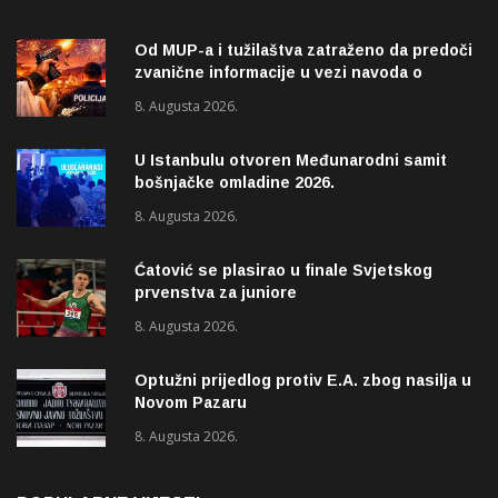
Od MUP-a i tužilaštva zatraženo da predoči
zvanične informacije u vezi navoda o
pucnjavi u naselju Dohoviće u Novom
8. Augusta 2026.
Pazaru
U Istanbulu otvoren Međunarodni samit
bošnjačke omladine 2026.
8. Augusta 2026.
Ćatović se plasirao u finale Svjetskog
prvenstva za juniore
8. Augusta 2026.
Optužni prijedlog protiv E.A. zbog nasilja u
Novom Pazaru
8. Augusta 2026.