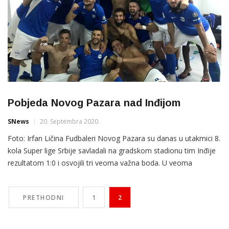
Pobjeda Novog Pazara nad Inđijom
SNews
20. Septembra 2020.
Foto: Irfan Ličina Fudbaleri Novog Pazara su danas u utakmici 8.
kola Super lige Srbije savladali na gradskom stadionu tim Inđije
rezultatom 1:0 i osvojili tri veoma važna boda. U veoma
izjednačenoj i fer utakmici centarfor plavih Branislav Tomić je u
sedmom minutu postigao pobedonosni pogodak za domaćina.
PRETHODNI
1
2
Ovom pobjedom Novi Pazar je osvojio deveti […]