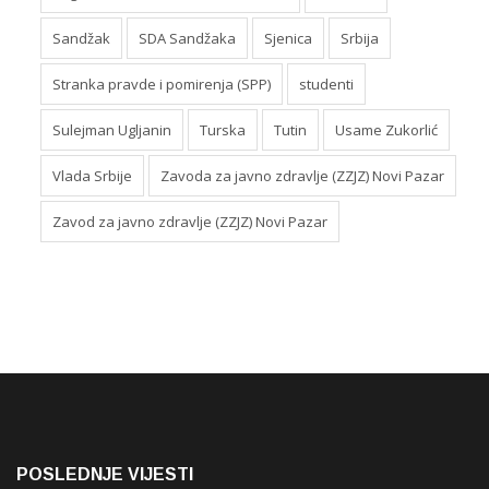
Sandžak
SDA Sandžaka
Sjenica
Srbija
Stranka pravde i pomirenja (SPP)
studenti
Sulejman Ugljanin
Turska
Tutin
Usame Zukorlić
Vlada Srbije
Zavoda za javno zdravlje (ZZJZ) Novi Pazar
Zavod za javno zdravlje (ZZJZ) Novi Pazar
POSLEDNJE VIJESTI