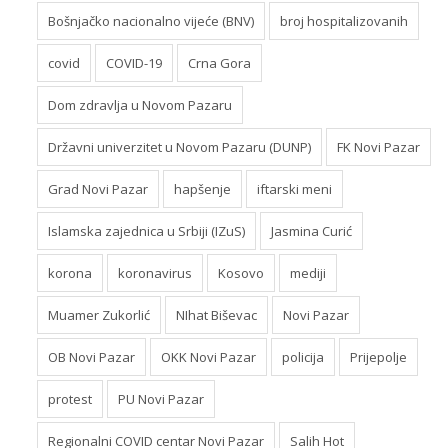
Bošnjačko nacionalno vijeće (BNV)
broj hospitalizovanih
covid
COVID-19
Crna Gora
Dom zdravlja u Novom Pazaru
Državni univerzitet u Novom Pazaru (DUNP)
FK Novi Pazar
Grad Novi Pazar
hapšenje
iftarski meni
Islamska zajednica u Srbiji (IZuS)
Jasmina Curić
korona
koronavirus
Kosovo
mediji
Muamer Zukorlić
NIhat Biševac
Novi Pazar
OB Novi Pazar
OKK Novi Pazar
policija
Prijepolje
protest
PU Novi Pazar
Regionalni COVID centar Novi Pazar
Salih Hot