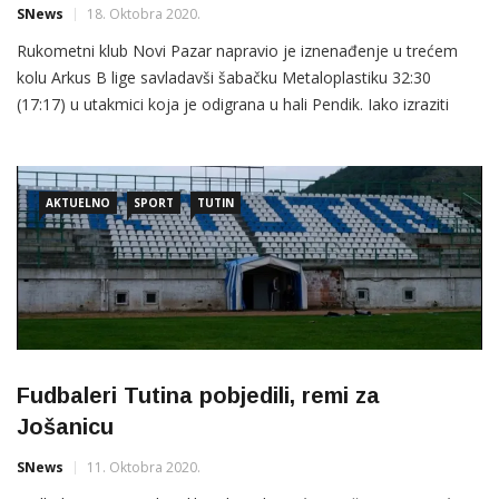
SNews
18. Oktobra 2020.
Rukometni klub Novi Pazar napravio je iznenađenje u trećem
kolu Arkus B lige savladavši šabačku Metaloplastiku 32:30
(17:17) u utakmici koja je odigrana u hali Pendik. Iako izraziti
favoriti na ovom meču rukometaši iz Šapca nisu uspjeli da nađu
rješenje za sjajnu postavku igre domaćina, čiji je
AKTUELNO
SPORT
TUTIN
Fudbaleri Tutina pobjedili, remi za
Jošanicu
SNews
11. Oktobra 2020.