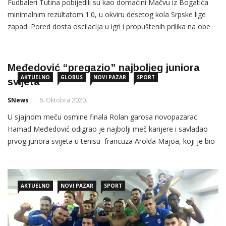
Fudbaleri Tutina pobijedili su kao domaćini Mačvu iz Bogatića
minimalnim rezultatom 1:0, u okviru desetog kola Srpske lige
zapad. Pored dosta oscilacija u igri i propuštenih prilika na obe
strane, tutinski fudbaleri su ipak uspjeli da upišu 3 važna boda za
priključak u središnji deo tabele. I pored dobre igre gostiju,
momci u plavim dresovima […]
Međedović “pregazio” najboljeg juniora
AKTUELNO
GLOBUS
NOVI PAZAR
SPORT
svijeta
SNews
6. Oktobra 2020.
U sjajnom meču osmine finala Rolan garosa novopazarac
Hamad Međedović odigrao je najbolji meč karijere i savladao
prvog junora svijeta u tenisu francuza Arolda Majoa, koji je bio
osvajač juniorskog Austalian opena i učesnik seniorskog Rolan
garosa. Rezultatom 2:1 u setovima, mladi sandžaklija je
oduševio tenisku javnost i napravio veliki skok na svetskoj rang
AKTUELNO
NOVI PAZAR
SPORT
listi […]