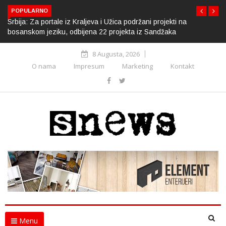
POPULARNO
Srbija: Za portale iz Kraljeva i Užica podržani projekti na
bosanskom jeziku, odbijena 22 projekta iz Sandžaka
8 Augusta, 2026
O nama
Impresum
Marketing
Kontakt
Menu