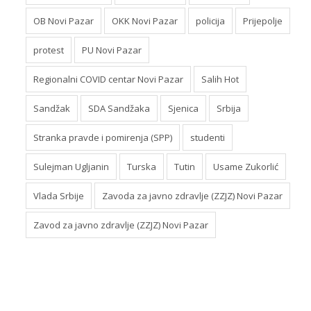
OB Novi Pazar
OKK Novi Pazar
policija
Prijepolje
protest
PU Novi Pazar
Regionalni COVID centar Novi Pazar
Salih Hot
Sandžak
SDA Sandžaka
Sjenica
Srbija
Stranka pravde i pomirenja (SPP)
studenti
Sulejman Ugljanin
Turska
Tutin
Usame Zukorlić
Vlada Srbije
Zavoda za javno zdravlje (ZZJZ) Novi Pazar
Zavod za javno zdravlje (ZZJZ) Novi Pazar