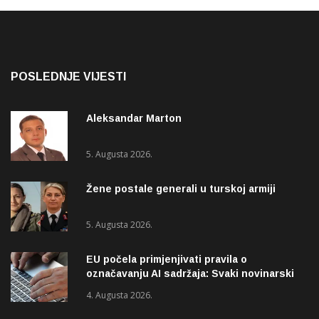
POSLEDNJE VIJESTI
Aleksandar Marton
5. Augusta 2026.
Žene postale generali u turskoj armiji
5. Augusta 2026.
EU počela primjenjivati pravila o
označavanju AI sadržaja: Svaki novinarski
tekst mora biti označen
4. Augusta 2026.