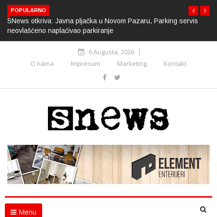
POPULARNO
SNews otkriva: Javna pljačka u Novom Pazaru, Parking servis
neovlašćeno naplaćivao parkiranje
6 Augusta, 2026
O nama
Impresum
Marketing
Kontakt
Menu