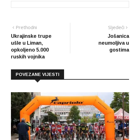
Navigacija
Prethodna
Sljed
Prethodni
Sljedeći
vijest
vijes
Ukrajinske trupe
Jošanica
članaka
ušle u Liman,
neumoljiva u
opkoljeno 5.000
gostima
ruskih vojnika
POVEZANE VIJESTI