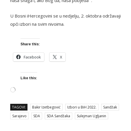
naša snaga i, ako Bog da, naša pobjeda“ .
U Bosni iHercegovini se u nedjelju, 2. oktobra održavaji
opći izbori na svim nivoima.
Share this:
Facebook
X
Like this:
Loading…
TAGOVI:
Bakir Izetbegović
Izbori u BiH 2022.
Sandžak
Sarajevo
SDA
SDA Sandžaka
Sulejman Ugljanin