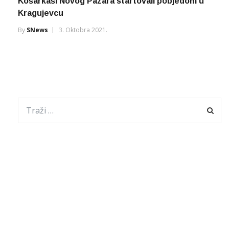
Košarkaši Novog Pazara startovali pobjedom u
Kragujevcu
By
SNews
3. Oktobra 2021.