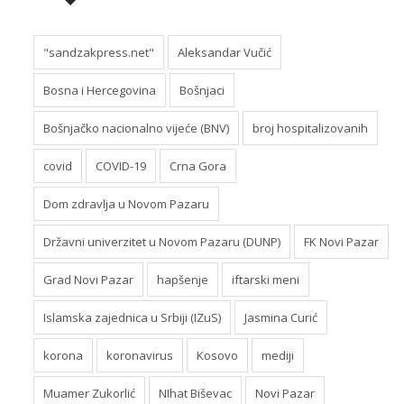
"sandzakpress.net"
Aleksandar Vučić
Bosna i Hercegovina
Bošnjaci
Bošnjačko nacionalno vijeće (BNV)
broj hospitalizovanih
covid
COVID-19
Crna Gora
Dom zdravlja u Novom Pazaru
Državni univerzitet u Novom Pazaru (DUNP)
FK Novi Pazar
Grad Novi Pazar
hapšenje
iftarski meni
Islamska zajednica u Srbiji (IZuS)
Jasmina Curić
korona
koronavirus
Kosovo
mediji
Muamer Zukorlić
NIhat Biševac
Novi Pazar