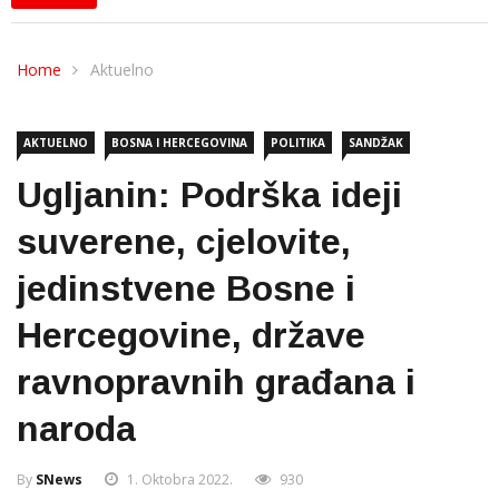
Home
Aktuelno
AKTUELNO
BOSNA I HERCEGOVINA
POLITIKA
SANDŽAK
Ugljanin: Podrška ideji
suverene, cjelovite,
jedinstvene Bosne i
Hercegovine, države
ravnopravnih građana i
naroda
By
SNews
1. Oktobra 2022.
930