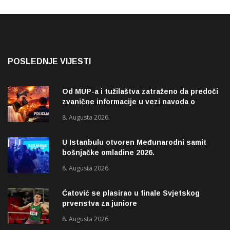
POSLEDNJE VIJESTI
Od MUP-a i tužilaštva zatraženo da predoči
zvanične informacije u vezi navoda o
pucnjavi u naselju Dohoviće u Novom
8. Augusta 2026.
Pazaru
U Istanbulu otvoren Međunarodni samit
bošnjačke omladine 2026.
8. Augusta 2026.
Ćatović se plasirao u finale Svjetskog
prvenstva za juniore
8. Augusta 2026.