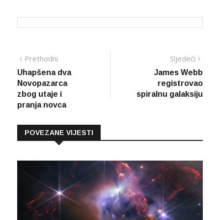
Navigacija
Prethodna
Sljed
Prethodni
Sljedeći
vijest
vijes
Uhapšena dva
James Webb
članaka
Novopazarca
registrovao
zbog utaje i
spiralnu galaksiju
pranja novca
POVEZANE VIJESTI