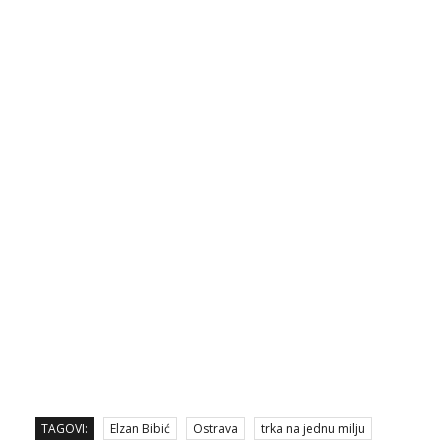
TAGOVI:
Elzan Bibić
Ostrava
trka na jednu milju