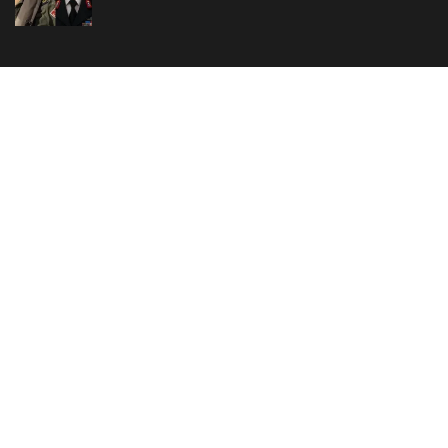
Ukratko o Snews portalu
redakcija@www.snews.rs
Copyright SNEWS
Kontakt
O nama
Impresum
Marketing