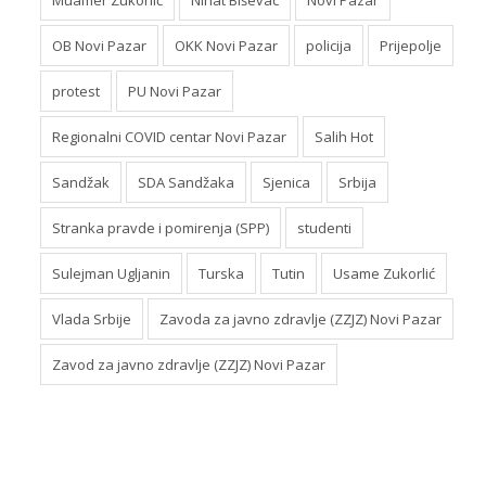
Muamer Zukorlić
NIhat Biševac
Novi Pazar
OB Novi Pazar
OKK Novi Pazar
policija
Prijepolje
protest
PU Novi Pazar
Regionalni COVID centar Novi Pazar
Salih Hot
Sandžak
SDA Sandžaka
Sjenica
Srbija
Stranka pravde i pomirenja (SPP)
studenti
Sulejman Ugljanin
Turska
Tutin
Usame Zukorlić
Vlada Srbije
Zavoda za javno zdravlje (ZZJZ) Novi Pazar
Zavod za javno zdravlje (ZZJZ) Novi Pazar