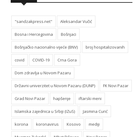
"sandzakpress.net"
Aleksandar Vučić
Bosna i Hercegovina
Bošnjaci
Bošnjačko nacionalno vijeće (BNV)
broj hospitalizovanih
covid
COVID-19
Crna Gora
Dom zdravlja u Novom Pazaru
Državni univerzitet u Novom Pazaru (DUNP)
FK Novi Pazar
Grad Novi Pazar
hapšenje
iftarski meni
Islamska zajednica u Srbiji (IZuS)
Jasmina Curić
korona
koronavirus
Kosovo
mediji