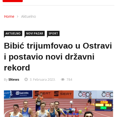
Home
Aktuelno
AKTUELNO
NOVI PAZAR
SPORT
Bibić trijumfovao u Ostravi
i postavio novi državni
rekord
By
SNews
3. Februara 2023.
784