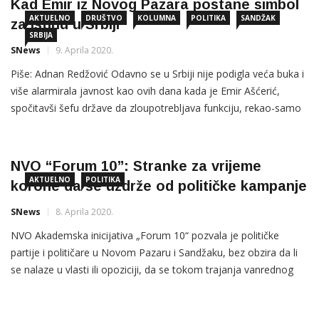
Kad Emir iz Novog Pazara postane simbol
AKTUELNO
DRUŠTVO
KOLUMNA
POLITIKA
SANDŽAK
za istinu u Srbiji
SRBIJA
SNews
9. Aprila 2020.
Piše: Adnan Redžović Odavno se u Srbiji nije podigla veća buka i
više alarmirala javnost kao ovih dana kada je Emir Ašćerić,
spočitavši šefu države da zloupotrebljava funkciju, rekao-samo
istinu. Pitamo se šta bi bilo da je izrekao neku laž. Ništa! Ali,
odavno je poznata ona stara izreka “istina boli”, dodajemo “i
oslobađa”! I zaboljela […]
NVO “Forum 10”: Stranke za vrijeme
AKTUELNO
POLITIKA
korone da se uzdrže od političke kampanje
SNews
8. Aprila 2020.
NVO Akademska inicijativa „Forum 10“ pozvala je političke
partije i političare u Novom Pazaru i Sandžaku, bez obzira da li
se nalaze u vlasti ili opoziciji, da se tokom trajanja vanrednog
stanja uzdrže od političkih aktivnosti koje za rezultat mogu imati
podizanje političkih tenzija i kreiranje atmosfere sa obilježjima