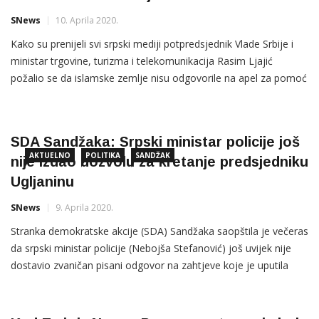
SNews
10. Aprila 2020.
Kako su prenijeli svi srpski mediji potpredsjednik Vlade Srbije i
ministar trgovine, turizma i telekomunikacija Rasim Ljajić
požalio se da islamske zemlje nisu odgovorile na apel za pomoć
Novom Pazaru, osim Turske, u borbi sa korona virusom. Ljajić
je izjavio „da se Novi Pazar obratio raznim zemljama, računajući
na islamsku solidarnost“, te da od njih […]
SDA Sandžaka: Srpski ministar policije još
AKTUELNO
POLITIKA
SANDŽAK
nije izdao dozvolu za kretanje predsjedniku
Ugljaninu
SNews
9. Aprila 2020.
Stranka demokratske akcije (SDA) Sandžaka saopštila je večeras
da srpski ministar policije (Nebojša Stefanović) još uvijek nije
dostavio zvaničan pisani odgovor na zahtjeve koje je uputila
SDA Sandžaka da izda dozvolu zca kretanje predsjedniku te
stranke Sulejmanu Ugljaninu. Kako je navedeno u saopštenju
SDA Sandžake je pisanim putem 23. i 27. marta, kao i 2. […]