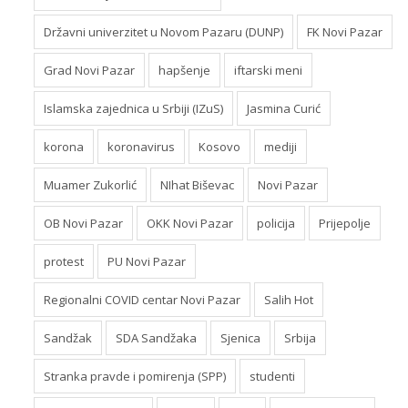
Državni univerzitet u Novom Pazaru (DUNP)
FK Novi Pazar
Grad Novi Pazar
hapšenje
iftarski meni
Islamska zajednica u Srbiji (IZuS)
Jasmina Curić
korona
koronavirus
Kosovo
mediji
Muamer Zukorlić
NIhat Biševac
Novi Pazar
OB Novi Pazar
OKK Novi Pazar
policija
Prijepolje
protest
PU Novi Pazar
Regionalni COVID centar Novi Pazar
Salih Hot
Sandžak
SDA Sandžaka
Sjenica
Srbija
Stranka pravde i pomirenja (SPP)
studenti