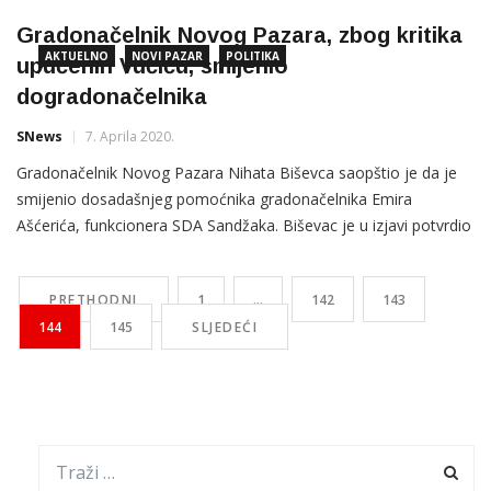
portal dao kratku izjavu. “Odlučio sam da stvari nazovem pravim
Gradonačelnik Novog Pazara, zbog kritika
imenom. U ovo
AKTUELNO
NOVI PAZAR
POLITIKA
upućenih Vučiću, smijenio
dogradonačelnika
SNews
7. Aprila 2020.
Gradonačelnik Novog Pazara Nihata Biševca saopštio je da je
smijenio dosadašnjeg pomoćnika gradonačelnika Emira
Ašćerića, funkcionera SDA Sandžaka. Biševac je u izjavi potvrdio
da je Ašćerić smjenjen zbog toga što je sa pozicije pomoćnika
gradonačelnika kritikovao jučeraššnju posjetu srbijanskog
PRETHODNI
1
…
142
143
predsjednika Aleksandra Vučića. Gradonačelnik Novog Pazara
144
145
SLJEDEĆI
Nihat Biševac