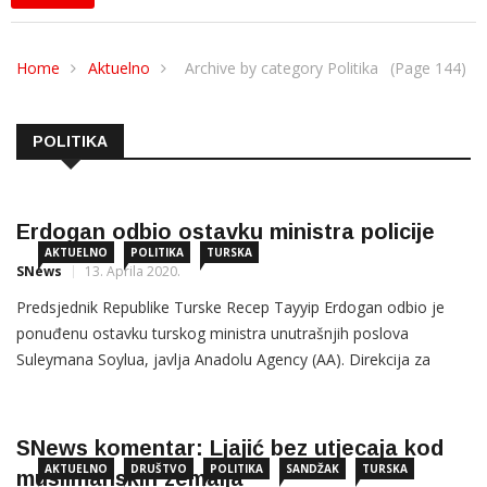
Home
Aktuelno
Archive by category Politika
(Page 144)
POLITIKA
Erdogan odbio ostavku ministra policije
AKTUELNO
POLITIKA
TURSKA
SNews
13. Aprila 2020.
Predsjednik Republike Turske Recep Tayyip Erdogan odbio je
ponuđenu ostavku turskog ministra unutrašnjih poslova
Suleymana Soylua, javlja Anadolu Agency (AA). Direkcija za
komunikacije pri uredu turskog predsjednika kasno sinoć je
saopćila da Erdogan nije prihvatio ostavku koju mu je predao
SNews komentar: Ljajić bez utjecaja kod
AKTUELNO
DRUŠTVO
POLITIKA
SANDŽAK
TURSKA
muslimanskih zemalja