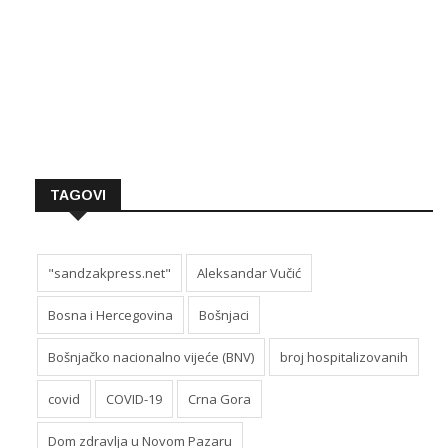
TAGOVI
"sandzakpress.net"
Aleksandar Vučić
Bosna i Hercegovina
Bošnjaci
Bošnjačko nacionalno vijeće (BNV)
broj hospitalizovanih
covid
COVID-19
Crna Gora
Dom zdravlja u Novom Pazaru