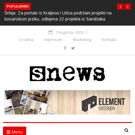
POPULARNO
Srbija: Za portale iz Kraljeva i Užica podržani projekti na
bosanskom jeziku, odbijena 22 projekta iz Sandžaka
7 Augusta, 2026
O nama
Impresum
Marketing
Kontakt
Menu