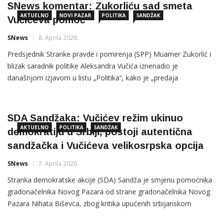
političke ili predizborne kampanje. Ocjenivši da […]
SNews komentar: Zukorliću sad smeta
AKTUELNO
NOVI PAZAR
POLITIKA
SANDŽAK
Vučićeva pomoć
SNews
8. Aprila 2020.
Predsjednik Stranke pravde i pomirenja (SPP) Muamer Zukorlić i
blizak saradnik politike Aleksandra Vučića iznenadio je
današnjom izjavom u listu „Politika“, kako je „predaja
medicinske opreme mogla proći i bez medijske pompe i
političara“. Takođe, on je u svojoj izjavio naglasio da „ne zna
koji to političar ne koristi situaciju sa epidemijom za politički
SDA Sandžaka: Vučićev režim ukinuo
poen“, […]
AKTUELNO
POLITIKA
SANDŽAK
demokratiju u Srbiji, postoji autentična
sandžačka i Vučićeva velikosrpska opcija
SNews
7. Aprila 2020.
Stranka demokratske akcije (SDA) Sandža je smjenu pomoćnika
gradonačelnika Novog Pazara od strane gradonačelnika Novog
Pazara Nihata Biševca, zbog kritika upućenih srbijanskom
predsjedniku Aleksandru Vučiću, ocjenila kao neprijateljski stav