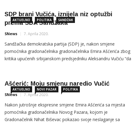
prema drugačijem mišljenju i slobodi govora. kao i da je u
vrijeme vanrednog stanja režim ukinuo demokratiju. “Postupak
SDP brani Vučića, iznijela niz optužbi
AKTUELNO
POLITIKA
SANDŽAK
prema SDA Sandžaka
SNews
7. Aprila 2020.
Sandžačka demokratska partija (SDP) je, nakon smjene
pomoćnika gradonačelnika gradonačelnika Emira Ašćerića zbog
kritika upućenih srbijanskom predsjedniku Aleksandru Vučiću “da
vodi političku kampanju režima donošenjem respiratora koje su
građani odavno platili i zaslužili”, saopštila da je neprijatno
iznenađeni bahatošću funkcionera SDA Emira Ašćerića kojeg je
Ašćerić: Moju smjenu naredio Vučić
AKTUELNO
NOVI PAZAR
POLITIKA
SNews
7. Aprila 2020.
Nakon jutrošnje ekspresne smjene Emira Ašćerića sa mjesta
pomoćnika gradonačelnika Novog Pazara, kojom je
Gradonačelnik Nihat Biševac pokazao svoje neslaganje sa
stavom Ašćerića povodom jučerašnje “pomoći “u vidu 13
respiratora od strane predsjednika Vučića, Ašćerić je za naš