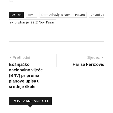
Loading…
TAGOVI:
covid
Dom zdravlja u Novom Pazaru
Zavod za
javno zdravlje (ZZJZ) Novi Pazar
Navigacija
Prethodna
Sljed
Prethodni
Sljedeći
vijest
vijes
Bošnjačko
Harisa Ferizović
članaka
nacionalno vijeće
(BNV) priprema
planove upisa u
srednje škole
POVEZANE VIJESTI