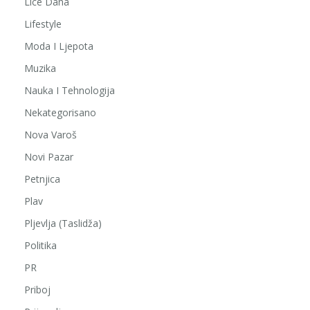
Lice Dana
Lifestyle
Moda I Ljepota
Muzika
Nauka I Tehnologija
Nekategorisano
Nova Varoš
Novi Pazar
Petnjica
Plav
Pljevlja (Taslidža)
Politika
PR
Priboj