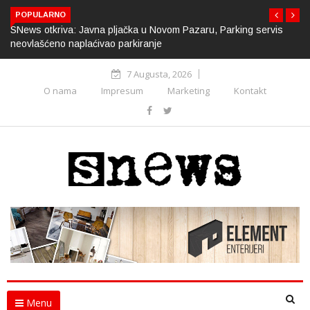
POPULARNO
SNews otkriva: Javna pljačka u Novom Pazaru, Parking servis
neovlašćeno naplaćivao parkiranje
7 Augusta, 2026
O nama
Impresum
Marketing
Kontakt
Menu