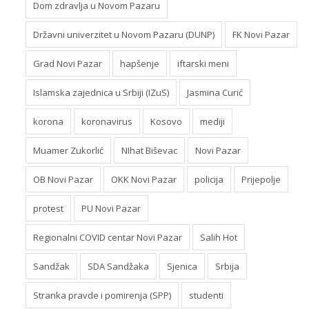
Dom zdravlja u Novom Pazaru
Državni univerzitet u Novom Pazaru (DUNP)
FK Novi Pazar
Grad Novi Pazar
hapšenje
iftarski meni
Islamska zajednica u Srbiji (IZuS)
Jasmina Curić
korona
koronavirus
Kosovo
mediji
Muamer Zukorlić
NIhat Biševac
Novi Pazar
OB Novi Pazar
OKK Novi Pazar
policija
Prijepolje
protest
PU Novi Pazar
Regionalni COVID centar Novi Pazar
Salih Hot
Sandžak
SDA Sandžaka
Sjenica
Srbija
Stranka pravde i pomirenja (SPP)
studenti