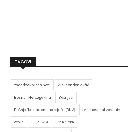
TAGOVI
"sandzakpress.net"
Aleksandar Vučić
Bosna i Hercegovina
Bošnjaci
Bošnjačko nacionalno vijeće (BNV)
broj hospitalizovanih
covid
COVID-19
Crna Gora