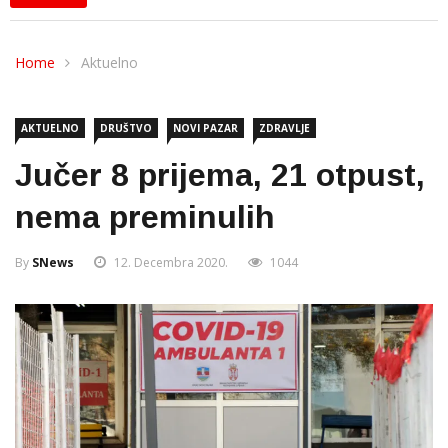
Home
Aktuelno
AKTUELNO
DRUŠTVO
NOVI PAZAR
ZDRAVLJE
Jučer 8 prijema, 21 otpust,
nema preminulih
By
SNews
12. Decembra 2020.
1044