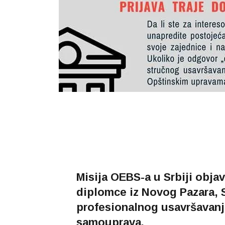
Misija OEBS-a u Srbiji obja
diplomce iz Novog Pazara, S
profesionalnog usavršavanja
samouprava.