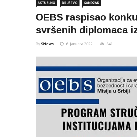
AKTUELNO
DRUŠTVO
SANDŽAK
OEBS raspisao konku
svršenih diplomaca i
By
SNews
6. Januara 2022.
841