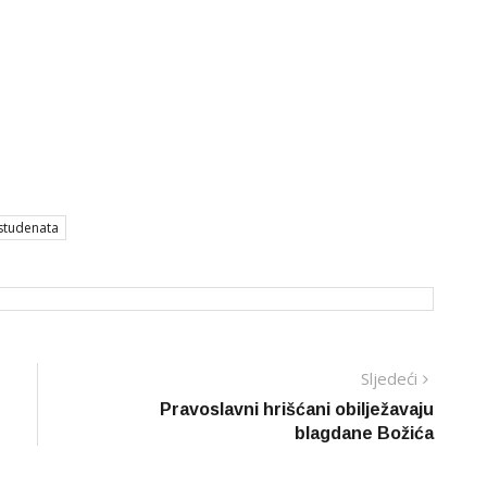
studenata
Sljedeć
Sljedeći
vijest
Pravoslavni hrišćani obilježavaju
blagdane Božića