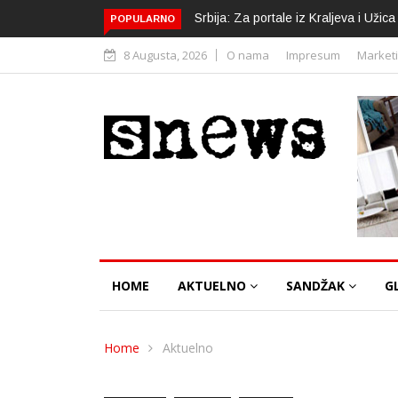
Srbija: Za portale iz Kraljeva i Uži
POPULARNO
8 Augusta, 2026
O nama
Impresum
Market
HOME
AKTUELNO
SANDŽAK
G
Home
Aktuelno