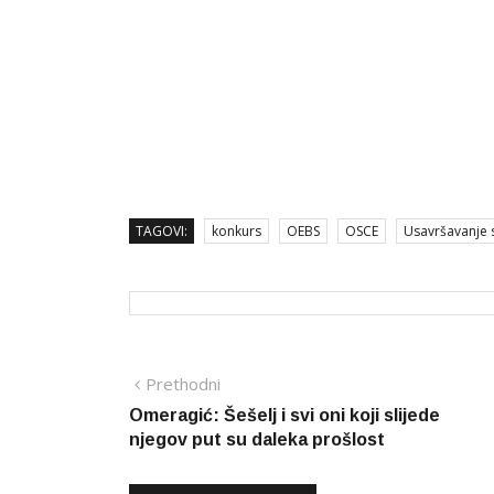
TAGOVI:
konkurs
OEBS
OSCE
Usavršavanje 
Navigacija
Prethodna
Prethodni
vijest
Omeragić: Šešelj i svi oni koji slijede
članaka
njegov put su daleka prošlost