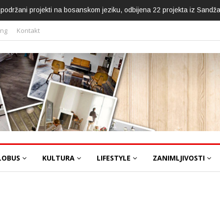
ca podržani projekti na bosanskom jeziku, odbijena 22 projekta iz Sandž
ing
Kontakt
LOBUS
KULTURA
LIFESTYLE
ZANIMLJIVOSTI