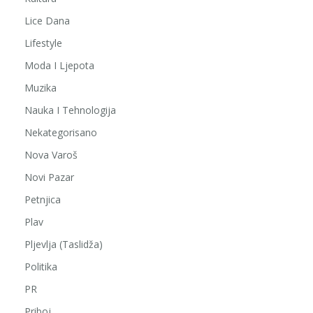
Lice Dana
Lifestyle
Moda I Ljepota
Muzika
Nauka I Tehnologija
Nekategorisano
Nova Varoš
Novi Pazar
Petnjica
Plav
Pljevlja (Taslidža)
Politika
PR
Priboj