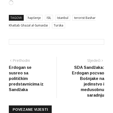
Loading…
TAGOVI:
hapšenje
ISIL
Istanbul
terorist Bashar
Khattab Ghazal al-Sumaidai
Turska
Navigacija
Prethodna
Sljed
Prethodni
Sljedeći
vijest
vijes
Erdogan se
SDA Sandžaka:
članaka
susreo sa
Erdogan pozvao
političkim
Bošnjake na
predstavnicima iz
jedinstvo i
Sandžaka
međusobnu
saradnju
POVEZANE VIJESTI