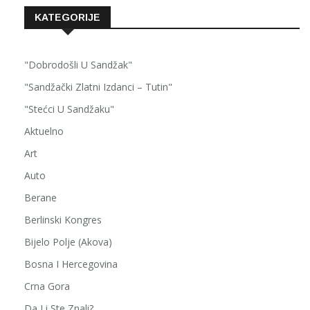
KATEGORIJE
"Dobrodošli U Sandžak"
"Sandžački Zlatni Izdanci – Tutin"
"Stećci U Sandžaku"
Aktuelno
Art
Auto
Berane
Berlinski Kongres
Bijelo Polje (Akova)
Bosna I Hercegovina
Crna Gora
Da Li Ste Znali?