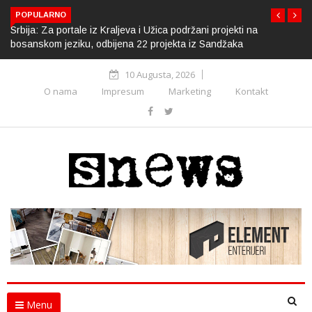
POPULARNO
Srbija: Za portale iz Kraljeva i Užica podržani projekti na
bosanskom jeziku, odbijena 22 projekta iz Sandžaka
10 Augusta, 2026
O nama
Impresum
Marketing
Kontakt
Menu