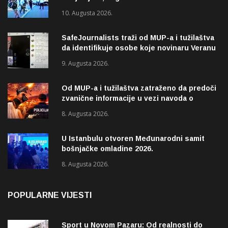
10. Augusta 2026.
SafeJournalists traži od MUP-a i tužilaštva
da identifikuje osobe koje novinaru Veranu
Matiću prijete smrću
9. Augusta 2026.
Od MUP-a i tužilaštva zatraženo da predoči
zvanične informacije u vezi navoda o
pucnjavi u naselju Dohoviće u Novom
8. Augusta 2026.
Pazaru
U Istanbulu otvoren Međunarodni samit
bošnjačke omladine 2026.
8. Augusta 2026.
POPULARNE VIJESTI
Sport u Novom Pazaru: Od realnosti do