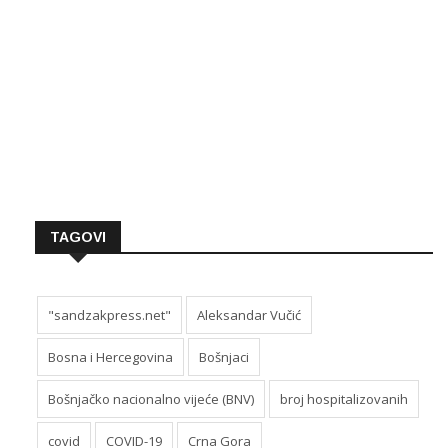
TAGOVI
"sandzakpress.net"
Aleksandar Vučić
Bosna i Hercegovina
Bošnjaci
Bošnjačko nacionalno vijeće (BNV)
broj hospitalizovanih
covid
COVID-19
Crna Gora