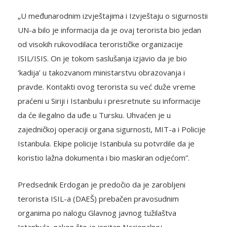
„U međunarodnim izvještajima i Izvještaju o sigurnostii
UN-a bilo je informacija da je ovaj terorista bio jedan
od visokih rukovodilaca terorističke organizacije
ISIL/ISIS. On je tokom saslušanja izjavio da je bio
‘kadija’ u takozvanom ministarstvu obrazovanja i
pravde. Kontakti ovog terorista su već duže vreme
praćeni u Siriji i Istanbulu i presretnute su informacije
da će ilegalno da uđe u Tursku. Uhvaćen je u
zajedničkoj operaciji organa sigurnosti, MIT-a i Policije
Istanbula. Ekipe policije Istanbula su potvrdile da je
koristio lažna dokumenta i bio maskiran odjećom”.
Predsednik Erdogan je predočio da je zarobljeni
terorista ISIL-a (DAEŠ) prebačen pravosudnim
organima po nalogu Glavnog javnog tužilaštva
Istanbula, nakon što je ispitan Nacionalnoj