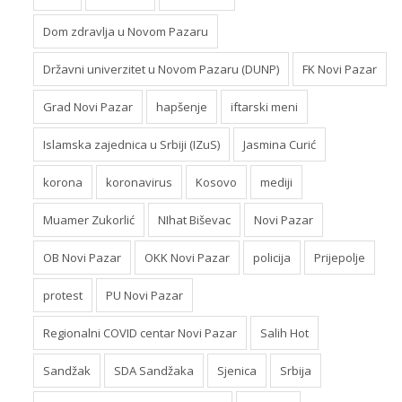
Dom zdravlja u Novom Pazaru
Državni univerzitet u Novom Pazaru (DUNP)
FK Novi Pazar
Grad Novi Pazar
hapšenje
iftarski meni
Islamska zajednica u Srbiji (IZuS)
Jasmina Curić
korona
koronavirus
Kosovo
mediji
Muamer Zukorlić
NIhat Biševac
Novi Pazar
OB Novi Pazar
OKK Novi Pazar
policija
Prijepolje
protest
PU Novi Pazar
Regionalni COVID centar Novi Pazar
Salih Hot
Sandžak
SDA Sandžaka
Sjenica
Srbija