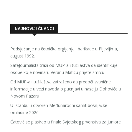
NAJNOVIJI ČLANCI
Podsjećanje na četnička orgijanja i barikade u Pljevljima,
august 1992.
SafeJournalists traži od MUP-a i tužilaštva da identifikuje
osobe koje novinaru Veranu Matiću prijete smrću
Od MUP-a i tužilaštva zatraženo da predoči zvanične
informacije u vezi navoda o pucnjavi u naselju Dohoviće u
Novom Pazaru
U Istanbulu otvoren Međunarodni samit bošnjačke
omladine 2026.
Ćatović se plasirao u finale Svjetskog prvenstva za juniore