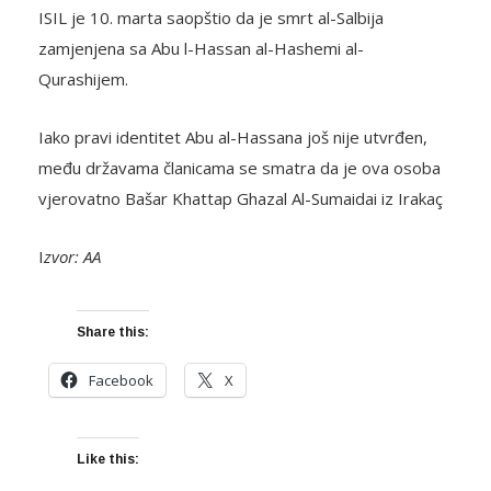
ISIL je 10. marta saopštio da je smrt al-Salbija
zamjenjena sa Abu l-Hassan al-Hashemi al-
Qurashijem.
Iako pravi identitet Abu al-Hassana još nije utvrđen,
među državama članicama se smatra da je ova osoba
vjerovatno Bašar Khattap Ghazal Al-Sumaidai iz Irakaç
I
zvor: AA
Share this:
Facebook
X
Like this: