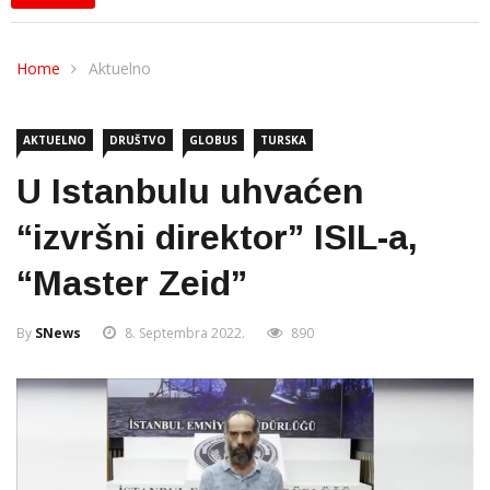
Home
Aktuelno
AKTUELNO
DRUŠTVO
GLOBUS
TURSKA
U Istanbulu uhvaćen
“izvršni direktor” ISIL-a,
“Master Zeid”
By
SNews
8. Septembra 2022.
890