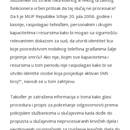
službenike od strane nadređenog ili nekog državnog
funkcionera vršen pritisak da taj slučaj ne procesuira?
Da li je MUP Republike Srbije 20. jula 2006. godine i
kasnije, raspolagao tehničkim, personalnim i drugim
kapacitetima i resursima kako bi mogao sa sigurnošću-
relevantnim dokazom za sud, da utvrdi identitet lica
koje posredstvom mobilnog telefona građanima šalje
prijetnje smrću? Ako nije, kojim sve kapacitetima i
resursima u tom periodu nije raspolagao kako bi se
utvdio identite osobe koja posjeduje aktivan SMS
broj?”, navodi se u tom zahtjevu.
Također je zatražena informacija o toma kako glasi
procedura i propis za pokretanje odgovornosti prema
policijskim službenicima u slučajevima kada dođe do
propusta u slučajevima neprocesuiranih krivičnih djela i
neotkrivenih osumnjičenih za izvršenje krivičnih djela do