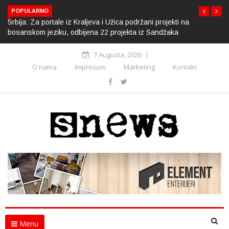
POPULARNO
Srbija: Za portale iz Kraljeva i Užica podržani projekti na
bosanskom jeziku, odbijena 22 projekta iz Sandžaka
7 Augusta, 2026
O nama
Impresum
Marketing
Kontakt
Menu