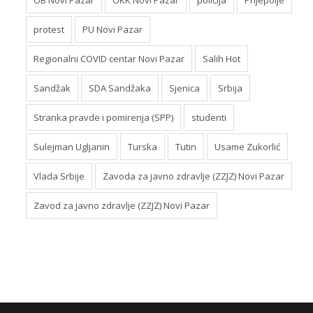
protest
PU Novi Pazar
Regionalni COVID centar Novi Pazar
Salih Hot
Sandžak
SDA Sandžaka
Sjenica
Srbija
Stranka pravde i pomirenja (SPP)
studenti
Sulejman Ugljanin
Turska
Tutin
Usame Zukorlić
Vlada Srbije
Zavoda za javno zdravlje (ZZJZ) Novi Pazar
Zavod za javno zdravlje (ZZJZ) Novi Pazar