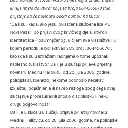
Da li policija u Novom Pazaru nije mogla, znala, smjela
ili nije htjela da utvrdi ko je sa broja 0644566670 slao
prijetnje da će novinaru baciti bombu na kuću?
“Da li su i kada, ako jesu, ovlašćena službena lica PU
Novi Pazar, po prijavi ovog krivičnog djela, utvrdili
identitet lica – osumnjičenog, u čijem sve vlasništvu i u
kojem periodu je bio aktivan SMS broj „064456670“,
kao i da li su u istražnim radnjama o tome upoznali
nadležno tužilaštvo? Da li je u slučaju prijave prijetnji
novinaru Medinu Halloviću, od 20. jula 2006. godine,
policijski službenik(ci) nekome podnosio nekakav
izvještaj, pojašnjenje ili naveo razloge zbog čega ovaj
slučaj nije procesuiran ili snosio disciplinsku ili neku
drugu odgovornost?
Da li je u slučaju u slučaju prijave prijetnji novinaru
Medinu Halloviću, od 20. jula 2006. godine, na policijske