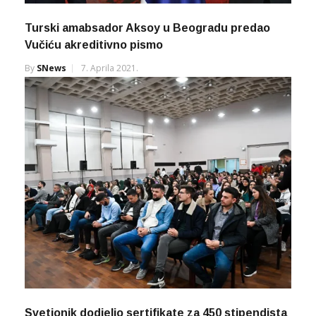
Turski amabsador Aksoy u Beogradu predao
Vučiću akreditivno pismo
By
SNews
7. Aprila 2021.
Svetionik dodjelio sertifikate za 450 stipendista