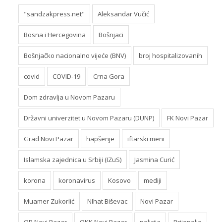
"sandzakpress.net"
Aleksandar Vučić
Bosna i Hercegovina
Bošnjaci
Bošnjačko nacionalno vijeće (BNV)
broj hospitalizovanih
covid
COVID-19
Crna Gora
Dom zdravlja u Novom Pazaru
Državni univerzitet u Novom Pazaru (DUNP)
FK Novi Pazar
Grad Novi Pazar
hapšenje
iftarski meni
Islamska zajednica u Srbiji (IZuS)
Jasmina Curić
korona
koronavirus
Kosovo
mediji
Muamer Zukorlić
NIhat Biševac
Novi Pazar
OB Novi Pazar
OKK Novi Pazar
policija
Prijepolje