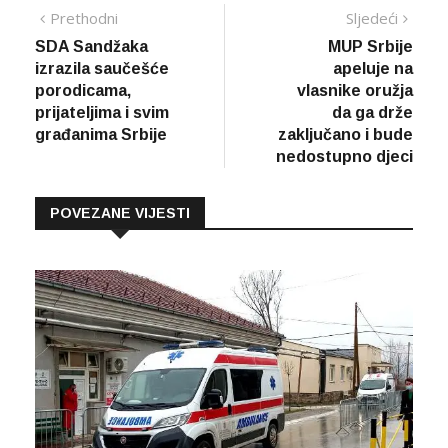
Navigacija
Prethodna
Sljed
Prethodni
Sljedeći
vijest
vijes
SDA Sandžaka
MUP Srbije
članaka
izrazila saučešće
apeluje na
porodicama,
vlasnike oružja
prijateljima i svim
da ga drže
građanima Srbije
zaključano i bude
nedostupno djeci
POVEZANE VIJESTI