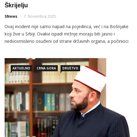
Škrijelju
SNews
7. Novembra 2025.
Ovaj incident nije samo napad na pojedinca, već i na Bošnjake
koji žive u Srbiji. Ovakvi ispadi mržnje moraju biti jasno i
nedvosmisleno osuđeni od strane državnih organa, a počinioci
procesuirani u skladu sa zakonom
AKTUELNO
CRNA GORA
DRUŠTVO