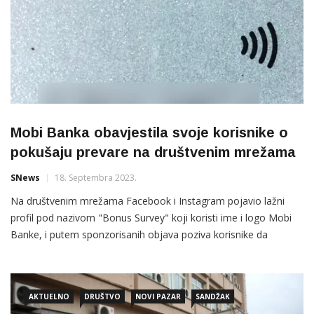
Mobi Banka obavjestila svoje korisnike o
pokušaju prevare na društvenim mrežama
SNews
18. Septembra 2023.
Na društvenim mrežama Facebook i Instagram pojavio lažni
profil pod nazivom "Bonus Survey" koji koristi ime i logo Mobi
Banke, i putem sponzorisanih objava poziva korisnike da
popune kratku anketu kako bi ostvarili pravo na navodnu
novčanu nagradu.
AKTUELNO
DRUŠTVO
NOVI PAZAR
SANDŽAK