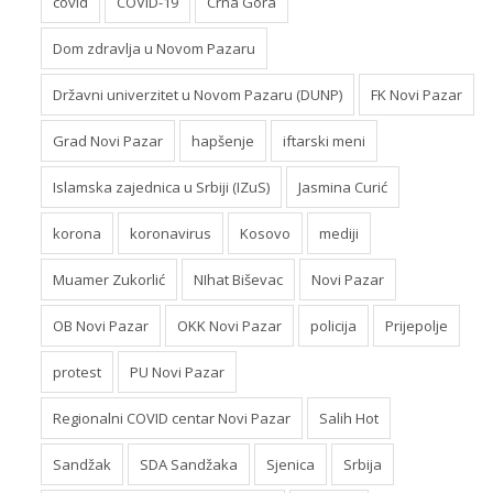
covid
COVID-19
Crna Gora
Dom zdravlja u Novom Pazaru
Državni univerzitet u Novom Pazaru (DUNP)
FK Novi Pazar
Grad Novi Pazar
hapšenje
iftarski meni
Islamska zajednica u Srbiji (IZuS)
Jasmina Curić
korona
koronavirus
Kosovo
mediji
Muamer Zukorlić
NIhat Biševac
Novi Pazar
OB Novi Pazar
OKK Novi Pazar
policija
Prijepolje
protest
PU Novi Pazar
Regionalni COVID centar Novi Pazar
Salih Hot
Sandžak
SDA Sandžaka
Sjenica
Srbija