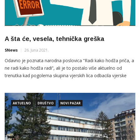
A šta će, vesela, tehnička greška
SNews
26. Juna 2021.
Odavno je poznata narodna poslovica “Radi kako hodža priča, a
ne radi kako hodža radi”, ali je to postalo više aktuelno od
trenutka kad pogolema skupina vjerskih lica odbacila vjerske
odore zarad političke komore, preuzevši samo drugi dio
poslovice. Krenuvši jedan za drugim po političku “koru hljeba”,
mnogi brzo i shvatiše primamljivost beogradske
AKTUELNO
DRUŠTVO
NOVI PAZAR