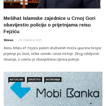
Mešihat Islamske zajednice u Crnoj Gori
obavijestio policiju o prijetnjama reisu
Fejziću
SNews
29. Oktobra 2025.
Reisu Rifatu ef. Fejziću putem društvenih mreža upućene brojne
prijetnje po život, teške uvrede i izrazi mržnje. Zbog ozbiljnosti
situacije, o svemu je obaviještena Uprava policije.
AKTUELNO
DRUŠTVO
EKONOMIJA