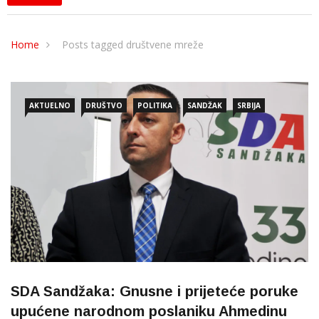
Home
Posts tagged društvene mreže
AKTUELNO
DRUŠTVO
POLITIKA
SANDŽAK
SRBIJA
SDA Sandžaka: Gnusne i prijeteće poruke
upućene narodnom poslaniku Ahmedinu