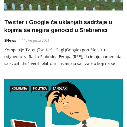
Twitter i Google će uklanjati sadržaje u
kojima se negira genocid u Srebrenici
SNews
11. Augusta 2021.
Kompanije Tviter (Twitter) i Gugl (Google) poručile su, u
odgovoru za Radio Slobodna Evropa (RSE), da imaju nameru da
sa svojih društvenih platformi uklanjaju sadržaje u kojima se
negira genocid u Srebrenici. Institut za istraživanje genocida
Kanada (IGK) nedavno je uputio zahtev tehnološkim gigantima
Tviter i Jutjub (YouTube) da zabrane negiranje genocida u
KOLUMNA
POLITIKA
SANDŽAK
Srebrenici na