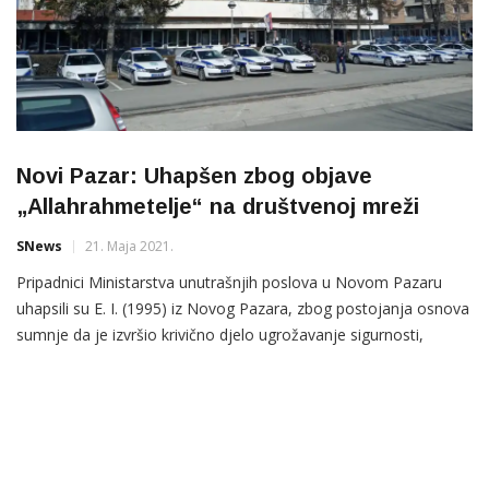
Novi Pazar: Uhapšen zbog objave
„Allahrahmetelje“ na društvenoj mreži
SNews
21. Maja 2021.
Pripadnici Ministarstva unutrašnjih poslova u Novom Pazaru
uhapsili su E. I. (1995) iz Novog Pazara, zbog postojanja osnova
sumnje da je izvršio krivično djelo ugrožavanje sigurnosti,
saopštili su danas iz Policijske uprave Novi Pazar. “On se
sumnjiči da je na jednoj društvenoj mreži objavio fotografiju M.
K. (1983) na kojoj je napisao „Allahrahmetelje“, što znači