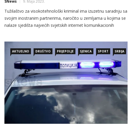
SNews
9. Maja 2023.
Tužilaštvo za visokotehnološki kriminal ima izuzetnu saradnju sa
svojim inostranim partnerima, naročito u zemljama u kojima se
nalaze sjedišta najvećih svjetskih internet komunikacionih
provajdera kao i preduzeća koja se bave društvenim mrežama.
AKTUELNO
DRUŠTVO
PRIJEPOLJE
SJENICA
SPORT
SRBIJA