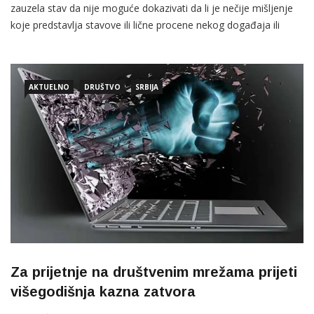
zauzela stav da nije moguće dokazivati da li je nečije mišljenje
koje predstavlja stavove ili lične procene nekog događaja ili
situacije, istinito ili ne, a ovaj osnovni segment prava na slobodu
izražavanja mišljenja uživa najviši stepen zaštite i ne štite se
samo mišljenja koja se povoljno primaju ili se smatraju
AKTUELNO
DRUŠTVO
SRBIJA
Za prijetnje na društvenim mrežama prijeti
višegodišnja kazna zatvora