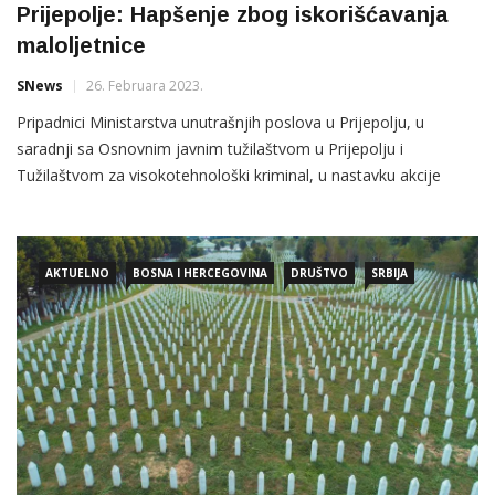
Prijepolje: Hapšenje zbog iskorišćavanja
maloljetnice
SNews
26. Februara 2023.
Pripadnici Ministarstva unutrašnjih poslova u Prijepolju, u
saradnji sa Osnovnim javnim tužilaštvom u Prijepolju i
Tužilaštvom za visokotehnološki kriminal, u nastavku akcije
„Armagedon“ uhapsili su V.M. (2002) iz Sjenice, zbog postojanja
osnova sumnje da je izvršio krivično djelo prikazivanje,
pribavljanje i posjedovanje pornografskog materijala i
AKTUELNO
BOSNA I HERCEGOVINA
DRUŠTVO
SRBIJA
iskorišćavanje