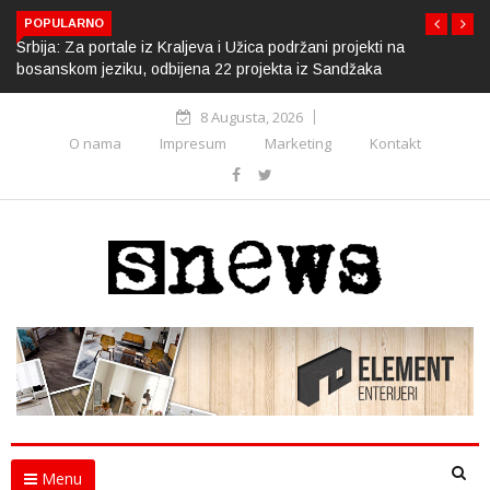
POPULARNO
Srbija: Za portale iz Kraljeva i Užica podržani projekti na
bosanskom jeziku, odbijena 22 projekta iz Sandžaka
8 Augusta, 2026
O nama
Impresum
Marketing
Kontakt
Menu