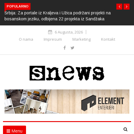
POPULARNO
Srbija: Za portale iz Kraljeva i Užica podržani projekti na
bosanskom jeziku, odbijena 22 projekta iz Sandžaka
6 Augusta, 2026
O nama
Impresum
Marketing
Kontakt
Menu