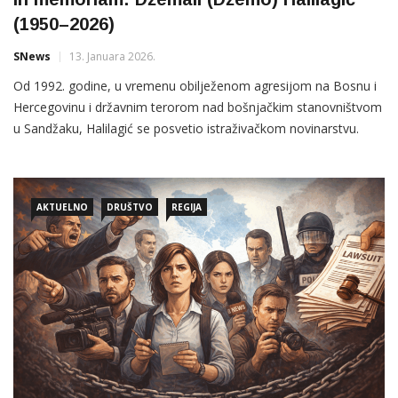
(1950–2026)
SNews
13. Januara 2026.
Od 1992. godine, u vremenu obilježenom agresijom na Bosnu i
Hercegovinu i državnim terorom nad bošnjačkim stanovništvom
u Sandžaku, Halilagić se posvetio istraživačkom novinarstvu.
Nepokolebljivo je dokumentovao kršenja osnovnih ljudskih
prava i sloboda, dajući glas onima kojima je bio uskraćen.
AKTUELNO
DRUŠTVO
REGIJA