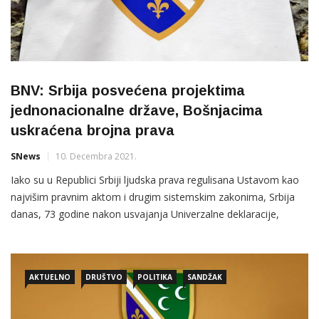
BNV: Srbija posvećena projektima
jednonacionalne države, Bošnjacima
uskraćena brojna prava
SNews
10. Decembra 2021.
Iako su u Republici Srbiji ljudska prava regulisana Ustavom kao
najvišim pravnim aktom i drugim sistemskim zakonima, Srbija
danas, 73 godine nakon usvajanja Univerzalne deklaracije,
ostaje zemlja posvećena projektima jednonacionalne države
potpuno marginalizujući manjinske narode i manjine koje žive
na njenoj teritoriji, ocjenjeno je danas iz Bošnjačkog
AKTUELNO
DRUŠTVO
POLITIKA
SANDŽAK
nacionalnog vijeća