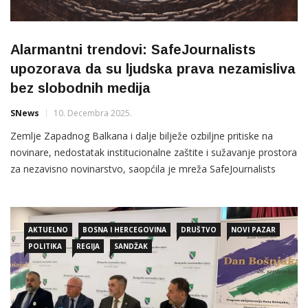
Alarmantni trendovi: SafeJournalists
upozorava da su ljudska prava nezamisliva
bez slobodnih medija
SNews
10. Decembra 2025.
Zemlje Zapadnog Balkana i dalje bilježe ozbiljne pritiske na
novinare, nedostatak institucionalne zaštite i sužavanje prostora
za nezavisno novinarstvo, saopćila je mreža SafeJournalists
povodom Međunarodnog dana ljudskih prava. U godišnjoj
analizi navodi se da je 2025. godina potvrdila zabrinjavajući
kontinuitet problema koji direktno ugrožavaju slobodu
AKTUELNO
BOSNA I HERCEGOVINA
DRUŠTVO
NOVI PAZAR
izražavanja –
POLITIKA
REGIJA
SANDŽAK