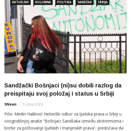
AKTUELNO
KOLUMNA
POLITIKA
SANDŽAK
SRBIJA
Sandžački Bošnjaci (ni)su dobili razlog da
preispitaju svoj položaj i status u Srbiji
SNews
5. Juna 2024.
Piše: Medin Halilović Helsinški odbor za ljudska prava u Srbiji u
ovogodišnjoj analizi “Bošnjaci Sandžaka između ekstremizma i
borbe za poštovanje ljudskih i manjinskih prava”, predočava da