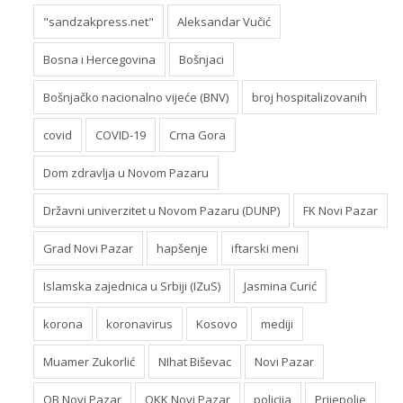
"sandzakpress.net"
Aleksandar Vučić
Bosna i Hercegovina
Bošnjaci
Bošnjačko nacionalno vijeće (BNV)
broj hospitalizovanih
covid
COVID-19
Crna Gora
Dom zdravlja u Novom Pazaru
Državni univerzitet u Novom Pazaru (DUNP)
FK Novi Pazar
Grad Novi Pazar
hapšenje
iftarski meni
Islamska zajednica u Srbiji (IZuS)
Jasmina Curić
korona
koronavirus
Kosovo
mediji
Muamer Zukorlić
NIhat Biševac
Novi Pazar
OB Novi Pazar
OKK Novi Pazar
policija
Prijepolje