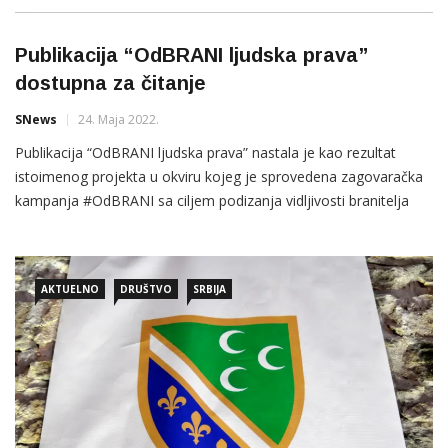
Publikacija “OdBRANI ljudska prava”
dostupna za čitanje
SNews
24. Maja 2022.
Publikacija “OdBRANI ljudska prava” nastala je kao rezultat
istoimenog projekta u okviru kojeg je sprovedena zagovaračka
kampanja #OdBRANI sa ciljem podizanja vidljivosti branitelja
ljudskih prava i svijesti građana o važnosti zaštite ljudskih prava,
dostupna je za čitanje, saopštila je Akademska inicijativa
„Forum 10″. Publikaciju “OdBRANI ljudska
AKTUELNO
DRUŠTVO
SRBIJA