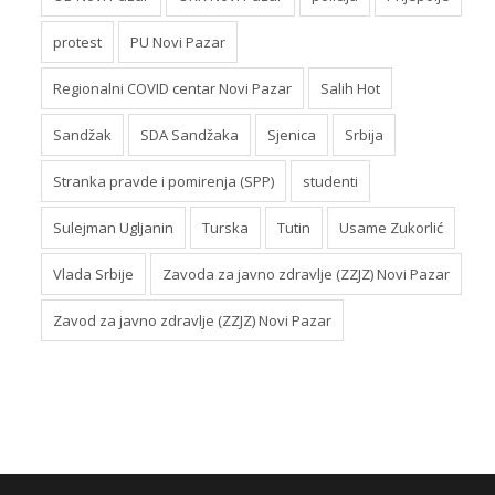
protest
PU Novi Pazar
Regionalni COVID centar Novi Pazar
Salih Hot
Sandžak
SDA Sandžaka
Sjenica
Srbija
Stranka pravde i pomirenja (SPP)
studenti
Sulejman Ugljanin
Turska
Tutin
Usame Zukorlić
Vlada Srbije
Zavoda za javno zdravlje (ZZJZ) Novi Pazar
Zavod za javno zdravlje (ZZJZ) Novi Pazar