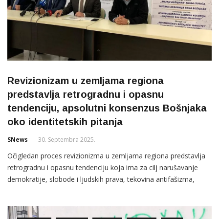
Revizionizam u zemljama regiona
predstavlja retrogradnu i opasnu
tendenciju, apsolutni konsenzus Bošnjaka
oko identitetskih pitanja
SNews
30. Septembra 2025.
Očigledan proces revizionizma u zemljama regiona predstavlja
retrogradnu i opasnu tendenciju koja ima za cilj narušavanje
demokratije, slobode i ljudskih prava, tekovina antifašizma,
suživota i poštivanja različitosti, zaključak je konferencije
“Revizionizam i bošnjački identitet u region – izazovi i odgovori”