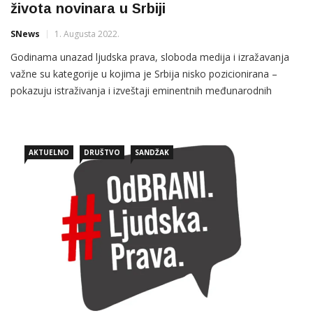
života novinara u Srbiji
SNews
1. Augusta 2022.
Godinama unazad ljudska prava, sloboda medija i izražavanja
važne su kategorije u kojima je Srbija nisko pozicionirana –
pokazuju istraživanja i izveštaji eminentnih međunarodnih
posmatrača.
AKTUELNO
DRUŠTVO
SANDŽAK