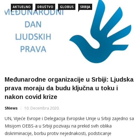
poštovanja ljudskih i manjinskih prava, ostaju ključni problemi sa
AKTUELNO
DRUŠTVO
GLOBUS
SRBIJA
kojima
Međunarodne organizacije u Srbiji: Ljudska
prava moraju da budu ključna u toku i
nakon covid krize
SNews
10. Decembra 2020.
UN, Vijeće Evrope i Delegacija Evropske Unije u Srbiji zajedno sa
Misijom OEBS-a u Srbiji pozivaju na prekid svih oblika
diskriminacije, borbu protiv nejednakosti, podsticanje