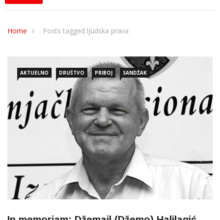
Home
Posts tagged ljudska prava
AKTUELNO
DRUŠTVO
PRIBOJ
SANDŽAK
In memoriam: Džemail (Džemo) Halilagić