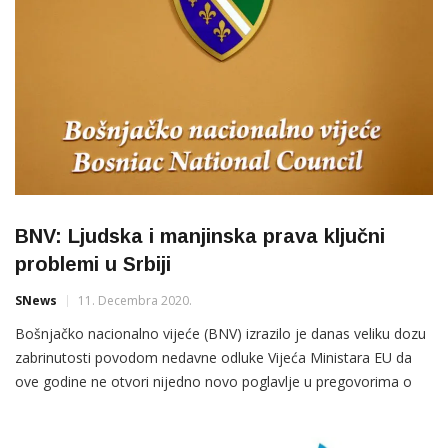
BNV: Ljudska i manjinska prava ključni
problemi u Srbiji
SNews
11. Decembra 2020.
Bošnjačko nacionalno vijeće (BNV) izrazilo je danas veliku dozu
zabrinutosti povodom nedavne odluke Vijeća Ministara EU da
ove godine ne otvori nijedno novo poglavlje u pregovorima o
članstvu sa Srbijom. U saopštenju dostavljenom medijima iz
BNV-a navode da demokratija i vladavina prava, kao i nivo