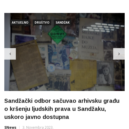
sandžački Bošnjaci, ukoliko im centralne vlasti u Srbiji ne
osiguraju osjećaj ravnoravnosti u Srbiji, bez obzira na otvorenu
podrški SDP-a i SPP-a, mogu se ponovo okrenuti drugim
AKTUELNO
DRUŠTVO
SANDŽAK
Sandžački odbor sačuvao arhivsku građu
o kršenju ljudskih prava u Sandžaku,
uskoro javno dostupna
SNews
3. Novembra 2023.