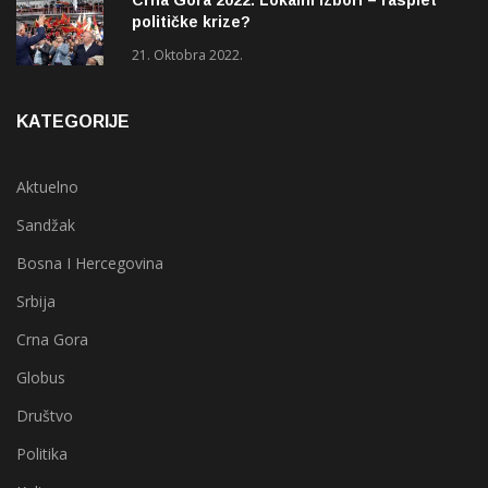
Crna Gora 2022: Lokalni izbori – rasplet
političke krize?
21. Oktobra 2022.
KATEGORIJE
Aktuelno
Sandžak
Bosna I Hercegovina
Srbija
Crna Gora
Globus
Društvo
Politika