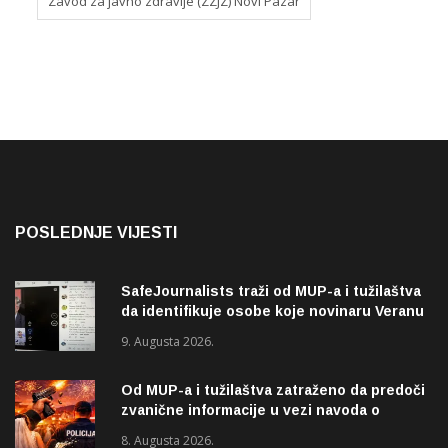
Zavod za javno zdravlje (ZZJZ) Novi Pazar
POSLEDNJE VIJESTI
SafeJournalists traži od MUP-a i tužilaštva
da identifikuje osobe koje novinaru Veranu
Matiću prijete smrću
9. Augusta 2026.
Od MUP-a i tužilaštva zatraženo da predoči
zvanične informacije u vezi navoda o
pucnjavi u naselju Dohoviće u Novom
8. Augusta 2026.