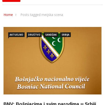
Home
Posts tagged meijska scena
AKTUELNO
DRUŠTVO
SANDŽAK
SRBIJA
BNV: Bošnjacima i svim narodima u Srbiji