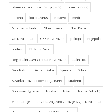
Islamska zajednica u Srbiji (IZuS)
Jasmina Curić
korona
koronavirus
Kosovo
mediji
Muamer Zukorlić
NIhat Biševac
Novi Pazar
OB Novi Pazar
OKK Novi Pazar
policija
Prijepolje
protest
PU Novi Pazar
Regionalni COVID centar Novi Pazar
Salih Hot
Sandžak
SDA Sandžaka
Sjenica
Srbija
Stranka pravde i pomirenja (SPP)
studenti
Sulejman Ugljanin
Turska
Tutin
Usame Zukorlić
Vlada Srbije
Zavoda za javno zdravlje (ZZJZ) Novi Pazar