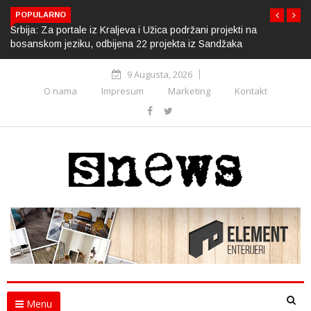
POPULARNO
Srbija: Za portale iz Kraljeva i Užica podržani projekti na
bosanskom jeziku, odbijena 22 projekta iz Sandžaka
9 Augusta, 2026
O nama
Impresum
Marketing
Kontakt
Menu