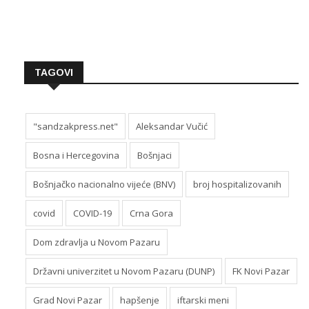
TAGOVI
"sandzakpress.net"
Aleksandar Vučić
Bosna i Hercegovina
Bošnjaci
Bošnjačko nacionalno vijeće (BNV)
broj hospitalizovanih
covid
COVID-19
Crna Gora
Dom zdravlja u Novom Pazaru
Državni univerzitet u Novom Pazaru (DUNP)
FK Novi Pazar
Grad Novi Pazar
hapšenje
iftarski meni