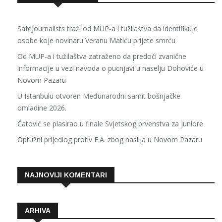
SafeJournalists traži od MUP-a i tužilaštva da identifikuje
osobe koje novinaru Veranu Matiću prijete smrću
Od MUP-a i tužilaštva zatraženo da predoči zvanične
informacije u vezi navoda o pucnjavi u naselju Dohoviće u
Novom Pazaru
U Istanbulu otvoren Međunarodni samit bošnjačke
omladine 2026.
Ćatović se plasirao u finale Svjetskog prvenstva za juniore
Optužni prijedlog protiv E.A. zbog nasilja u Novom Pazaru
NAJNOVIJI KOMENTARI
ARHIVA