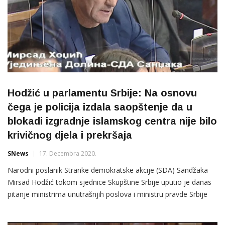
Hodžić u parlamentu Srbije: Na osnovu
čega je policija izdala saopštenje da u
blokadi izgradnje islamskog centra nije bilo
krivičnog djela i prekršaja
SNews
17. Decembra 2020.
Narodni poslanik Stranke demokratske akcije (SDA) Sandžaka
Mirsad Hodžić tokom sjednice Skupštine Srbije uputio je danas
pitanje ministrima unutrašnjih poslova i ministru pravde Srbije
“kako je moguće da u sred bijela dana dođe se u tuđ posjed i
pregradi se put, a da policija i tužilaštvo daju saopštenja da