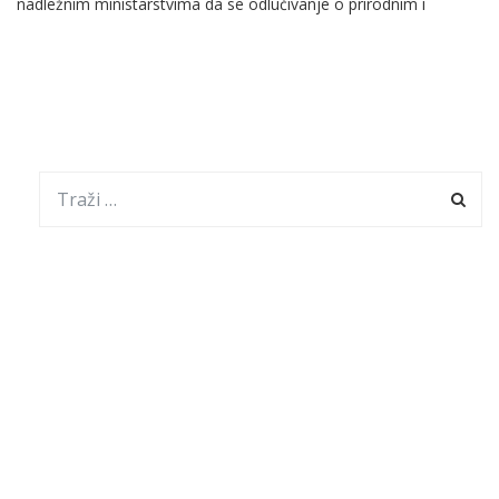
nadležnim ministarstvima da se odlučivanje o prirodnim i
ljudskim resursima vrate građanima opština i gradova Sandžaka.
On je rekao da prirodni i ljudski resursi i uslovi poslovanja
određuju životni i privredni potencijal neke teritorije, te da