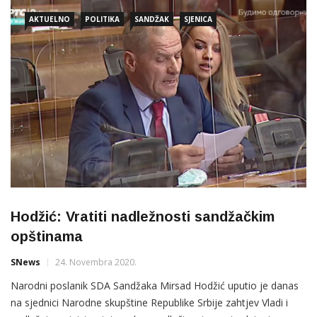
nema elemenata krivičnog djela niti prekršaja?”. […]
AKTUELNO
POLITIKA
SANDŽAK
SJENICA
Hodžić: Vratiti nadležnosti sandžačkim
opštinama
SNews
24. Novembra 2020.
Narodni poslanik SDA Sandžaka Mirsad Hodžić uputio je danas
na sjednici Narodne skupštine Republike Srbije zahtjev Vladi i