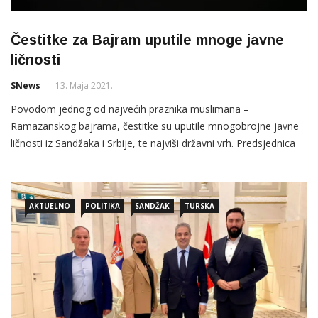
Čestitke za Bajram uputile mnoge javne
ličnosti
SNews
13. Maja 2021.
Povodom jednog od najvećih praznika muslimana –
Ramazanskog bajrama, čestitke su uputile mnogobrojne javne
ličnosti iz Sandžaka i Srbije, te najviši državni vrh. Predsjednica
Bošnjačkog nacionalnog vijeća,najvišeg predstavničkog tijela
Bošnjaka u Republici Srbiji, Jasmina Curić je u svojoj čestitki
poželjela da “tolerancija ovlada našim srcima i
AKTUELNO
POLITIKA
SANDŽAK
TURSKA