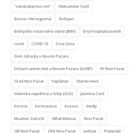
"sandzakpress.net"
Aleksandar Vučić
Bosna i Hercegovina
Bošnjaci
Bošnjačko nacionalno vijeće (BNV)
broj hospitalizovanih
covid
COVID-19
Crna Gora
Dom zdravlja u Novom Pazaru
Državni univerzitet u Novom Pazaru (DUNP)
FK Novi Pazar
Grad Novi Pazar
hapšenje
iftarski meni
Islamska zajednica u Srbiji (IZuS)
Jasmina Curić
korona
koronavirus
Kosovo
mediji
Muamer Zukorlić
NIhat Biševac
Novi Pazar
OB Novi Pazar
OKK Novi Pazar
policija
Prijepolje