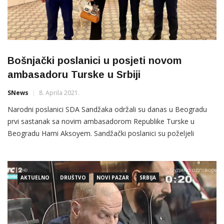
Bošnjački poslanici u posjeti novom
ambasadoru Turske u Srbiji
SNews
8. Aprila 2021.
Narodni poslanici SDA Sandžaka održali su danas u Beogradu
prvi sastanak sa novim ambasadorom Republike Turske u
Beogradu Hami Aksoyem. Sandžački poslanici su poželjeli
uspjeh u radu novom ambasadoru, te ga upoznali sa
aktivnostima SDA Sandžaka u Parlamentu i trenutnom stanju u
Sandžaku. “Ambasadoru smo poželjeli dobrodošlicu i prenijeli
AKTUELNO
DRUŠTVO
NOVI PAZAR
SRBIJA
smo čestitke i zadovoljstvo