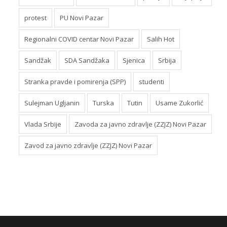
protest
PU Novi Pazar
Regionalni COVID centar Novi Pazar
Salih Hot
Sandžak
SDA Sandžaka
Sjenica
Srbija
Stranka pravde i pomirenja (SPP)
studenti
Sulejman Ugljanin
Turska
Tutin
Usame Zukorlić
Vlada Srbije
Zavoda za javno zdravlje (ZZJZ) Novi Pazar
Zavod za javno zdravlje (ZZJZ) Novi Pazar