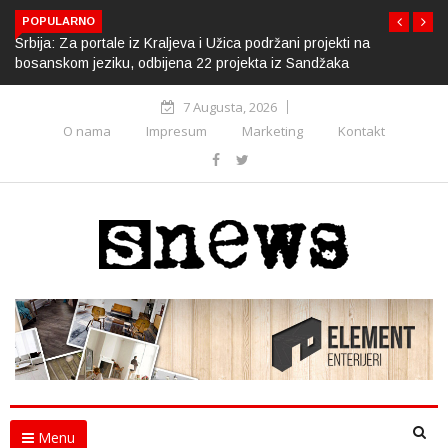
POPULARNO
Srbija: Za portale iz Kraljeva i Užica podržani projekti na
bosanskom jeziku, odbijena 22 projekta iz Sandžaka
7 Augusta, 2026
O nama
Impresum
Marketing
Kontakt
Menu