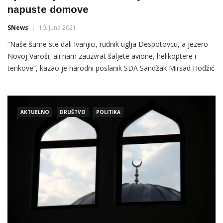
napuste domove
SNews
10. Juna 2021.
“Naše šume ste dali Ivanjici, rudnik uglja Despotovcu, a jezero
Novoj Varoši, ali nam zauzvrat šaljete avione, helikoptere i
tenkove”, kazao je narodni poslanik SDA Sandžak Mirsad Hodžić
povodom najavljene vojne vježbe u Sandžaku, u junu mjesecu
ove godine. Hodžić je u svom govoru
AKTUELNO
DRUŠTVO
POLITIKA