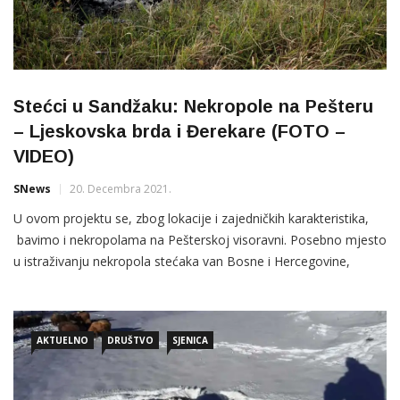
Stećci u Sandžaku: Nekropole na Pešteru
– Ljeskovska brda i Đerekare (FOTO –
VIDEO)
SNews
20. Decembra 2021.
U ovom projektu se, zbog lokacije i zajedničkih karakteristika,
bavimo i nekropolama na Pešterskoj visoravni. Posebno mjesto
u istraživanju nekropola stećaka van Bosne i Hercegovine,
svakako moraju uzimati one nekropole za koje se ne može sa
sigurnošću reći da su nekropole stećaka, ali da je taj oblik
sahranjivanja svakako prisutan i na tim prostorima. U […]
AKTUELNO
DRUŠTVO
SJENICA