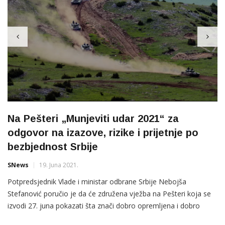
Na Pešteri „Munjeviti udar 2021“ za
odgovor na izazove, rizike i prijetnje po
bezbjednost Srbije
SNews
19. Juna 2021.
Potpredsjednik Vlade i ministar odbrane Srbije Nebojša
Stefanović poručio je da će združena vježba na Pešteri koja se
izvodi 27. juna pokazati šta znači dobro opremljena i dobro
uvježbana vojska, kao i koliko je Srbija danas ozbiljna zemlja