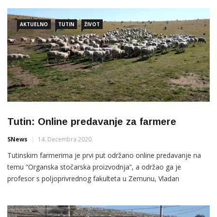
koja brine o svojoj Vojsci. On je juče u valjevskoj kasarni
„Vojvoda Živojin Mišić“, nakon svečanosti polaganja […]
AKTUELNO
TUTIN
ŽIVOT
Tutin: Online predavanje za farmere
SNews
14. Decembra 2020.
Tutinskim farmerima je prvi put održano online predavanje na
temu “Organska stočarska proizvodnja”, a održao ga je
profesor s poljoprivrednog fakulteta u Zemunu, Vladan
Bogdanović. Bogdanović je tutinskim farmerima govorio na
temu “Organska stočarska proizvodnja” i pružio stručnu pomoć
kako bi unaprijedili proizvodnju zdrave hrane. Predjsednik