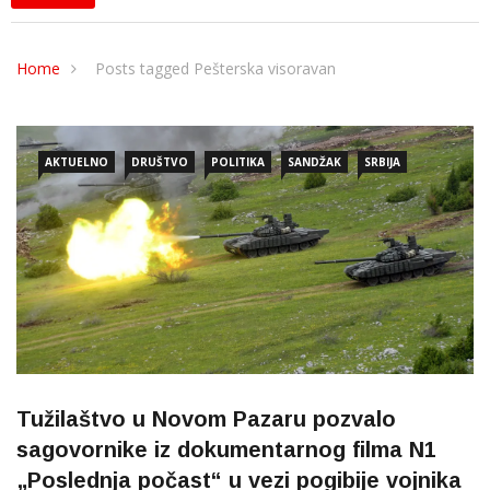
Home
Posts tagged Pešterska visoravan
AKTUELNO
DRUŠTVO
POLITIKA
SANDŽAK
SRBIJA
Tužilaštvo u Novom Pazaru pozvalo
sagovornike iz dokumentarnog filma N1
„Poslednja počast“ u vezi pogibije vojnika