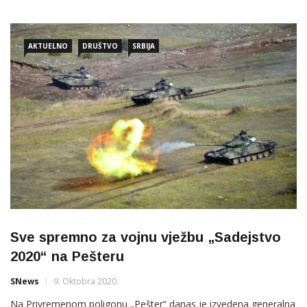
od porodica iz dijaspore. Mještani pešterskog sela Boroštica
koji ljubomorno čuvaju tradiciju i kulturu, kažu da je ova godina
za poljoprivrednike veoma teška. Uprkos […]
AKTUELNO
DRUŠTVO
SRBIJA
Sve spremno za vojnu vježbu „Sadejstvo
2020“ na Pešteru
SNews
9. Oktobra 2020.
Na Privremenom poligonu „Pešter“ danas je izvedena generalna