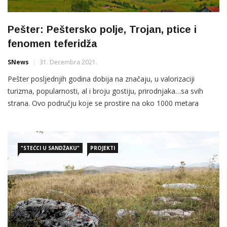
Pešter: Peštersko polje, Trojan, ptice i
fenomen teferidža
SNews
31. Decembra 2021.
Pešter posljednjih godina dobija na značaju, u valorizaciji
turizma, popularnosti, al i broju gostiju, prirodnjaka…sa svih
strana. Ovo području koje se prostire na oko 1000 metara
nadmorske visine po svojim karakteristikama i klimatskim
uslovima je jedinstveno u Evropi, te zbog toga zaslužuje mjsto u
projektu “Dobrodošli u Sandžak”. Peštersko polje-rezervat
"STEĆCI U SANDŽAKU"
PROJEKTI
prirode od