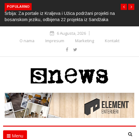
POPULARNO
Srbija: Za portale iz Kraljeva i Užica podržani projekti na
bosanskom jeziku, odbijena 22 projekta iz Sandžaka
6 Augusta, 2026
O nama
Impresum
Marketing
Kontakt
Menu