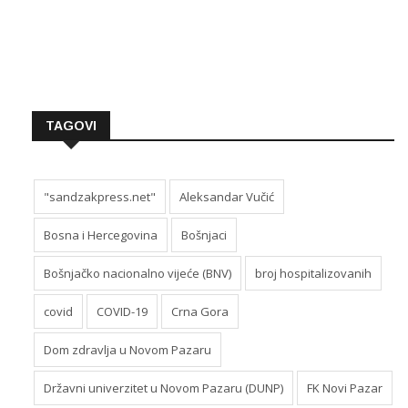
TAGOVI
"sandzakpress.net"
Aleksandar Vučić
Bosna i Hercegovina
Bošnjaci
Bošnjačko nacionalno vijeće (BNV)
broj hospitalizovanih
covid
COVID-19
Crna Gora
Dom zdravlja u Novom Pazaru
Državni univerzitet u Novom Pazaru (DUNP)
FK Novi Pazar