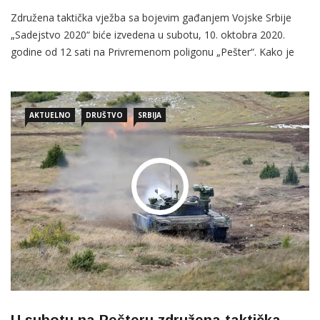
Združena taktička vježba sa bojevim gađanjem Vojske Srbije
„Sadejstvo 2020“ biće izvedena u subotu, 10. oktobra 2020.
godine od 12 sati na Privremenom poligonu „Pešter“. Kako je
najavljeno iz Ministarstva odbrane Srbije na vježbi će
učestvovati oko 2.800 pripadnika Ratnog vazduhoplovstva i
protivvazduhoplovne odbrane, Kopnene vojske, 72. brigade za
AKTUELNO
DRUŠTVO
SRBIJA
specijalne operacije i
U subotu na Pešteru združena taktička