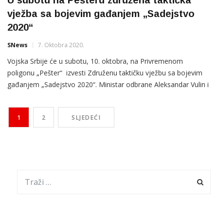
vježba sa bojevim gađanjem „Sadejstvo
2020“
SNews
7. Oktobra 2020.
Vojska Srbije će u subotu, 10. oktobra, na Privremenom
poligonu „Pešter“ izvesti Združenu taktičku vježbu sa bojevim
gađanjem „Sadejstvo 2020“. Ministar odbrane Aleksandar Vulin i
načelnik Generalštaba Vojske Srbije general Milan Mojsilović
prisustvovali su u utorak uvježbavanju jedinica Vojske Srbije za
1
2
SLJEDEĆI
izvođenje, objavljeno je na sajtu srbijanskog ministarstva
odbrane.