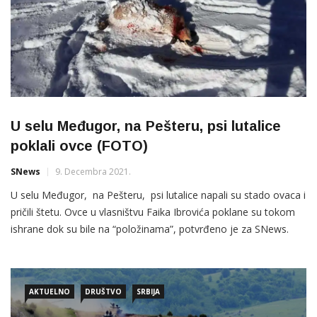
U selu Međugor, na Pešteru, psi lutalice
poklali ovce (FOTO)
SNews
9. Decembra 2021.
U selu Međugor, na Pešteru, psi lutalice napali su stado ovaca i
pričili štetu. Ovce u vlasništvu Faika Ibrovića poklane su tokom
ishrane dok su bile na “položinama”, potvrđeno je za SNews.
Ovo je rijedak slučaj da nezbrinuti psi na Pešterskoj visoravni
napadaju stada ovaca. Čopori pasa lutalica u posljednje vrijeme
primjetni su i na […]
AKTUELNO
DRUŠTVO
SRBIJA