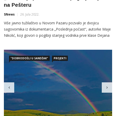
na Pešteru
SNews
26. Jula 2022.
Više javno tužilaštvo u Novom Pazaru pozvalo je dvojicu
sagovornika iz dokumentarca „Poslednja počast“, autorke Maje
Nikolić, koji govori o pogibiji starijeg vodnika prve klase Dejana
Stojkovića na Pešteru, da daju iskaz u svojstvu građana o
svojim saznanjima, saznaje N1. Pozive su dobili
"DOBRODOŠLI U SANDŽAK"
PROJEKTI