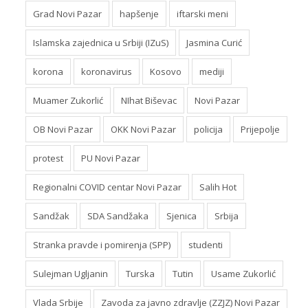
Grad Novi Pazar
hapšenje
iftarski meni
Islamska zajednica u Srbiji (IZuS)
Jasmina Curić
korona
koronavirus
Kosovo
mediji
Muamer Zukorlić
NIhat Biševac
Novi Pazar
OB Novi Pazar
OKK Novi Pazar
policija
Prijepolje
protest
PU Novi Pazar
Regionalni COVID centar Novi Pazar
Salih Hot
Sandžak
SDA Sandžaka
Sjenica
Srbija
Stranka pravde i pomirenja (SPP)
studenti
Sulejman Ugljanin
Turska
Tutin
Usame Zukorlić
Vlada Srbije
Zavoda za javno zdravlje (ZZJZ) Novi Pazar