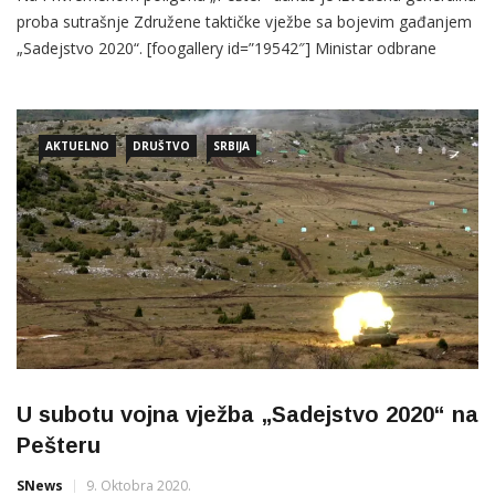
proba sutrašnje Združene taktičke vježbe sa bojevim gađanjem
„Sadejstvo 2020“. [foogallery id=”19542″] Ministar odbrane
Srbije Aleksandar Vulin je sa načelnikom Generalštaba Vojske
Srbije generalom Milanom Mojsilovićem prisustvovao
generalnoj probi vežbe na Privremenom poligonu „Pešter“. On
AKTUELNO
DRUŠTVO
SRBIJA
je, kako
U subotu vojna vježba „Sadejstvo 2020“ na
Pešteru
SNews
9. Oktobra 2020.