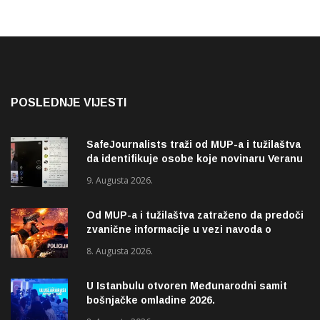
POSLEDNJE VIJESTI
SafeJournalists traži od MUP-a i tužilaštva
da identifikuje osobe koje novinaru Veranu
Matiću prijete smrću
9. Augusta 2026.
Od MUP-a i tužilaštva zatraženo da predoči
zvanične informacije u vezi navoda o
pucnjavi u naselju Dohoviće u Novom
8. Augusta 2026.
Pazaru
U Istanbulu otvoren Međunarodni samit
bošnjačke omladine 2026.