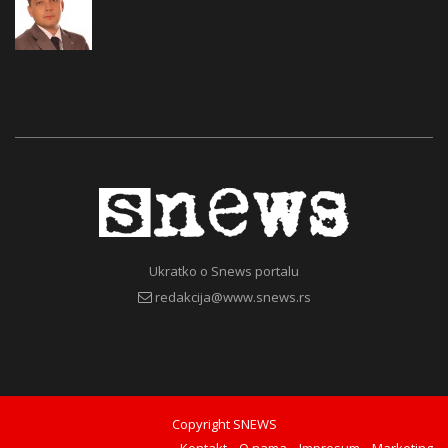
Ukratko o Snews portalu
redakcija@www.snews.rs
Copyright SNEWS