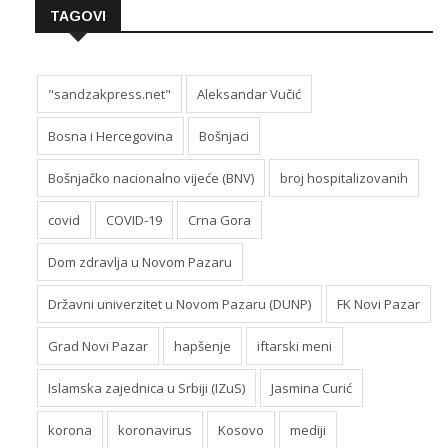
TAGOVI
"sandzakpress.net"
Aleksandar Vučić
Bosna i Hercegovina
Bošnjaci
Bošnjačko nacionalno vijeće (BNV)
broj hospitalizovanih
covid
COVID-19
Crna Gora
Dom zdravlja u Novom Pazaru
Državni univerzitet u Novom Pazaru (DUNP)
FK Novi Pazar
Grad Novi Pazar
hapšenje
iftarski meni
Islamska zajednica u Srbiji (IZuS)
Jasmina Curić
korona
koronavirus
Kosovo
mediji