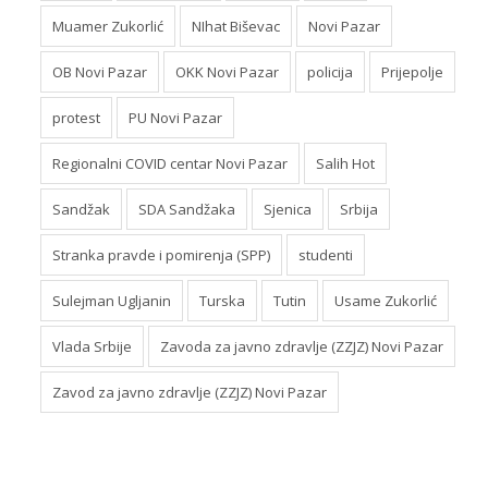
Muamer Zukorlić
NIhat Biševac
Novi Pazar
OB Novi Pazar
OKK Novi Pazar
policija
Prijepolje
protest
PU Novi Pazar
Regionalni COVID centar Novi Pazar
Salih Hot
Sandžak
SDA Sandžaka
Sjenica
Srbija
Stranka pravde i pomirenja (SPP)
studenti
Sulejman Ugljanin
Turska
Tutin
Usame Zukorlić
Vlada Srbije
Zavoda za javno zdravlje (ZZJZ) Novi Pazar
Zavod za javno zdravlje (ZZJZ) Novi Pazar