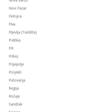
Nova Varoš
Novi Pazar
Petnjica
Plav
Pljevlja (Taslidža)
Politika
PR
Priboj
Prijepolje
Projekti
Putovanja
Regija
Rožaje
Sandžak