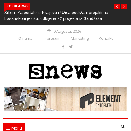
POPULARNO
Srbija: Za portale iz Kraljeva i Užica podržani projekti na
bosanskom jeziku, odbijena 22 projekta iz Sandžaka
9 Augusta, 2026
O nama
Impresum
Marketing
Kontakt
Menu