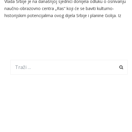
Vlada Srbije je na današnjoj sjednici donijela odluku o osnivanju
naučno-obrazovno centra „Ras“ koji će se baviti kulturno-
historijskim potencijalima ovog dijela Srbije i planine Golija. Iz
Vlade Srbije je navedeno da će aktivnosti novoformiranog
Centra biti posvećene planini Golija, kao jedne