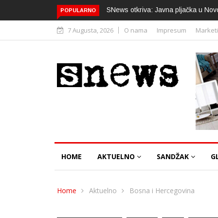
SNews otkriva: Javna pljačka u Nov
POPULARNO
7 Augusta, 2026
O nama
Impresum
Market
HOME
AKTUELNO
SANDŽAK
G
Home
Aktuelno
Bosna i Hercegovina