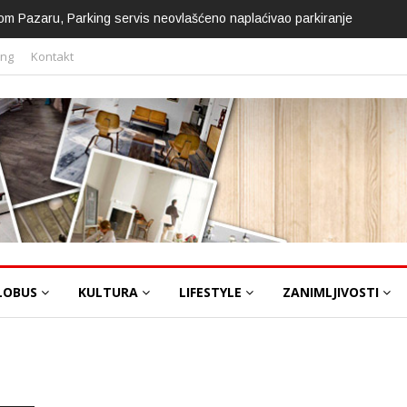
om Pazaru, Parking servis neovlašćeno naplaćivao parkiranje
ing
Kontakt
LOBUS
KULTURA
LIFESTYLE
ZANIMLJIVOSTI