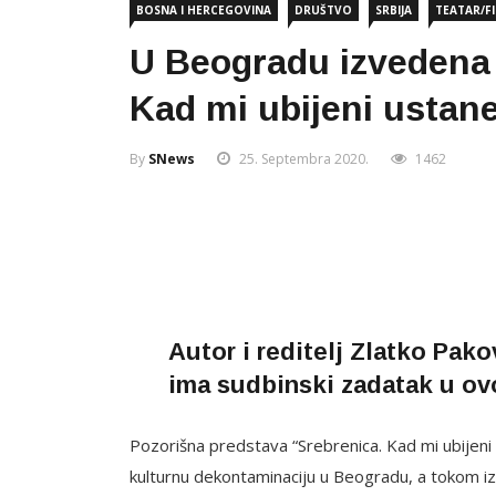
BOSNA I HERCEGOVINA
DRUŠTVO
SRBIJA
TEATAR/F
U Beogradu izvedena 
Kad mi ubijeni usta
By
SNews
25. Septembra 2020.
1462
Autor i reditelj Zlatko Pak
ima sudbinski zadatak u o
Pozorišna predstava “Srebrenica. Kad mi ubijeni
kulturnu dekontaminaciju u Beogradu, a tokom izv