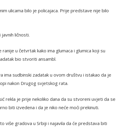
im ulicama bilo je policajaca. Prije predstave nije bilo
avnih ličnosti.
e ranije u četvrtak kako ima glumaca i glumica koji su
i zadatak bio stvoriti ansambl.
a ima sudbinski zadatak u ovom društvu i istakao da je
vropi nakon Drugog svjetskog rata.
ć rekla je prije nekoliko dana da su stvoreni uvjeti da se
no biti izvedena i da je niko neće moći prekinuti.
što više gradova u Srbiji i najavila da će predstava biti