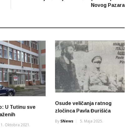
Novog Pazara
Osude veličanja ratnog
b: U Tutinu sve
zločinca Pavla Đurišića
aženih
By
SNews
5. Maja 2025.
1. Oktobra 2021.