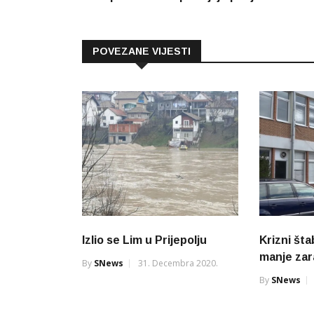
članaka
POVEZANE VIJESTI
Izlio se Lim u Prijepolju
Krizni šta
manje zar
By
SNews
31. Decembra 2020.
By
SNews