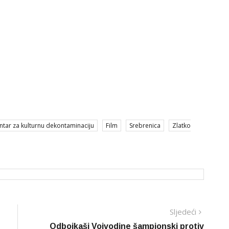
ntar za kulturnu dekontaminaciju
Film
Srebrenica
Zlatko
Sljedeć
Sljedeći
vijest
Odbojkaši Vojvodine šampionski protiv