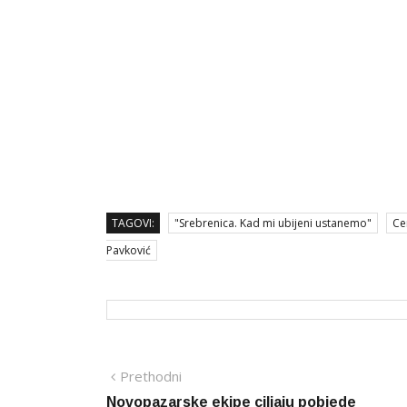
TAGOVI:
"Srebrenica. Kad mi ubijeni ustanemo"
Ce
Pavković
Navigacija
Prethodna
Prethodni
vijest
Novopazarske ekipe ciljaju pobjede