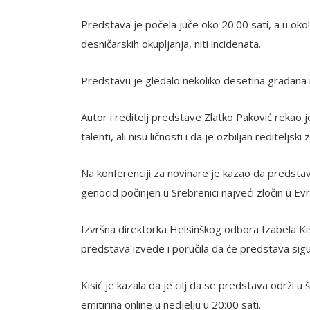
Predstava je počela juče oko 20:00 sati, a u okoln
desničarskih okupljanja, niti incidenata.
Predstavu je gledalo nekoliko desetina građana i j
Autor i reditelj predstave Zlatko Paković rekao j
talenti, ali nisu ličnosti i da je ozbiljan rediteljsk
Na konferenciji za novinare je kazao da predstav
genocid počinjen u Srebrenici najveći zločin u E
Izvršna direktorka Helsinškog odbora Izabela Kisi
predstava izvede i poručila da će predstava sigur
Kisić je kazala da je cilj da se predstava održi u 
emitirina online u nedjelju u 20:00 sati.