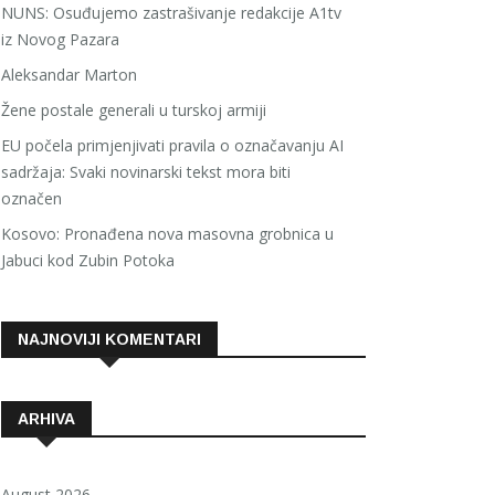
NUNS: Osuđujemo zastrašivanje redakcije A1tv
iz Novog Pazara
Aleksandar Marton
Žene postale generali u turskoj armiji
EU počela primjenjivati pravila o označavanju AI
sadržaja: Svaki novinarski tekst mora biti
označen
Kosovo: Pronađena nova masovna grobnica u
Jabuci kod Zubin Potoka
NAJNOVIJI KOMENTARI
ARHIVA
August 2026