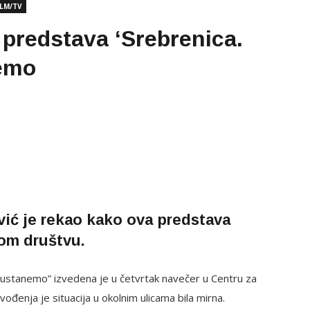
ILM/TV
predstava ‘Srebrenica.
nemo
ović je rekao kako ova predstava
vom društvu
.
 ustanemo” izvedena je u četvrtak navečer u Centru za
ođenja je situacija u okolnim ulicama bila mirna.