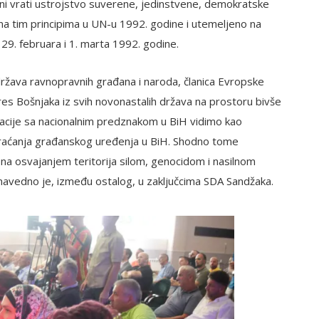
ni vrati ustrojstvo suverene, jedinstvene, demokratske
na tim principima u UN-u 1992. godine i utemeljeno na
. februara i 1. marta 1992. godine.
država ravnopravnih građana i naroda, članica Evropske
teres Bošnjaka iz svih novonastalih država na prostoru bivše
zacije sa nacionalnim predznakom u BiH vidimo kao
u vraćanja građanskog uređenja u BiH. Shodno tome
ena osvajanjem teritorija silom, genocidom i nasilnom
navedno je, između ostalog, u zaključcima SDA Sandžaka.