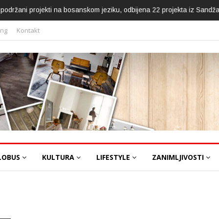
ca podržani projekti na bosanskom jeziku, odbijena 22 projekta iz Sandž
ing
Kontakt
LOBUS
KULTURA
LIFESTYLE
ZANIMLJIVOSTI