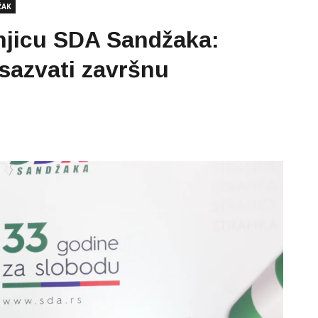
ŽAK
šnjicu SDA Sandžaka:
 sazvati završnu