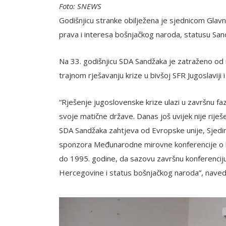
Foto: SNEWS
Godišnjicu stranke obilježena je sjednicom Glavno
prava i interesa bošnjačkog naroda, statusu San
Na 33. godišnjicu SDA Sandžaka je zatraženo o
trajnom rješavanju krize u bivšoj SFR Jugoslaviji 
“Rješenje jugoslovenske krize ulazi u završnu fazu
svoje matične države. Danas još uvijek nije rije
SDA Sandžaka zahtjeva od Evropske unije, Sjedinj
sponzora Međunarodne mirovne konferencije o b
do 1995. godine, da sazovu završnu konferenciju 
Hercegovine i status bošnjačkog naroda”, nav