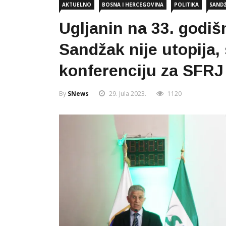
AKTUELNO
BOSNA I HERCEGOVINA
POLITIKA
SAND
Ugljanin na 33. godi
Sandžak nije utopija,
konferenciju za SFRJ
By
SNews
29. Jula 2023.
1120