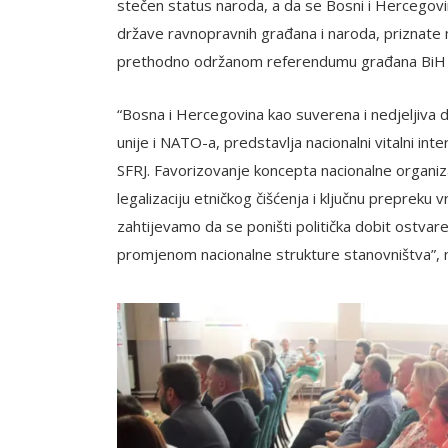
stečen status naroda, a da se Bosni i Hercegovi
države ravnopravnih građana i naroda, priznate 
prethodno održanom referendumu građana BiH 29
“Bosna i Hercegovina kao suverena i nedjeljiva 
unije i NATO-a, predstavlja nacionalni vitalni in
SFRJ. Favorizovanje koncepta nacionalne organi
legalizaciju etničkog čišćenja i ključnu preprek
zahtijevamo da se poništi politička dobit ostvar
promjenom nacionalne strukture stanovništva”, 