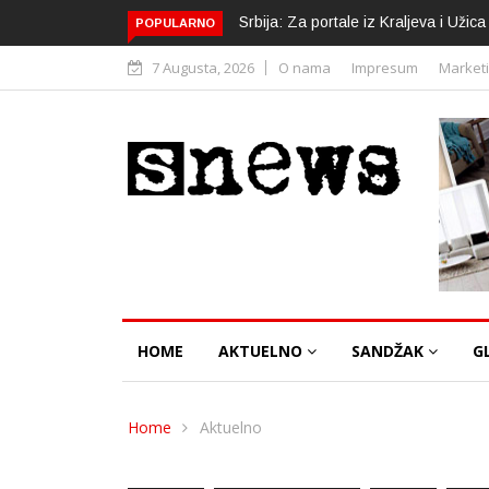
Srbija: Za portale iz Kraljeva i Uži
POPULARNO
7 Augusta, 2026
O nama
Impresum
Market
HOME
AKTUELNO
SANDŽAK
G
Home
Aktuelno