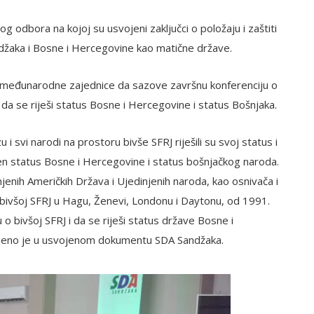
g odbora na kojoj su usvojeni zaključci o položaju i zaštiti
džaka i Bosne i Hercegovine kao matične države.
d međunarodne zajednice da sazove završnu konferenciju o
i da se riješi status Bosne i Hercegovine i status Bošnjaka.
 i svi narodi na prostoru bivše SFRJ riješili su svoj status i
šen status Bosne i Hercegovine i status bošnjačkog naroda.
enih Američkih Država i Ujedinjenih naroda, kao osnivača i
ivšoj SFRJ u Hagu, Ženevi, Londonu i Daytonu, od 1991.
o bivšoj SFRJ i da se riješi status države Bosne i
edeno je u usvojenom dokumentu SDA Sandžaka.