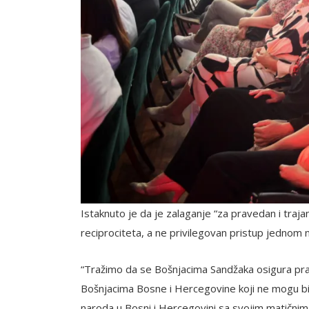
Istaknuto je da je zalaganje “za pravedan i traj
reciprociteta, a ne privilegovan pristup jednom nar
“Tražimo da se Bošnjacima Sandžaka osigura prav
Bošnjacima Bosne i Hercegovine koji ne mogu bi
naroda u Bosni i Hercegovini sa svojim matičnim