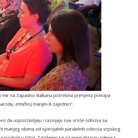
an mir na Zapadno Balkanu potrebna primjena principa
odu, etničkoj manjini ili zajednici”.
o da uspostavljaju i razvijaju sve vrste odnosa sa
ti manjeg obima od specijalnih paralelnih odnosa srpskog
 narodom u Srbiji. Zalažemo se za normalizaciju odnosa,